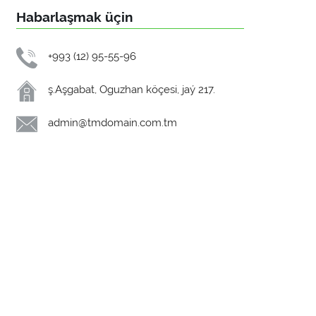
Habarlaşmak üçin
+993 (12) 95-55-96
ş.Aşgabat, Oguzhan köçesi, jaý 217.
admin@tmdomain.com.tm