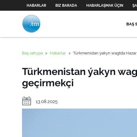
HABARLAR
BIZ BARADA
HABARLAŞMAK ÜÇIN
ŞA
BAŞ 
Baş sahypa
>
Habarlar
>
Türkmenistan ýakyn wagtda Hazar
Türkmenistan ýakyn wag
geçirmekçi
13.08.2025