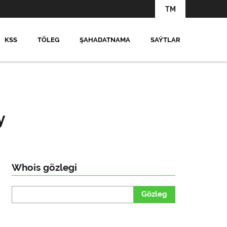
TM
KSS
TÖLEG
ŞAHADATNAMA
SAÝTLAR
y
Whois gözlegi
Gözleg