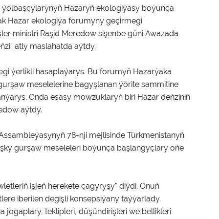
ň ýolbaşçylarynyň Hazaryň ekologiýasy boýunça
jak Hazar ekologiýa forumyny geçirmegi
şler ministri Raşid Meredow sişenbe güni Awazada
ňzi” atly maslahatda aýtdy.
gi ýerlikli hasaplaýarys. Bu forumyň Hazarýaka
 gurşaw meselelerine bagyşlanan ýörite sammitine
anýarys. Onda esasy mowzuklaryň biri Hazar deňziniň
redow aýtdy.
ş Assambleýasynyň 78-nji mejlisinde Türkmenistanyň
ky gurşaw meseleleri boýunça başlangyçlary öňe
öwletleriň işjeň herekete çagyryşy" diýdi. Onuň
ere iberilen degişli konsepsiýany taýýarlady.
aplary, teklipleri, düşündirişleri we bellikleri