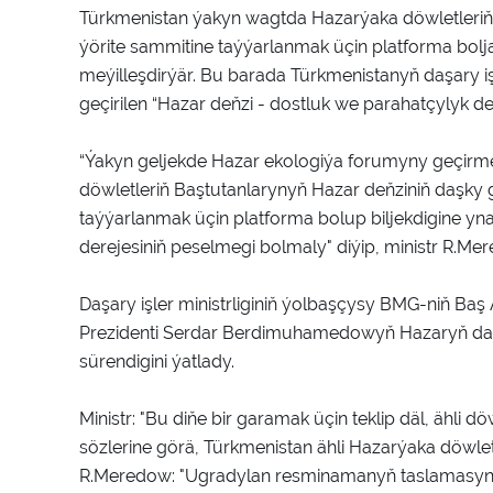
Türkmenistan ýakyn wagtda Hazarýaka döwletleri
ýörite sammitine taýýarlanmak üçin platforma bol
meýilleşdirýär. Bu barada Türkmenistanyň daşary i
geçirilen “Hazar deňzi - dostluk we parahatçylyk de
“Ýakyn geljekde Hazar ekologiýa forumyny geçirme
döwletleriň Baştutanlarynyň Hazar deňziniň daşky
taýýarlanmak üçin platforma bolup biljekdigine yn
derejesiniň peselmegi bolmaly" diýip, ministr R.Me
Daşary işler ministrliginiň ýolbaşçysy BMG-niň Ba
Prezidenti Serdar Berdimuhamedowyň Hazaryň daş
sürendigini ýatlady.
Ministr: "Bu diňe bir garamak üçin teklip däl, ähli d
sözlerine görä, Türkmenistan ähli Hazarýaka döwletl
R.Meredow: "Ugradylan resminamanyň taslamasyna jog