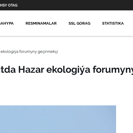
HSY OTAG
SAHYPA
RESMINAMALAR
SSL GORAG
STATISTIKA
 ekologiýa forumyny geçirmekçi
tda Hazar ekologiýa forumyn