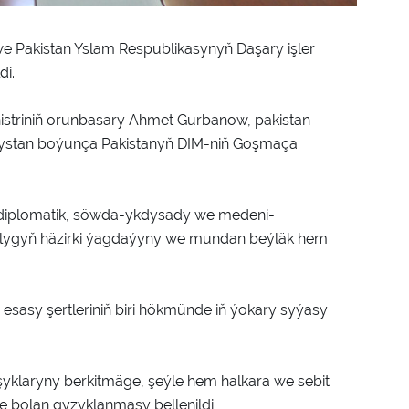
e Pakistan Yslam Respublikasynyň Daşary işler
di.
istriniň orunbasary Ahmet Gurbanow, pakistan
nystan boýunça Pakistanyň DIM-niň Goşmaça
y-diplomatik, söwda-ykdysady we medeni-
şlygyň häzirki ýagdaýyny we mundan beýläk hem
sasy şertleriniň biri hökmünde iň ýokary syýasy
şyklaryny berkitmäge, şeýle hem halkara we sebit
 bolan gyzyklanmasy bellenildi.