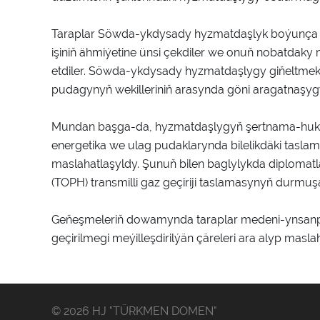
Taraplar Söwda-ykdysady hyzmatdaşlyk boýunça t
işiniň ähmiýetine ünsi çekdiler we onuň nobatdaky 
etdiler. Söwda-ykdysady hyzmatdaşlygy giňeltmek 
pudagynyň wekilleriniň arasynda göni aragatnaşyg
Mundan başga-da, hyzmatdaşlygyň şertnama-huku
energetika we ulag pudaklarynda bilelikdäki tasla
maslahatlaşyldy. Şunuň bilen baglylykda diplomat
(TOPH) transmilli gaz geçiriji taslamasynyň durmuşa 
Geňeşmeleriň dowamynda taraplar medeni-ynsan
geçirilmegi meýilleşdirilýän çäreleri ara alyp masla
© 2026 HJ "TÜRKMEN DOMEN"