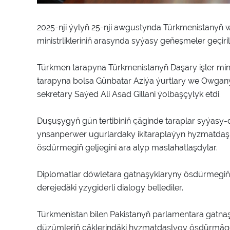
2025-nji ýylyň 25-nji awgustynda Türkmenistanyň w
ministrlikleriniň arasynda syýasy geňeşmeler geçiril
Türkmen tarapyna Türkmenistanyň Daşary işler min
tarapyna bolsa Günbatar Aziýa ýurtlary we Owga
sekretary Saýed Ali Asad Gillani ýolbaşçylyk etdi.
Duşuşygyň gün tertibiniň çäginde taraplar syýas
ynsanperwer ugurlardaky ikitaraplaýyn hyzmatda
ösdürmegiň geljegini ara alyp maslahatlaşdylar.
Diplomatlar döwletara gatnaşyklaryny ösdürmegiň e
derejedäki yzygiderli dialogy bellediler.
Türkmenistan bilen Pakistanyň parlamentara gatna
düzümleriň çäklerindäki hyzmatdaşlygy ösdürmäge