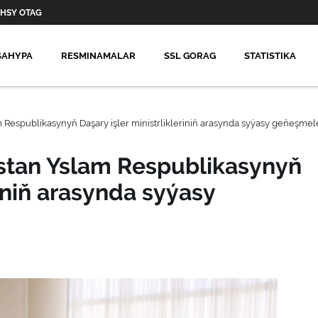
HSY OTAG
SAHYPA
RESMINAMALAR
SSL GORAG
STATISTIKA
Respublikasynyň Daşary işler ministrlikleriniň arasynda syýasy geňeşmel
stan Yslam Respublikasynyň
riniň arasynda syýasy