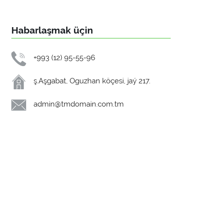
Habarlaşmak üçin
+993 (12) 95-55-96
ş.Aşgabat, Oguzhan köçesi, jaý 217.
admin@tmdomain.com.tm