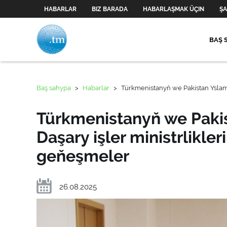
HABARLAR
BIZ BARADA
HABARLAŞMAK ÜÇIN
ŞA
BAŞ 
Baş sahypa
>
Habarlar
>
Türkmenistanyň we Pakistan Yslam 
Türkmenistanyň we Paki
Daşary işler ministrlikle
geňeşmeler
26.08.2025