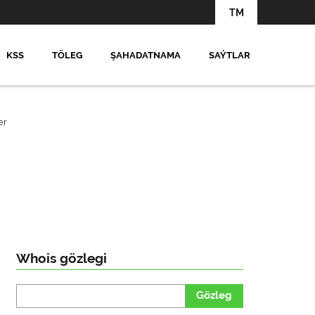
TM
KSS
TÖLEG
ŞAHADATNAMA
SAÝTLAR
er
Whois gözlegi
Gözleg