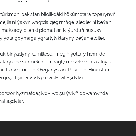
ürkmen-pakistan bilelikdäki hökümetara toparynyň
mejlisini ýakyn wagtda geçirmäge isleglerini beýan
maksady bilen diplomatlar iki ýurduň hususy
y ýola goýmaga ygrarlylyklaryny beýan etdiler.
k binýadyny kämilleşdirmegiň ýollary hem-de
malary öňe sürmek bilen bagly meseleler ara alnyp
lar Türkmenistan-Owganystan-Pakistan-Hindistan
geçirilişini ara alyp maslahatlaşdylar.
perwer hyzmatdaşlygy we şu ýylyň dowamynda
hatlaşdylar.