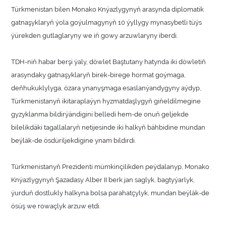
Türkmenistan bilen Monako Knýazlygynyň arasynda diplomatik
gatnaşyklaryň ýola goýulmagynyň 10 ýyllygy mynasybetli tüýs
ýürekden gutlaglaryny we iň gowy arzuwlaryny iberdi.
TDH-niň habar berşi ýaly, döwlet Baştutany hatynda iki döwletiň
arasyndaky gatnaşyklaryň birek-birege hormat goýmaga,
deňhukuklylyga, özara ynanyşmaga esaslanýandygyny aýdyp,
Türkmenistanyň ikitaraplaýyn hyzmatdaşlygyň giňeldilmegine
gyzyklanma bildirýändigini belledi hem-de onuň geljekde
bilelikdäki tagallalaryň netijesinde iki halkyň bähbidine mundan
beýläk-de ösdüriljekdigine ynam bildirdi.
Türkmenistanyň Prezidenti mümkinçilikden peýdalanyp, Monako
Knýazlygynyň Şazadasy Alber II berk jan saglyk, bagtyýarlyk,
ýurduň dostlukly halkyna bolsa parahatçylyk, mundan beýläk-de
ösüş we rowaçlyk arzuw etdi.