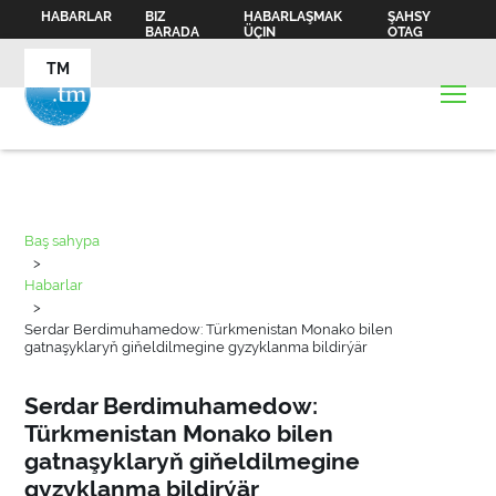
HABARLAR
BIZ
HABARLAŞMAK
ŞAHSY
BARADA
ÜÇIN
OTAG
TM
Baş sahypa
>
Habarlar
>
Serdar Berdimuhamedow: Türkmenistan Monako bilen
gatnaşyklaryň giňeldilmegine gyzyklanma bildirýär
Serdar Berdimuhamedow:
Türkmenistan Monako bilen
gatnaşyklaryň giňeldilmegine
gyzyklanma bildirýär