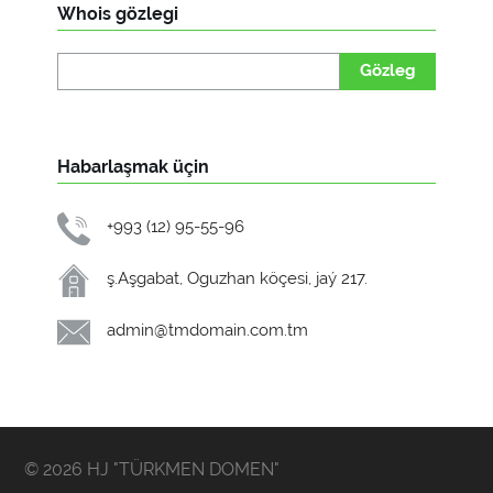
Whois gözlegi
Gözleg
Habarlaşmak üçin
+993 (12) 95-55-96
ş.Aşgabat, Oguzhan köçesi, jaý 217.
admin@tmdomain.com.tm
© 2026 HJ "TÜRKMEN DOMEN"