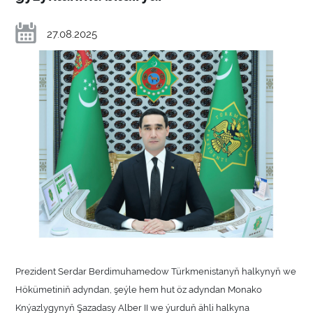
27.08.2025
Prezident Serdar Berdimuhamedow Türkmenistanyň halkynyň we
Hökümetiniň adyndan, şeýle hem hut öz adyndan Monako
Knýazlygynyň Şazadasy Alber II we ýurduň ähli halkyna