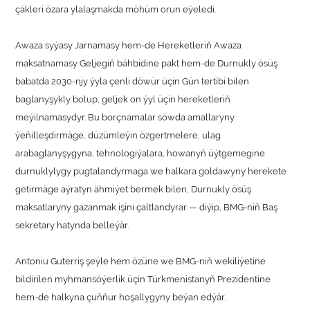
çäkleri özara ylalaşmakda möhüm orun eýeledi.
Awaza syýasy Jarnamasy hem-de Hereketleriň Awaza
maksatnamasy Geljegiň bähbidine pakt hem-de Durnukly ösüş
babatda 2030-njy ýyla çenli döwür üçin Gün tertibi bilen
baglanyşykly bolup, geljek on ýyl üçin hereketleriň
meýilnamasydyr. Bu borçnamalar söwda amallaryny
ýeňilleşdirmäge, düzümleýin özgertmelere, ulag
arabaglanyşygyna, tehnologiýalara, howanyň üýtgemegine
durnuklylygy pugtalandyrmaga we halkara goldawyny herekete
getirmäge aýratyn ähmiýet bermek bilen, Durnukly ösüş
maksatlaryny gazanmak işini çaltlandyrar — diýip, BMG-niň Baş
sekretary hatynda belleýär.
Antoniu Guterriş şeýle hem özüne we BMG-niň wekiliýetine
bildirilen myhmansöýerlik üçin Türkmenistanyň Prezidentine
hem-de halkyna çuňňur hoşallygyny beýan edýär.