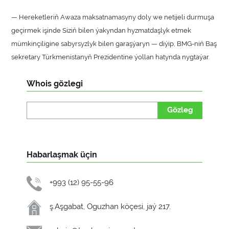
— Hereketleriň Awaza maksatnamasyny doly we netijeli durmuşa
geçirmek işinde Siziň bilen ýakyndan hyzmatdaşlyk etmek
mümkinçiligine sabyrsyzlyk bilen garaşýaryn — diýip, BMG-niň Baş
sekretary Türkmenistanyň Prezidentine ýollan hatynda nygtaýar.
Whois gözlegi
Gözleg
Habarlaşmak üçin
+993 (12) 95-55-96
ş.Aşgabat, Oguzhan köçesi, jaý 217.