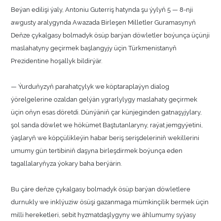
Beýan edilişi ýaly, Antoniu Guterriş hatynda şu ýylyň 5 — 8-nji
awgusty aralygynda Awazada Birleşen Milletler Guramasynyň
Deňze çykalgasy bolmadyk ösüp barýan döwletler boýunça üçünji
maslahatyny geçirmek başlangyjy üçin Türkmenistanyň
Prezidentine hoşallyk bildirýär.
— Ýurduňyzyň parahatçylyk we köptaraplaýyn dialog
ýörelgelerine ozaldan gelýän ygrarlylygy maslahaty geçirmek
üçin oňyn esas döretdi. Dünýäniň çar künjeginden gatnaşyjylary,
şol sanda döwlet we hökümet Baştutanlaryny, raýat jemgyýetini,
ýaşlaryň we köpçülikleýin habar beriş serişdeleriniň wekillerini
umumy gün tertibiniň daşyna birleşdirmek boýunça eden
tagallalaryňyza ýokary baha berýärin.
Bu çäre deňze çykalgasy bolmadyk ösüp barýan döwletlere
durnukly we inklýuziw ösüşi gazanmaga mümkinçilik bermek üçin
milli hereketleri, sebit hyzmatdaşlygyny we ählumumy syýasy