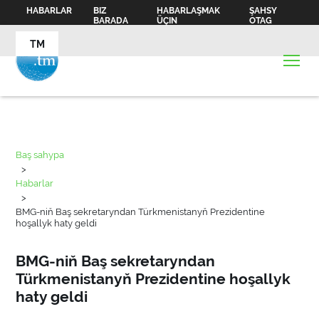
HABARLAR
BIZ
HABARLAŞMAK
ŞAHSY
BARADA
ÜÇIN
OTAG
TM
Baş sahypa
>
Habarlar
>
BMG-niň Baş sekretaryndan Türkmenistanyň Prezidentine
hoşallyk haty geldi
BMG-niň Baş sekretaryndan
Türkmenistanyň Prezidentine hoşallyk
haty geldi