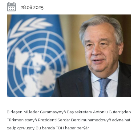
28.08.2025
Birleşen Milletler Guramasynyň Baş sekretary Antoniu Guterrişden
Türkmenistanyň Prezidenti Serdar Berdimuhamedowyň adyna hat
gelip gowuşdy. Bu barada TDH habar berýär.