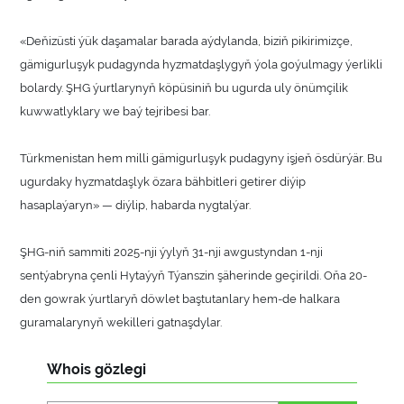
«Deňizüsti ýük daşamalar barada aýdylanda, biziň pikirimizçe,
gämigurluşyk pudagynda hyzmatdaşlygyň ýola goýulmagy ýerlikli
bolardy. ŞHG ýurtlarynyň köpüsiniň bu ugurda uly önümçilik
kuwwatlyklary we baý tejribesi bar.
Türkmenistan hem milli gämigurluşyk pudagyny işjeň ösdürýär. Bu
ugurdaky hyzmatdaşlyk özara bähbitleri getirer diýip
hasaplaýaryn» — diýlip, habarda nygtalýar.
ŞHG-niň sammiti 2025-nji ýylyň 31-nji awgustyndan 1-nji
sentýabryna çenli Hytaýyň Týanszin şäherinde geçirildi. Oňa 20-
den gowrak ýurtlaryň döwlet baştutanlary hem-de halkara
guramalarynyň wekilleri gatnaşdylar.
Whois gözlegi