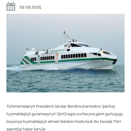
02.09.2025
Türkmenistanyň Prezidenti Serdar Berdimuhamedow Şanhaý
hyzmatdaşlyk guramasynyň (ŞHG) agza ýurtlaryna gämi gurluşygy
boýunça hyzmatdaşlyk etmek teklibini hödürledi. Bu barada TDH
agentligi habar berýär.