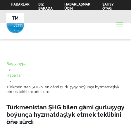
HABARLAR
BIZ
HABARLAŞMAK
ŞAHSY
BARADA
ÜÇIN
OTAG
TM
Baş sahypa
>
Habarlar
>
Türkmenistan ŞHG bilen gämi gurluşygy boýunça hyzmatdaşlyk
etmek teklibini öňe sürdi
Türkmenistan ŞHG bilen gämi gurluşygy
boýunça hyzmatdaşlyk etmek teklibini
öňe sürdi