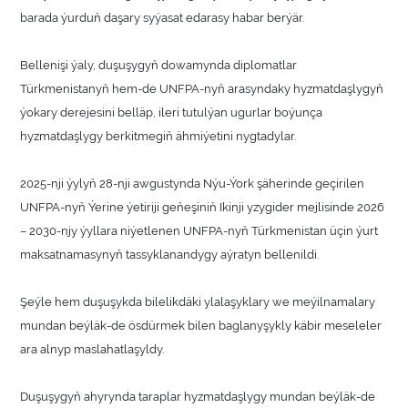
barada ýurduň daşary syýasat edarasy habar berýär.
Bellenişi ýaly, duşuşygyň dowamynda diplomatlar
Türkmenistanyň hem-de UNFPA-nyň arasyndaky hyzmatdaşlygyň
ýokary derejesini belläp, ileri tutulýan ugurlar boýunça
hyzmatdaşlygy berkitmegiň ähmiýetini nygtadylar.
2025-nji ýylyň 28-nji awgustynda Nýu-Ýork şäherinde geçirilen
UNFPA-nyň Ýerine ýetiriji geňeşiniň Ikinji yzygider mejlisinde 2026
– 2030-njy ýyllara niýetlenen UNFPA-nyň Türkmenistan üçin ýurt
maksatnamasynyň tassyklanandygy aýratyn bellenildi.
Şeýle hem duşuşykda bilelikdäki ylalaşyklary we meýilnamalary
mundan beýläk-de ösdürmek bilen baglanyşykly käbir meseleler
ara alnyp maslahatlaşyldy.
Duşuşygyň ahyrynda taraplar hyzmatdaşlygy mundan beýläk-de