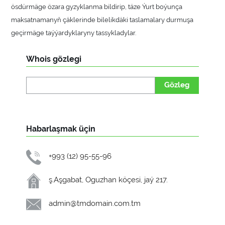
ösdürmäge özara gyzyklanma bildirip, täze Ýurt boýunça
maksatnamanyň çäklerinde bilelikdäki taslamalary durmuşa
geçirmäge taýýardyklaryny tassykladylar.
Whois gözlegi
Gözleg
Habarlaşmak üçin
+993 (12) 95-55-96
ş.Aşgabat, Oguzhan köçesi, jaý 217.
admin@tmdomain.com.tm