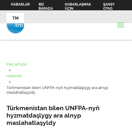
HABARLAR
BIZ
HABARLAŞMAK
ŞAHSY
BARADA
ÜÇIN
OTAG
TM
Baş sahypa
>
Habarlar
>
Türkmenistan bilen UNFPA-nyň hyzmatdaşlygy ara alnyp
maslahatlaşyldy
Türkmenistan bilen UNFPA-nyň
hyzmatdaşlygy ara alnyp
maslahatlaşyldy