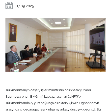
17.09.2025
Türkmenistanyň daşary işler ministriniň orunbasary Mähri
Bäşimowa bilen BMG-niň Ilat gaznasynyň (UNFPA)
Türkmenistandaky ýurt boýunça direktory Çinwe Ogbonnanyň
arasynda wideoaragatnaşyk ulgamy arkaly duşuşyk geçirildi. Bu