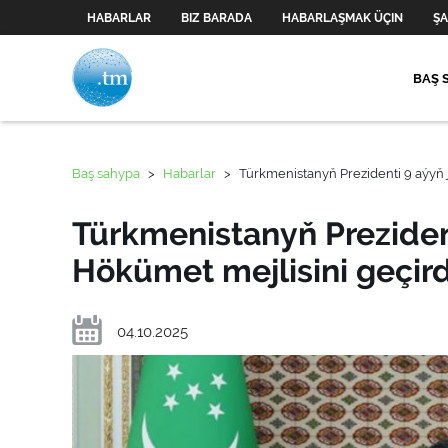
HABARLAR
BIZ BARADA
HABARLAŞMAK ÜÇIN
ŞA
BAŞ 
Baş sahypa
>
Habarlar
>
Türkmenistanyň Prezidenti 9 aýyň 
Türkmenistanyň Preziden
Hökümet mejlisini geçird
04.10.2025