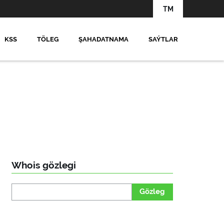
TM
KSS
TÖLEG
ŞAHADATNAMA
SAÝTLAR
Whois gözlegi
Gözleg