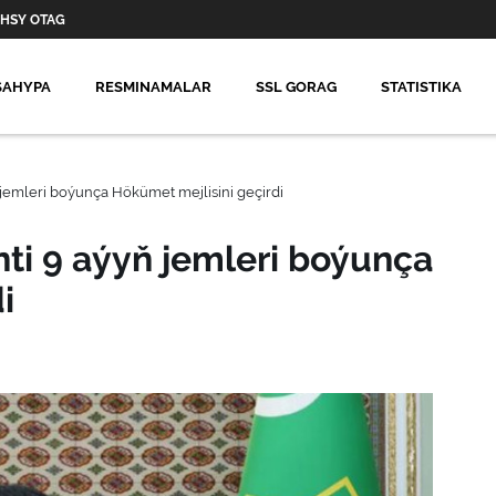
HSY OTAG
SAHYPA
RESMINAMALAR
SSL GORAG
STATISTIKA
jemleri boýunça Hökümet mejlisini geçirdi
ti 9 aýyň jemleri boýunça
i