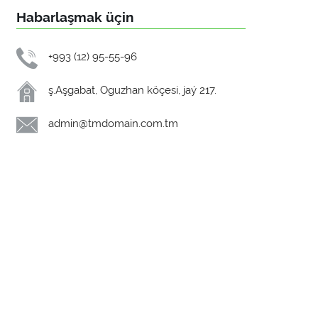
Habarlaşmak üçin
+993 (12) 95-55-96
ş.Aşgabat, Oguzhan köçesi, jaý 217.
admin@tmdomain.com.tm