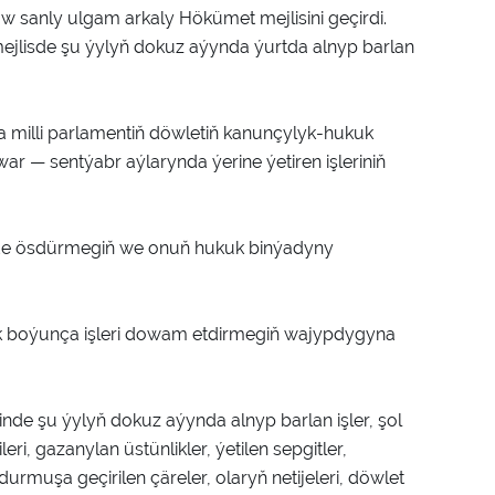
sanly ulgam arkaly Hökümet mejlisini geçirdi.
mejlisde şu ýylyň dokuz aýynda ýurtda alnyp barlan
a milli parlamentiň döwletiň kanunçylyk-hukuk
 — sentýabr aýlarynda ýerine ýetiren işleriniň
de ösdürmegiň we onuň hukuk binýadyny
ek boýunça işleri dowam etdirmegiň wajypdygyna
de şu ýylyň dokuz aýynda alnyp barlan işler, şol
i, gazanylan üstünlikler, ýetilen sepgitler,
uşa geçirilen çäreler, olaryň netijeleri, döwlet