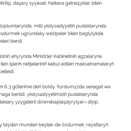
rilişi, daşary syýasat, halkara gatnaşyklar bilen
 toplumlarynda, milli ykdysadyýetiň pudaklarynda
ry ösdürmek ugrundaky wezipeler bilen baglylykda,
leri berdi.
iň ahyrynda Ministrler Kabinetiniň agzalaryna
len işleriň netijeleriniň kabul edilen maksatnamalaryň
elledi.
ni 6,3 göterime deň boldy. Ýurdumyzda senagat we
aga berildi, ykdysadyýetimiziň pudaklarynda
aklary yzygiderli döwrebaplaşdyrylýar» diýip,
y taýdan mundan beýläk-de ösdürmek, raýatlaryň