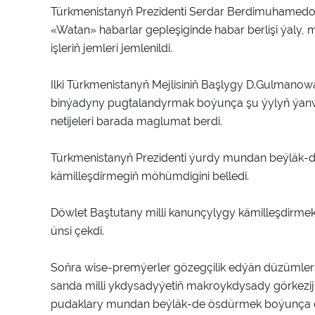
Türkmenistanyň Prezidenti Serdar Berdimuhamedow 
«Watan» habarlar gepleşiginde habar berlişi ýaly, 
işleriň jemleri jemlenildi.
Ilki Türkmenistanyň Mejlisiniň Başlygy D.Gulmanow
binýadyny pugtalandyrmak boýunça şu ýylyň ýanwar
netijeleri barada maglumat berdi.
Türkmenistanyň Prezidenti ýurdy mundan beýläk-
kämilleşdirmegiň möhümdigini belledi.
Döwlet Baştutany milli kanunçylygy kämilleşdirm
ünsi çekdi.
Soňra wise-premýerler gözegçilik edýän düzümlerin
sanda milli ykdysadyýetiň makroykdysady görkezijiler
pudaklary mundan beýläk-de ösdürmek boýunça durm