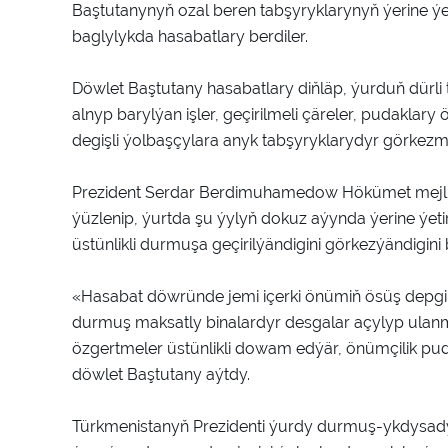
Baştutanynyň ozal beren tabşyryklarynyň ýerine ýeti
baglylykda hasabatlary berdiler.
Döwlet Baştutany hasabatlary diňläp, ýurduň dürli
alnyp barylýan işler, geçirilmeli çäreler, pudakla
degişli ýolbaşçylara anyk tabşyryklarydyr görkezme
Prezident Serdar Berdimuhamedow Hökümet mejlisin
ýüzlenip, ýurtda şu ýylyň dokuz aýynda ýerine ýetiri
üstünlikli durmuşa geçirilýändigini görkezýändigini b
«Hasabat döwründe jemi içerki önümiň ösüş depgi
durmuş maksatly binalardyr desgalar açylyp ulanm
özgertmeler üstünlikli dowam edýär, önümçilik pud
döwlet Baştutany aýtdy.
Türkmenistanyň Prezidenti ýurdy durmuş-ykdysad