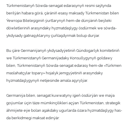
Türkmenistanyň Söwda-senagat edarasynyň resmi saýtynda
berilýän habara görä, çäräniň esasy maksady Türkmenistan bilen
Ýewropa Bileleşiginiň ýurtlarynyň hem-de dünýäniň beýleki
döwletleriniň arasyndaky hyzmatdaşlygy ösdürmek we söwda-
ykdysady gatnaşyklaryny çuňlaşdyrmak bolup durýar.
Bu çäre Germaniýanyň ykdysadyýetiniň Gündogarlyk komitetiniň
we Türkmenistanyň Germaniýadaky Konsullygynyň goldawy
bilen, Türkmenistanyň Söwda-senagat edarasy hem-de «Türkmen
maslahatçylar topary» hojalyk jemgyýetiniň arasyndaky
hyzmatdaşlygynyň netijesinde amala aşyrylýar.
Germaniýa bilen, senagat kuwwatyny işjeň ösdürýän we maýa
goýumlar üçin täze mümkinçilikleri açýan Türkmenistan, strategik
ähmiýete eýe bolan aşakdaky ugurlarda özara hyzmatdaşlygy has-
da berkidmegi maksat edinýär: