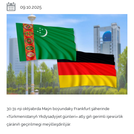
09.10.2025
30-31-nji oktýabrda Maýn boýundaky Frankfurt şäherinde
«Türkmenistanyň Ykdysadyýet günleri» atly giň gerimli işewürlik
çäräniň geçirilmegi meýilleşdirilýär.