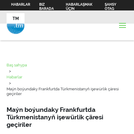
HABARLAR
BIZ
HABARLAŞMAK
ŞAHSY
BARADA
ÜÇIN
OTAG
TM
Baş sahypa
>
Habarlar
>
Maýn boýundaky Frankfurtda Türkmenistanyň işewürlik çäresi
geçiriler
Maýn boýundaky Frankfurtda
Türkmenistanyň işewürlik çäresi
geçiriler