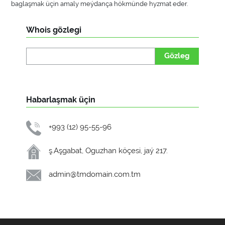
baglaşmak üçin amaly meýdança hökmünde hyzmat eder.
Whois gözlegi
Gözleg
Habarlaşmak üçin
+993 (12) 95-55-96
ş.Aşgabat, Oguzhan köçesi, jaý 217.
admin@tmdomain.com.tm