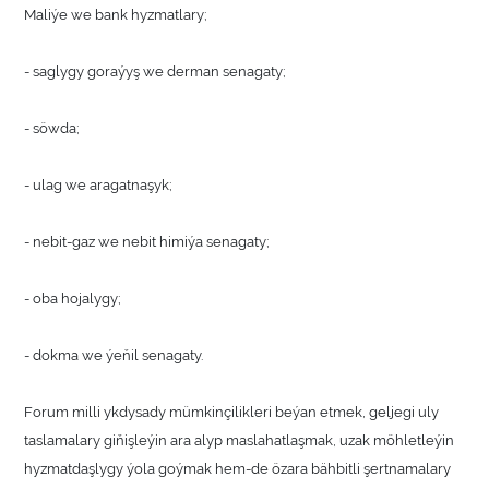
Maliýe we bank hyzmatlary;
- saglygy goraýyş we derman senagaty;
- söwda;
- ulag we aragatnaşyk;
- nebit-gaz we nebit himiýa senagaty;
- oba hojalygy;
- dokma we ýeňil senagaty.
Forum milli ykdysady mümkinçilikleri beýan etmek, geljegi uly
taslamalary giňişleýin ara alyp maslahatlaşmak, uzak möhletleýin
hyzmatdaşlygy ýola goýmak hem-de özara bähbitli şertnamalary