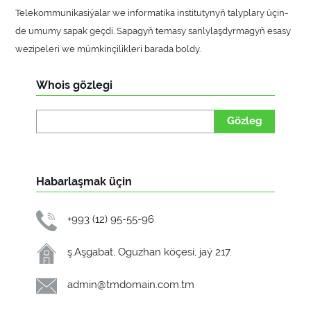
Telekommunikasiýalar we informatika institutynyň talyplary üçin-
de umumy sapak geçdi. Sapagyň temasy sanlylaşdyrmagyň esasy
wezipeleri we mümkinçilikleri barada boldy.
Whois gözlegi
Gözleg
Habarlaşmak üçin
+993 (12) 95-55-96
ş.Aşgabat, Oguzhan köçesi, jaý 217.
admin@tmdomain.com.tm