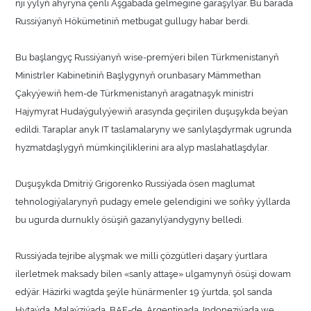
nji ýylyň ahyryna çenli Aşgabada gelmegine garaşylýar. Bu barada
Russiýanyň Hökümetiniň metbugat gullugy habar berdi.
Bu başlangyç Russiýanyň wise-premýeri bilen Türkmenistanyň
Ministrler Kabinetiniň Başlygynyň orunbasary Mämmethan
Çakyýewiň hem-de Türkmenistanyň aragatnaşyk ministri
Hajymyrat Hudaýgulyýewiň arasynda geçirilen duşuşykda beýan
edildi. Taraplar anyk IT taslamalaryny we sanlylaşdyrmak ugrunda
hyzmatdaşlygyň mümkinçiliklerini ara alyp maslahatlaşdylar.
Duşuşykda Dmitriý Grigorenko Russiýada ösen maglumat
tehnologiýalarynyň pudagy emele gelendigini we soňky ýyllarda
bu ugurda durnukly ösüşiň gazanylýandygyny belledi.
Russiýada tejribe alyşmak we milli çözgütleri daşary ýurtlara
ilerletmek maksady bilen «sanly attaşe» ulgamynyň ösüşi dowam
edýär. Häzirki wagtda şeýle hünärmenler 19 ýurtda, şol sanda
Hytaýda, Malaýziýada, BAE-de, Argentinada, Indoneziýada we