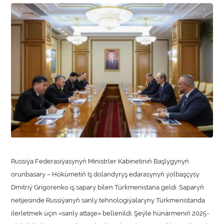
Russiýa Federasiýasynyň Ministrler Kabinetiniň Başlygynyň
orunbasary – Hökümetiň Iş dolandyryş edarasynyň ýolbaşçysy
Dmitriý Grigorenko iş sapary bilen Türkmenistana geldi. Saparyň
netijesinde Russiýanyň sanly tehnologiýalaryny Türkmenistanda
ilerletmek üçin «sanly attaşe» bellenildi. Şeýle hünärmeniň 2025-