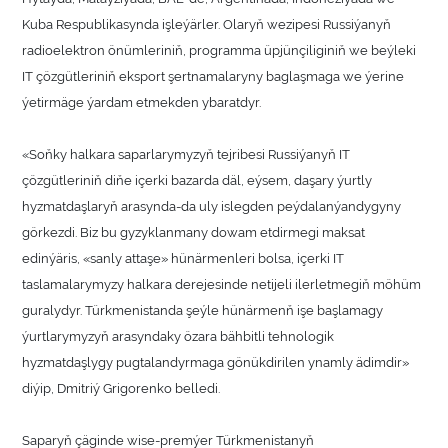
Kuba Respublikasynda işleýärler. Olaryň wezipesi Russiýanyň
radioelektron önümleriniň, programma üpjünçiliginiň we beýleki
IT çözgütleriniň eksport şertnamalaryny baglaşmaga we ýerine
ýetirmäge ýardam etmekden ybaratdyr.
«Soňky halkara saparlarymyzyň tejribesi Russiýanyň IT
çözgütleriniň diňe içerki bazarda däl, eýsem, daşary ýurtly
hyzmatdaşlaryň arasynda-da uly islegden peýdalanýandygyny
görkezdi. Biz bu gyzyklanmany dowam etdirmegi maksat
edinýäris, «sanly attaşe» hünärmenleri bolsa, içerki IT
taslamalarymyzy halkara derejesinde netijeli ilerletmegiň möhüm
guralydyr. Türkmenistanda şeýle hünärmenň işe başlamagy
ýurtlarymyzyň arasyndaky özara bähbitli tehnologik
hyzmatdaşlygy pugtalandyrmaga gönükdirilen ynamly ädimdir»
diýip, Dmitriý Grigorenko belledi.
Saparyň çäginde wise-premýer Türkmenistanyň