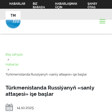
HABARLAR
BIZ
HABARLAŞMAK
ŞAHSY
BARADA
ÜÇIN
OTAG
TM
Baş sahypa
>
Habarlar
>
Türkmenistanda Russiýanyň «sanly attaşesi» işe başlar
Türkmenistanda Russiýanyň «sanly
attaşesi» işe başlar
14.10.2025