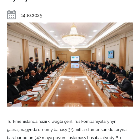
14.10.2025
Türkmenistanda häzirki wagta çenli rus kompaniýalarynyň
gatnaşmagynda umumy bahasy 3,5 milliard amerikan dollaryna
barabar bolan 342 maýa goýum taslamasy hasaba alyndy. Bu