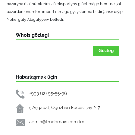
bazaryna öz önümlerimiziň eksportyny giňeltmäge hem-de şol
bazardan önümleri import etmäge gyzyklanma bildirýäris» diýip,
Nökerguly Atagulyýew belledi.
Whois gözlegi
Gözleg
Habarlaşmak üçin
+993 (12) 95-55-96
ş.Aşgabat, Oguzhan köçesi, jaý 217.
admin@tmdomain.com.tm