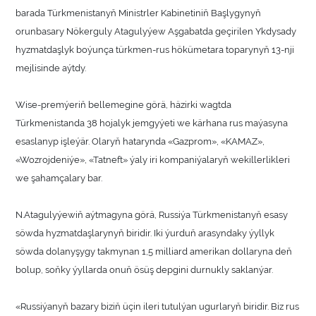
barada Türkmenistanyň Ministrler Kabinetiniň Başlygynyň
orunbasary Nökerguly Atagulyýew Aşgabatda geçirilen Ykdysady
hyzmatdaşlyk boýunça türkmen-rus hökümetara toparynyň 13-nji
mejlisinde aýtdy.
Wise-premýeriň bellemegine görä, häzirki wagtda
Türkmenistanda 38 hojalyk jemgyýeti we kärhana rus maýasyna
esaslanyp işleýär. Olaryň hatarynda «Gazprom», «KAMAZ»,
«Wozrojdeniýe», «Tatneft» ýaly iri kompaniýalaryň wekillerlikleri
we şahamçalary bar.
N.Atagulyýewiň aýtmagyna görä, Russiýa Türkmenistanyň esasy
söwda hyzmatdaşlarynyň biridir. Iki ýurduň arasyndaky ýyllyk
söwda dolanyşygy takmynan 1,5 milliard amerikan dollaryna deň
bolup, soňky ýyllarda onuň ösüş depgini durnukly saklanýar.
«Russiýanyň bazary biziň üçin ileri tutulýan ugurlaryň biridir. Biz rus