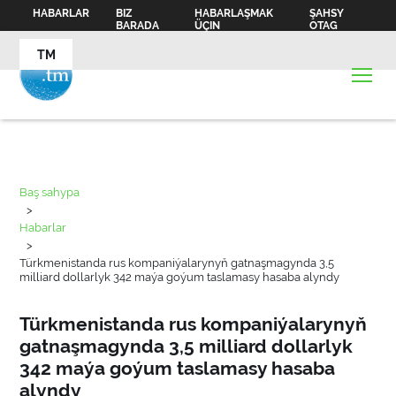
HABARLAR
BIZ
HABARLAŞMAK
ŞAHSY
BARADA
ÜÇIN
OTAG
TM
Baş sahypa
>
Habarlar
>
Türkmenistanda rus kompaniýalarynyň gatnaşmagynda 3,5
milliard dollarlyk 342 maýa goýum taslamasy hasaba alyndy
Türkmenistanda rus kompaniýalarynyň
gatnaşmagynda 3,5 milliard dollarlyk
342 maýa goýum taslamasy hasaba
alyndy