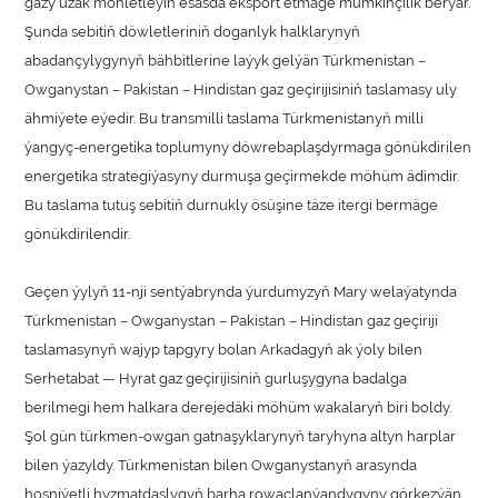
gazy uzak möhletleýin esasda eksport etmäge mümkinçilik berýär.
Şunda sebitiň döwletleriniň doganlyk halklarynyň
abadançylygynyň bähbitlerine laýyk gelýän Türkmenistan –
Owganystan – Pakistan – Hindistan gaz geçirijisiniň taslamasy uly
ähmiýete eýedir. Bu transmilli taslama Türkmenistanyň milli
ýangyç-energetika toplumyny döwrebaplaşdyrmaga gönükdirilen
energetika strategiýasyny durmuşa geçirmekde möhüm ädimdir.
Bu taslama tutuş sebitiň durnukly ösüşine täze itergi bermäge
gönükdirilendir.
Geçen ýylyň 11-nji sentýabrynda ýurdumyzyň Mary welaýatynda
Türkmenistan – Owganystan – Pakistan – Hindistan gaz geçiriji
taslamasynyň wajyp tapgyry bolan Arkadagyň ak ýoly bilen
Serhetabat — Hyrat gaz geçirijisiniň gurluşygyna badalga
berilmegi hem halkara derejedäki möhüm wakalaryň biri boldy.
Şol gün türkmen-owgan gatnaşyklarynyň taryhyna altyn harplar
bilen ýazyldy. Türkmenistan bilen Owganystanyň arasynda
hoşniýetli hyzmatdaşlygyň barha rowaçlanýandygyny görkezýän