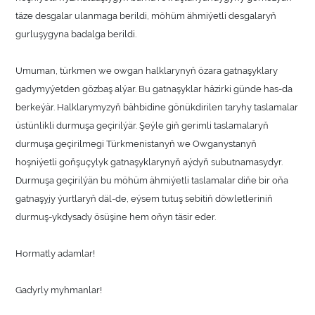
täze desgalar ulanmaga berildi, möhüm ähmiýetli desgalaryň
gurluşygyna badalga berildi.
Umuman, türkmen we owgan halklarynyň özara gatnaşyklary
gadymyýetden gözbaş alýar. Bu gatnaşyklar häzirki günde has-da
berkeýär. Halklarymyzyň bähbidine gönükdirilen taryhy taslamalar
üstünlikli durmuşa geçirilýär. Şeýle giň gerimli taslamalaryň
durmuşa geçirilmegi Türkmenistanyň we Owganystanyň
hoşniýetli goňşuçylyk gatnaşyklarynyň aýdyň subutnamasydyr.
Durmuşa geçirilýän bu möhüm ähmiýetli taslamalar diňe bir oňa
gatnaşyjy ýurtlaryň däl-de, eýsem tutuş sebitiň döwletleriniň
durmuş-ykdysady ösüşine hem oňyn täsir eder.
Hormatly adamlar!
Gadyrly myhmanlar!