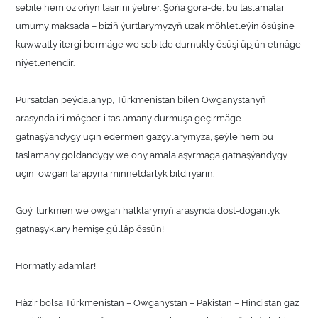
sebite hem öz oňyn täsirini ýetirer. Şoňa görä-de, bu taslamalar
umumy maksada – biziň ýurtlarymyzyň uzak möhletleýin ösüşine
kuwwatly itergi bermäge we sebitde durnukly ösüşi üpjün etmäge
niýetlenendir.
Pursatdan peýdalanyp, Türkmenistan bilen Owganystanyň
arasynda iri möçberli taslamany durmuşa geçirmäge
gatnaşýandygy üçin edermen gazçylarymyza, şeýle hem bu
taslamany goldandygy we ony amala aşyrmaga gatnaşýandygy
üçin, owgan tarapyna minnetdarlyk bildirýärin.
Goý, türkmen we owgan halklarynyň arasynda dost-doganlyk
gatnaşyklary hemişe gülläp össün!
Hormatly adamlar!
Häzir bolsa Türkmenistan – Owganystan – Pakistan – Hindistan gaz