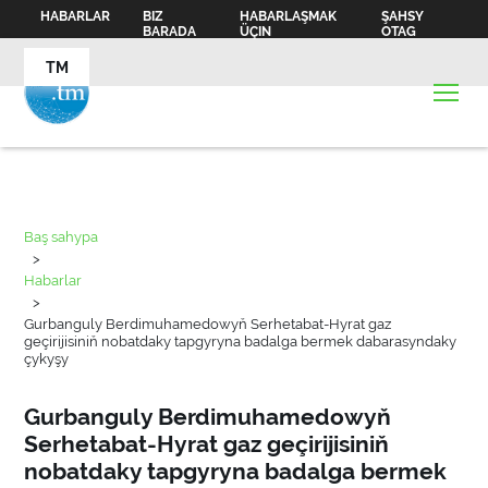
HABARLAR
BIZ
HABARLAŞMAK
ŞAHSY
BARADA
ÜÇIN
OTAG
TM
Baş sahypa
>
Habarlar
>
Gurbanguly Berdimuhamedowyň Serhetabat-Hyrat gaz
geçirijisiniň nobatdaky tapgyryna badalga bermek dabarasyndaky
çykyşy
Gurbanguly Berdimuhamedowyň
Serhetabat-Hyrat gaz geçirijisiniň
nobatdaky tapgyryna badalga bermek