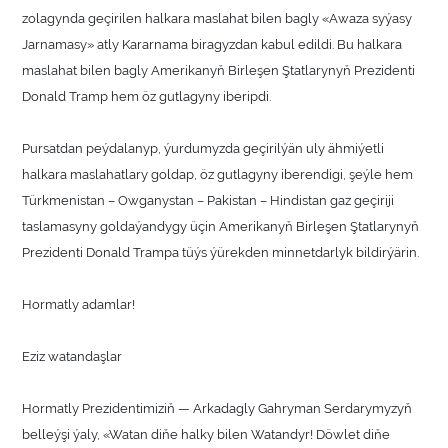
zolagynda geçirilen halkara maslahat bilen bagly «Awaza syýasy
Jarnamasy» atly Kararnama biragyzdan kabul edildi. Bu halkara
maslahat bilen bagly Amerikanyň Birleşen Ştatlarynyň Prezidenti
Donald Tramp hem öz gutlagyny iberipdi.
Pursatdan peýdalanyp, ýurdumyzda geçirilýän uly ähmiýetli
halkara maslahatlary goldap, öz gutlagyny iberendigi, şeýle hem
Türkmenistan – Owganystan – Pakistan – Hindistan gaz geçiriji
taslamasyny goldaýandygy üçin Amerikanyň Birleşen Ştatlarynyň
Prezidenti Donald Trampa tüýs ýürekden minnetdarlyk bildirýärin.
Hormatly adamlar!
Eziz watandaşlar
Hormatly Prezidentimiziň — Arkadagly Gahryman Serdarymyzyň
belleýşi ýaly, «Watan diňe halky bilen Watandyr! Döwlet diňe