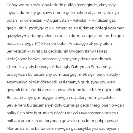
Goňşy we sebitdäki döwletleriň gülläp ösmeginde, ykdysady
taýdan durnukly gurşawy emele getirmekde uly ähmiýete eýe
bolan Türkmenistan – Owganystan – Pakistan – Hindistan gaz
geçirijisiniň uzynlygy 214 kilometr bolan türkmen bölegi edermen
gazçylarymyz tarapyndan üstünlikli durmuşa geçirildi. Ine, bu gün
bolsa uzynlygy 153 kilometr bolan Arkadagyň ak ýoly bilen
Serhetabat – Hyrat gaz geçirijisiniň Owganystanyň Hyrat
welaýatyna barýan nobatdaky tapgyryny dowam etdirmek
işleriniň şaýady bolýarys. Arkadagly Gahryman Serdarymyz
tarapyndan bu taslamany durmuşa geçirmek üçin berk maddy-
enjamlaýyn binýat döredildi. Taslamanyň gurluşygy 200-den
gowrak täze häzirki zaman kuwwatly tehnikalar bilen üpjün edildi.
Bu taslamanyň gurluşygyna owgan raýatlary hem işe çekiler.
Şeýle hem bu taslamanyň doly durmuşa geçirilmegi bilen owgan
halky üçin täze iş orunlary dörär. Her ýyl Owganystana ortaça 1
milliard amerikan dollaryndan gowrak serişdeler gelip gowşar.
Munuň özi diňe bir türkmen-owgan gatnaşyklaryna däl, eýsem