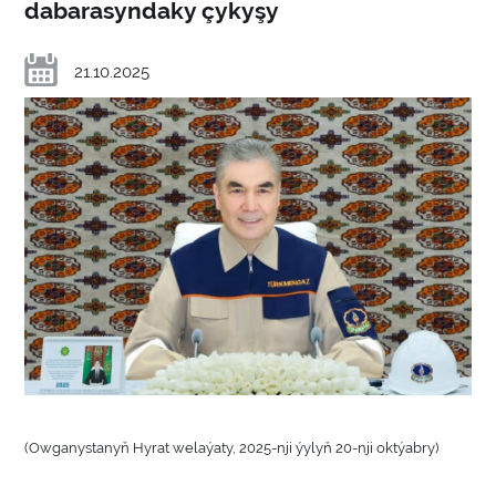
dabarasyndaky çykyşy
21.10.2025
(Owganystanyň Hyrat welaýaty, 2025-nji ýylyň 20-nji oktýabry)