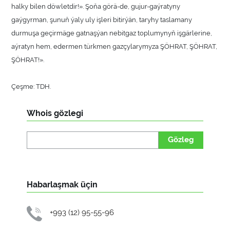
halky bilen döwletdir!». Şoňa görä-de, gujur-gaýratyny
gaýgyrman, şunuň ýaly uly işleri bitirýän, taryhy taslamany
durmuşa geçirmäge gatnaşýan nebitgaz toplumynyň işgärlerine,
aýratyn hem, edermen türkmen gazçylarymyza ŞÖHRAT, ŞÖHRAT,
ŞÖHRAT!».
Çeşme: TDH.
Whois gözlegi
Gözleg
Habarlaşmak üçin
+993 (12) 95-55-96