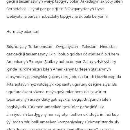
geçiriji taslamasynyň wajyp tapgyry bolan Arkadagyň ak ýoly bilen
Serhetabat – Hyrat gaz geçirijisiniň Owganystanyň Hyrat
welaýatyna barýan nobatdaky tapgyryna ak pata berýärin!
Hormatly adamlar!
Bilşiňiz ýaly, Türkmenistan – Owganystan – Pakistan – Hindistan
gaz geçiriji taslamasyny ilkinji bolup goldan döwletleriň biri hem
Amerikanyň Birleşen Ştatlary bolup durýar. Garaşsyzlyk ýyllary
içinde Türkmenistan bilen Amerikanyň Birleşen Ştatlarynyň
arasyndaky gatnaşyklar ýokary derejede ösdürildi. Häzirki wagtda
ikitaraplaýyn hyzmatdaşlyk köp sanly ugurlary öz içine alýar. Bu
ugurlara özara söwda, maýa goýumlar hem-de işewürler
toparlarynyň arasyndaky gatnaşyklar degişlidir. Şunuň bilen
baglylykda, Türkmen-amerikan işewürler geňeşiniň uly
ähmiýetiniň bardygyny hem aýratyn bellemek isleýärin. Indi köp
ýyllardan bäri belli amerikan kompaniýalary Türkmenistanda uly
işleri durmuşa geçirýärler. Amerikanyň «Boeing», «Case New