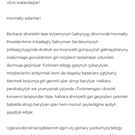
«Eziz watandaşlar!
Hormatly adamlar!
Berkarar döwletiň täze eýýamynyň Galkynyşy döwründe hormatly
Prezidentimiz Arkadagly Gahryman Serdarymyzyň
ýolbaşçylygynda dostluk we hoşniýetli goňşuçylyk gatnaşyklaryny
ösdürmäge gönükdirilen giň möçberli taslamalar üstünlikli
durmuşa geçirilýär. Türkmen tebigy gazynyň çykarylýan
möçberlerini artdyrmak hem-de daşarky bazarlara ygtybarly
ibermek boýunça giň gerimli işler alnyp barylýar. Halkara
parahatçylyk we ynanyşmak ýylynda «Türkmengaz» döwlet
konserni tarapyndan täze, halkara ähmiýetli gaz geçirijileri çekmek
babatda alnyp barylýan işler hem munuň şeýledigine aýdyň
şaýatlyk edýär.
Uglewodorod serişdeleriniň ägirt uly gorlary ýurdumyza tebigy