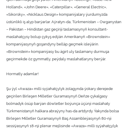
Holland», «John Deere», «Caterpillar», «General Electriс»,
«Sikorsky», «Nicklaus Design» kompaniýalary ýurdumyzda
üstünlikli iş alyp barýarlar. Aýratyn-da, Türkmenistan – Owganystan
– Pakistan – Hindistan gaz geçiriji taslamasynyň konsultant-
maslahatçysy bolup çykyş edýän Amerikanyň «Brownstein»
kompaniýasynyň goşandyny belläp geçmek isleýärin.
«Brownstein» kompaniýasy bu ägirt uly taslamany durmuşa
geçirmekde öz gymmatly, peýdaly maslahatlaryny berýär.
Hormatly adamlar!
Şu ýyl «Awaza» milli syýahatçylyk zolagynda ýokary derejede
geçirilen Birleşen Milletler Guramasynyň Deňze çykalgasy
bolmadyk ösüp barýan döwletler boýunça üçünji maslahaty
Türkmenistanyň halkara abraýyny has-da artdyrdy. Ýakynda bolsa
Birleşen Milletler Guramasynyň Baş Assambleýasynyň 80-nji
sessiýasynyň 18-nji plenar mejlisinde «Awaza» milli syýahatçylyk