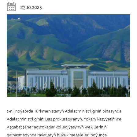
23.10.2025
1-nji noýabrda Türkmenistanyň Adalat ministrliginiň binasynda
Adalat ministrliginiň, Baş prokuraturanyň, Ýokary kazyýetiň we
Aşgabat şäher adwokatlar kollegiýasynyň wekilleriniň
gatnaşmagynda raýatlaryň hukuk meseleleri boýunça