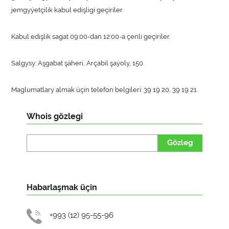
jemgyýetçilik kabul edişligi geçiriler.
Kabul edişlik sagat 09:00-dan 12:00-a çenli geçiriler.
Salgysy: Aşgabat şäheri, Arçabil şaýoly, 150.
Maglumatlary almak üçin telefon belgileri: 39 19 20, 39 19 21.
Whois gözlegi
Gözleg
Habarlaşmak üçin
+993 (12) 95-55-96