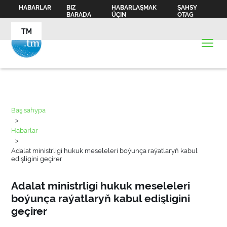
HABARLAR
BIZ
HABARLAŞMAK
ŞAHSY
BARADA
ÜÇIN
OTAG
TM
Baş sahypa
>
Habarlar
>
Adalat ministrligi hukuk meseleleri boýunça raýatlaryň kabul
edişligini geçirer
Adalat ministrligi hukuk meseleleri
boýunça raýatlaryň kabul edişligini
geçirer