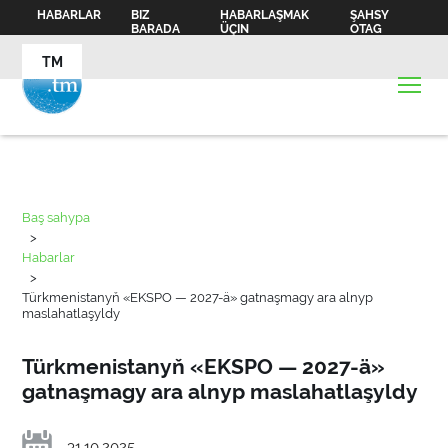
HABARLAR
BIZ
HABARLAŞMAK
ŞAHSY
BARADA
ÜÇIN
OTAG
TM
Baş sahypa
>
Habarlar
>
Türkmenistanyň «EKSPO — 2027-ä» gatnaşmagy ara alnyp
maslahatlaşyldy
Türkmenistanyň «EKSPO — 2027-ä»
gatnaşmagy ara alnyp maslahatlaşyldy
31.10.2025