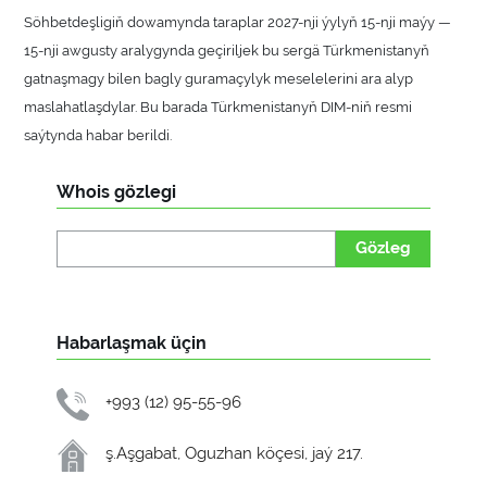
Söhbetdeşligiň dowamynda taraplar 2027-nji ýylyň 15-nji maýy —
15-nji awgusty aralygynda geçiriljek bu sergä Türkmenistanyň
gatnaşmagy bilen bagly guramaçylyk meselelerini ara alyp
maslahatlaşdylar. Bu barada Türkmenistanyň DIM-niň resmi
saýtynda habar berildi.
Whois gözlegi
Gözleg
Habarlaşmak üçin
+993 (12) 95-55-96
ş.Aşgabat, Oguzhan köçesi, jaý 217.