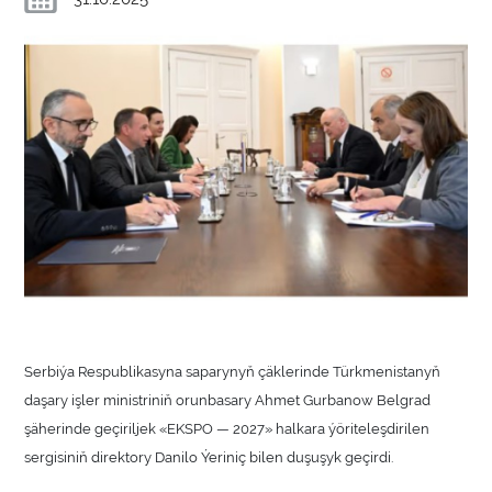
Serbiýa Respublikasyna saparynyň çäklerinde Türkmenistanyň
daşary işler ministriniň orunbasary Ahmet Gurbanow Belgrad
şäherinde geçiriljek «EKSPO — 2027» halkara ýöriteleşdirilen
sergisiniň direktory Danilo Ýeriniç bilen duşuşyk geçirdi.