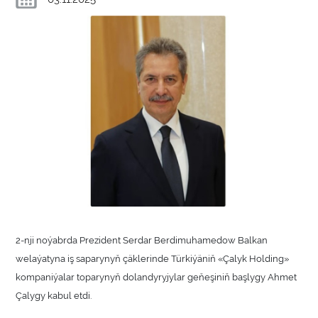
2-nji noýabrda Prezident Serdar Berdimuhamedow Balkan
welaýatyna iş saparynyň çäklerinde Türkiýäniň «Çalyk Holding»
kompaniýalar toparynyň dolandyryjylar geňeşiniň başlygy Ahmet
Çalygy kabul etdi.