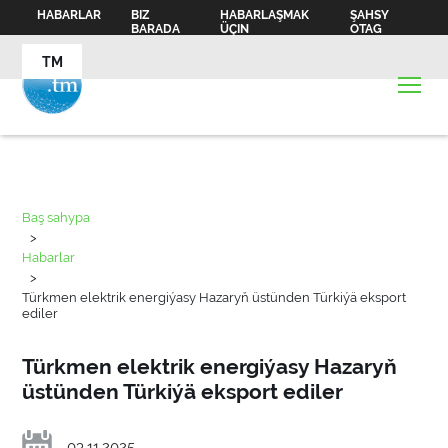
HABARLAR
BIZ
HABARLAŞMAK
ŞAHSY
BARADA
ÜÇIN
OTAG
TM
Baş sahypa
>
Habarlar
>
Türkmen elektrik energiýasy Hazaryň üstünden Türkiýä eksport
ediler
Türkmen elektrik energiýasy Hazaryň
üstünden Türkiýä eksport ediler
03.11.2025