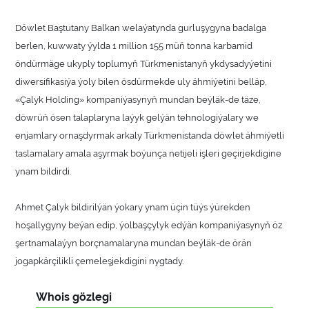
Döwlet Baştutany Balkan welaýatynda gurluşygyna badalga
berlen, kuwwaty ýylda 1 million 155 müň tonna karbamid
öndürmäge ukyply toplumyň Türkmenistanyň ykdysadyýetini
diwersifikasiýa ýoly bilen ösdürmekde uly ähmiýetini belläp,
«Çalyk Holding» kompaniýasynyň mundan beýläk-de täze,
döwrüň ösen talaplaryna laýyk gelýän tehnologiýalary we
enjamlary ornaşdyrmak arkaly Türkmenistanda döwlet ähmiýetli
taslamalary amala aşyrmak boýunça netijeli işleri geçirjekdigine
ynam bildirdi.
Ahmet Çalyk bildirilýän ýokary ynam üçin tüýs ýürekden
hoşallygyny beýan edip, ýolbaşçylyk edýän kompaniýasynyň öz
şertnamalaýyn borçnamalaryna mundan beýläk-de örän
jogapkärçilikli çemeleşjekdigini nygtady.
Whois gözlegi