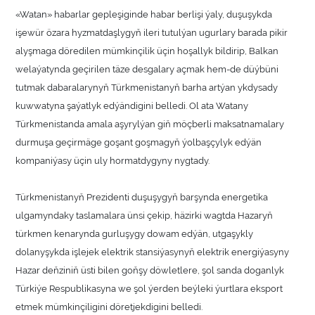
«Watan» habarlar gepleşiginde habar berlişi ýaly, duşuşykda
işewür özara hyzmatdaşlygyň ileri tutulýan ugurlary barada pikir
alyşmaga döredilen mümkinçilik üçin hoşallyk bildirip, Balkan
welaýatynda geçirilen täze desgalary açmak hem-de düýbüni
tutmak dabaralarynyň Türkmenistanyň barha artýan ykdysady
kuwwatyna şaýatlyk edýändigini belledi. Ol ata Watany
Türkmenistanda amala aşyrylýan giň möçberli maksatnamalary
durmuşa geçirmäge goşant goşmagyň ýolbaşçylyk edýän
kompaniýasy üçin uly hormatdygyny nygtady.
Türkmenistanyň Prezidenti duşuşygyň barşynda energetika
ulgamyndaky taslamalara ünsi çekip, häzirki wagtda Hazaryň
türkmen kenarynda gurluşygy dowam edýän, utgaşykly
dolanyşykda işlejek elektrik stansiýasynyň elektrik energiýasyny
Hazar deňziniň üsti bilen goňşy döwletlere, şol sanda doganlyk
Türkiýe Respublikasyna we şol ýerden beýleki ýurtlara eksport
etmek mümkinçiligini döretjekdigini belledi.