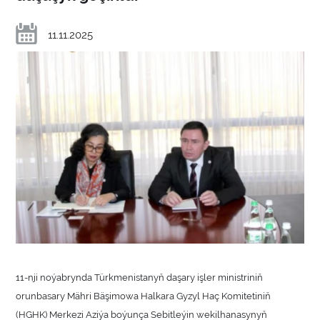
11.11.2025
11-nji noýabrynda Türkmenistanyň daşary işler ministriniň
orunbasary Mähri Bäşimowa Halkara Gyzyl Haç Komitetiniň
(HGHK) Merkezi Aziýa boýunça Sebitleýin wekilhanasynyň