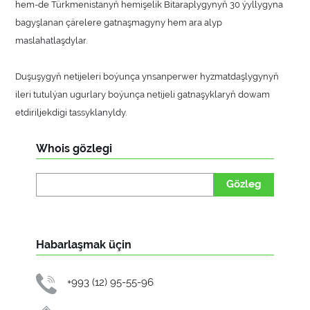
hem-de Türkmenistanyň hemişelik Bitaraplygynyň 30 ýyllygyna
bagyşlanan çärelere gatnaşmagyny hem ara alyp
maslahatlaşdylar.
Duşuşygyň netijeleri boýunça ynsanperwer hyzmatdaşlygynyň
ileri tutulýan ugurlary boýunça netijeli gatnaşyklaryň dowam
etdiriljekdigi tassyklanyldy.
Whois gözlegi
Gözleg
Habarlaşmak üçin
+993 (12) 95-55-96