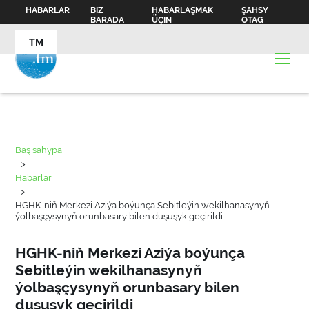
HABARLAR
BIZ
HABARLAŞMAK
ŞAHSY
BARADA
ÜÇIN
OTAG
TM
Baş sahypa
>
Habarlar
>
HGHK-niň Merkezi Aziýa boýunça Sebitleýin wekilhanasynyň
ýolbaşçysynyň orunbasary bilen duşuşyk geçirildi
HGHK-niň Merkezi Aziýa boýunça
Sebitleýin wekilhanasynyň
ýolbaşçysynyň orunbasary bilen
duşuşyk geçirildi