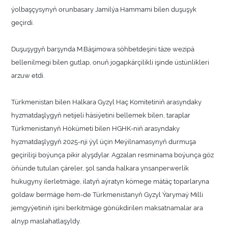
ýolbaşçysynyň orunbasary Jamilýa Hammami bilen duşuşyk
geçirdi.
Duşuşygyň barşynda M.Bäşimowa söhbetdeşini täze wezipä
bellenilmegi bilen gutlap, onuň jogapkärçilikli işinde üstünlikleri
arzuw etdi.
Türkmenistan bilen Halkara Gyzyl Haç Komitetiniň arasyndaky
hyzmatdaşlygyň netijeli häsiýetini bellemek bilen, taraplar
Türkmenistanyň Hökümeti bilen HGHK-niň arasyndaky
hyzmatdaşlygyň 2025-nji ýyl üçin Meýilnamasynyň durmuşa
geçirilişi boýunça pikir alyşdylar. Agzalan resminama boýunça göz
öňünde tutulan çäreler, şol sanda halkara ynsanperwerlik
hukugyny ilerletmäge, ilatyň aýratyn kömege mätäç toparlaryna
goldaw bermäge hem-de Türkmenistanyň Gyzyl Ýarymaý Milli
jemgyýetiniň işini berkitmäge gönükdirilen maksatnamalar ara
alnyp maslahatlaşyldy.