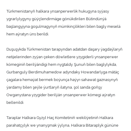
Türkmenistanyň halkara ynsanperwerlik hukugyna syýasy
ygrarlylygyny güýçlendirmäge gönükdirilen Bütindünýä
başlangyjyna goşulmagynyň mümkinçilikleri bilen bagly meselä
hem aýratyn üns berildi.
Duşuşykda Türkmenistan tarapyndan adatdan daşary ýagdaýlaryň
netijelerinden zyýan çeken döwletlere yzygiderli ynsanperwer
kömeginiň berilýändigi hem nygtaldy. Şunuň bilen baglylykda,
Gurbanguly Berdimuhamedow adyndaky Howandarlyga mätäç
çagalara hemaýat bermek boýunça haýyr-sahawat gaznasynyň
ýardamy bilen şeýle ýurtlaryň ilatyna, şol sanda goňşy
Owganystana yzygider berilýän ynsanperwer kömegi aýratyn
bellenildi.
Taraplar Halkara Gyzyl Haç Komitetiniň wekiliýetiniň Halkara
parahatçylyk we ynanyşmak ýylyna, Halkara Bitaraplyk gününe