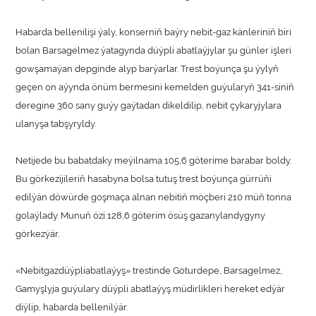
Habarda bellenilişi ýaly, konserniň baýry nebit-gaz känleriniň biri
bolan Barsagelmez ýatagynda düýpli abatlaýjylar şu günler işleri
gowşamaýan depginde alyp barýarlar. Trest boýunça şu ýylyň
geçen on aýynda önüm bermesini kemelden guýularyň 341-siniň
deregine 360 sany guýy gaýtadan dikeldilip, nebit çykaryjylara
ulanyşa tabşyryldy.
Netijede bu babatdaky meýilnama 105,6 göterime barabar boldy.
Bu görkezijileriň hasabyna bolsa tutuş trest boýunça gürrüňi
edilýän döwürde goşmaça alnan nebitiň möçberi 210 müň tonna
golaýlady. Munuň özi 128,6 göterim ösüş gazanylandygyny
görkezýär.
«Nebitgazdüýpliabatlaýyş» trestinde Goturdepe, Barsagelmez,
Gamyşlyja guýulary düýpli abatlaýyş müdirlikleri hereket edýär
diýlip, habarda bellenilýär.