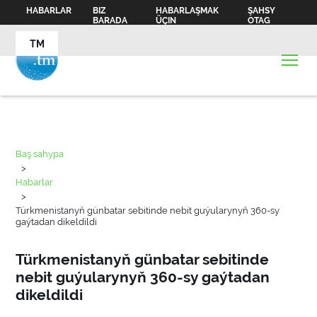
HABARLAR
BIZ
HABARLAŞMAK
ŞAHSY
BARADA
ÜÇIN
OTAG
TM
Baş sahypa
>
Habarlar
>
Türkmenistanyň günbatar sebitinde nebit guýularynyň 360-sy
gaýtadan dikeldildi
Türkmenistanyň günbatar sebitinde
nebit guýularynyň 360-sy gaýtadan
dikeldildi