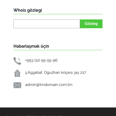
Whois gözlegi
Gözleg
Habarlaşmak üçin
+993 (12) 95-55-96
ş.Aşgabat, Oguzhan köçesi, jaý 217.
admin@tmdomain.com.tm