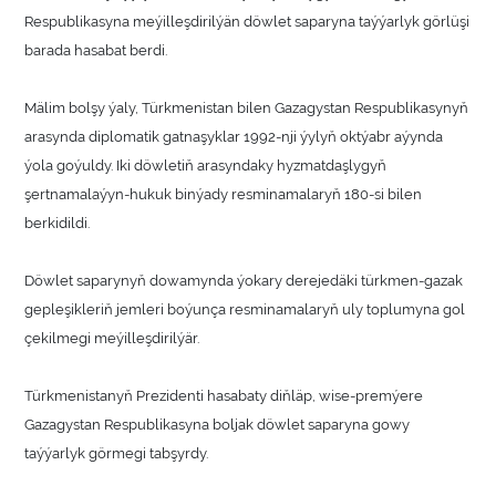
Respublikasyna meýilleşdirilýän döwlet saparyna taýýarlyk görlüşi
barada hasabat berdi.
Mälim bolşy ýaly, Türkmenistan bilen Gazagystan Respublikasynyň
arasynda diplomatik gatnaşyklar 1992-nji ýylyň oktýabr aýynda
ýola goýuldy. Iki döwletiň arasyndaky hyzmatdaşlygyň
şertnamalaýyn-hukuk binýady resminamalaryň 180-si bilen
berkidildi.
Döwlet saparynyň dowamynda ýokary derejedäki türkmen-gazak
gepleşikleriň jemleri boýunça resminamalaryň uly toplumyna gol
çekilmegi meýilleşdirilýär.
Türkmenistanyň Prezidenti hasabaty diňläp, wise-premýere
Gazagystan Respublikasyna boljak döwlet saparyna gowy
taýýarlyk görmegi tabşyrdy.