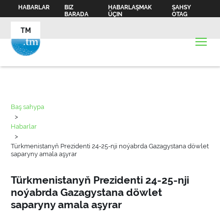
HABARLAR
BIZ
HABARLAŞMAK
ŞAHSY
BARADA
ÜÇIN
OTAG
TM
Baş sahypa
>
Habarlar
>
Türkmenistanyň Prezidenti 24-25-nji noýabrda Gazagystana döwlet
saparyny amala aşyrar
Türkmenistanyň Prezidenti 24-25-nji
noýabrda Gazagystana döwlet
saparyny amala aşyrar