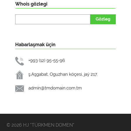
Whois gözlegi
Gözleg
Habarlaşmak üçin
+993 (12) 95-55-96
ş.Aşgabat, Oguzhan köçesi, jaý 217.
admin@tmdomain.com.tm
© 2026 HJ "TÜRKMEN DOMEN"