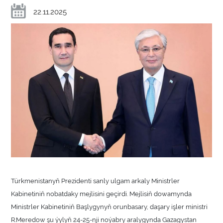
22.11.2025
Türkmenistanyň Prezidenti sanly ulgam arkaly Ministrler
Kabinetiniň nobatdaky mejlisini geçirdi. Mejlisiň dowamynda
Ministrler Kabinetiniň Başlygynyň orunbasary, daşary işler ministri
R.Meredow şu ýylyň 24-25-nji noýabry aralygynda Gazagystan