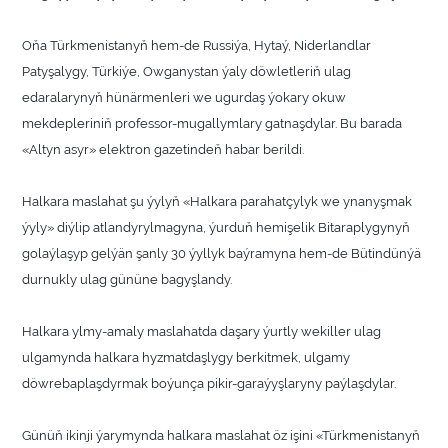
Oňa Türkmenistanyň hem-de Russiýa, Hytaý, Niderlandlar
Patyşalygy, Türkiýe, Owganystan ýaly döwletleriň ulag
edaralarynyň hünärmenleri we ugurdaş ýokary okuw
mekdepleriniň professor-mugallymlary gatnaşdylar. Bu barada
«Altyn asyr» elektron gazetindeň habar berildi.
Halkara maslahat şu ýylyň «Halkara parahatçylyk we ynanyşmak
ýyly» diýlip atlandyrylmagyna, ýurduň hemişelik Bitaraplygynyň
golaýlaşyp gelýän şanly 30 ýyllyk baýramyna hem-de Bütindünýä
durnukly ulag gününe bagyşlandy.
Halkara ylmy-amaly maslahatda daşary ýurtly wekiller ulag
ulgamynda halkara hyzmatdaşlygy berkitmek, ulgamy
döwrebaplaşdyrmak boýunça pikir-garaýyşlaryny paýlaşdylar.
Günüň ikinji ýarymynda halkara maslahat öz işini «Türkmenistanyň