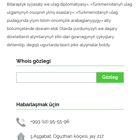
Bitaraplyk syýasaty we ulag diplomatiýasy», «Türkmenistanyň ulag
ulgamynyň ösüşiniň ylmy esaslary», «Türkmenistanyň ulag
pudagynda ylym-bilim-önümçilik arabaglanyşygy» atly
bölümçelerde dowam etdi. Olarda ýurdumyzyň we daşary
döwletleriň alymlarynyň 160-dan gowragynyň çykyşlary
diňlenilip, degişli ugurlarda täsirli pikir alyşmalar boldy.
Whois gözlegi
Gözleg
Habarlaşmak üçin
+993 (12) 95-55-96
ş.Aşgabat, Oguzhan köçesi, jaý 217.