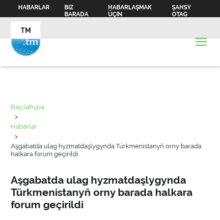
HABARLAR
BIZ
HABARLAŞMAK
ŞAHSY
BARADA
ÜÇIN
OTAG
TM
Baş sahypa
>
Habarlar
>
Aşgabatda ulag hyzmatdaşlygynda Türkmenistanyň orny barada
halkara forum geçirildi
Aşgabatda ulag hyzmatdaşlygynda
Türkmenistanyň orny barada halkara
forum geçirildi