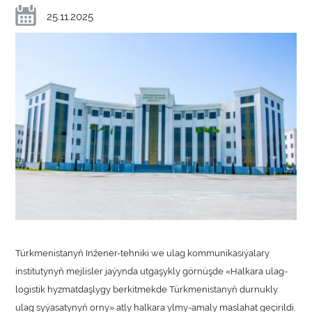
25.11.2025
Türkmenistanyň Inžener-tehniki we ulag kommunikasiýalary
institutynyň mejlisler jaýynda utgaşykly görnüşde «Halkara ulag-
logistik hyzmatdaşlygy berkitmekde Türkmenistanyň durnukly
ulag syýasatynyň orny» atly halkara ylmy-amaly maslahat geçirildi.