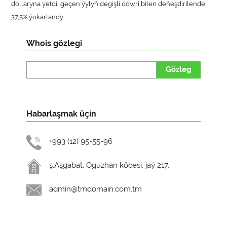
dollaryna ýetdi, geçen ýylyň degişli döwri bilen deňeşdirilende
37,5% ýokarlandy.
Whois gözlegi
Gözleg
Habarlaşmak üçin
+993 (12) 95-55-96
ş.Aşgabat, Oguzhan köçesi, jaý 217.
admin@tmdomain.com.tm