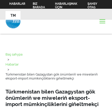
HABARLAR
BIZ
HABARLAŞMAK
ŞAHSY
BARADA
ÜÇIN
OTAG
TM
Baş sahypa
>
Habarlar
>
Türkmenistan bilen Gazagystan gök önümleriň we miweleriň
eksport-import mümkinçiliklerini giňeltmekçi
Türkmenistan bilen Gazagystan gök
önümleriň we miweleriň eksport-
import mümkinçiliklerini giňeltmekçi