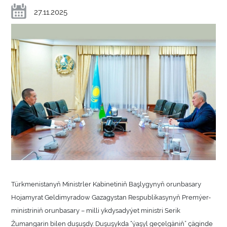
27.11.2025
Türkmenistanyň Ministrler Kabinetiniň Başlygynyň orunbasary
Hojamyrat Geldimyradow Gazagystan Respublikasynyň Premýer-
ministriniň orunbasary – milli ykdysadyýet ministri Serik
Žumangarin bilen duşuşdy. Duşuşykda “ýaşyl geçelgäniň” çäginde