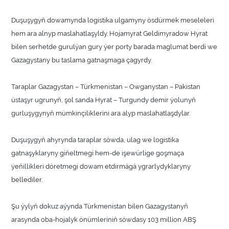
Duşuşygyň dowamynda logistika ulgamyny ösdürmek meseleleri
hem ara alnyp maslahatlaşyldy. Hojamyrat Geldimyradow Hyrat
bilen serhetde gurulýan gury ýer porty barada maglumat berdi we
Gazagystany bu taslama gatnaşmaga çagyrdy.
Taraplar Gazagystan – Türkmenistan – Owganystan – Pakistan
üstaşyr ugrunyň, şol sanda Hyrat – Turgundy demir ýolunyň
gurluşygynyň mümkinçiliklerini ara alyp maslahatlaşdylar.
Duşuşygyň ahyrynda taraplar söwda, ulag we logistika
gatnaşyklaryny giňeltmegi hem-de işewürlige goşmaça
ýeňillikleri döretmegi dowam etdirmägä ygrarlydyklaryny
bellediler.
Şu ýylyň dokuz aýynda Türkmenistan bilen Gazagystanyň
arasynda oba-hojalyk önümleriniň söwdasy 103 million ABŞ