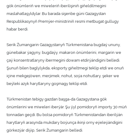
gök önümleriň we miweleriň iberilişiniň giňeldilmegini
maslahatlaşyldylar. Bu barada sişenbe güni Gazagystan
Respublikasynyň Premýer-ministriniň resmi metbugat gullugy
habar berdi.
Serik Žumangarin Gazagystanyň Türkmenistana bugdaý ununy,
günebakar ýagyny, bugdaýy, makaron önümlerini, margarin we
çaý konsentratlaryny ibermegini dowam etdirýändigini belledi.
Şunuň bilen baglylykda, eksporty giňeltmegi teklip etdi we onuň
içine mekgejöwen, merjimek, nohut, soýa nohutlary, şeker we
beýleki azyk harytlaryny goşmagy teklip etdi.
Türkmenistan tebigy gazdan başga-da Gazagystana gök
önümlerini we miweleri iberýär. Şu ýyl pomidoryň importy 30 müň
tonnadan geçdi. Bu bolsa pomidoryň Türkmenistandan iberilýän
harytlaryň arasynda mukdary boýunça ikinji orny eýeleýändigini
görkezýär diýip, Serik Žumangarin belledi.