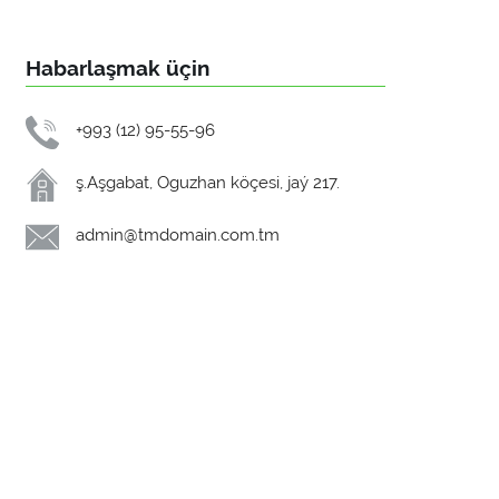
Habarlaşmak üçin
+993 (12) 95-55-96
ş.Aşgabat, Oguzhan köçesi, jaý 217.
admin@tmdomain.com.tm