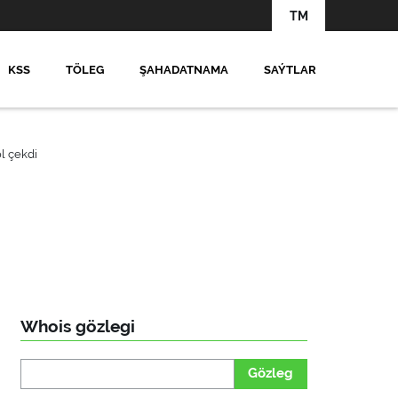
TM
KSS
TÖLEG
ŞAHADATNAMA
SAÝTLAR
l çekdi
Whois gözlegi
Gözleg