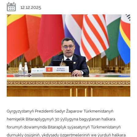
12.12.2025
Gyrgyzystanyň Prezidenti Sadyr Žaparow Türkmenistanyň
hemişelik Bitaraplygynyň 30 ýyllygyna bagyşlanan halkara
forumyň dowamynda Bitaraplyk syýasatynyň Türkmenistanyň
durnukly ösüşiniň, ykdysady özgertmeleriniň we ýurduň halkara