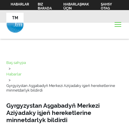
HABARLAR
BIZ
HABARLAŞMAK
ŞAHSY
BARADA
ÜÇIN
OTAG
TM
Baş sahypa
>
Habarlar
>
Gyrgyzystan Aşgabadyň Merkezi Aziýadaky işjeň hereketlerine
minnetdarlyk bildirdi
Gyrgyzystan Aşgabadyň Merkezi
Aziýadaky işjeň hereketlerine
minnetdarlyk bildirdi