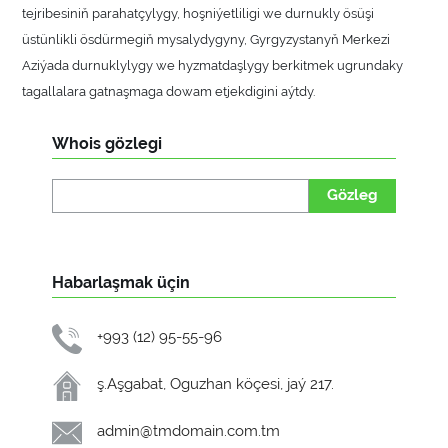
tejribesiniň parahatçylygy, hoşniýetliligi we durnukly ösüşi
üstünlikli ösdürmegiň mysalydygyny, Gyrgyzystanyň Merkezi
Aziýada durnuklylygy we hyzmatdaşlygy berkitmek ugrundaky
tagallalara gatnaşmaga dowam etjekdigini aýtdy.
Whois gözlegi
Gözleg
Habarlaşmak üçin
+993 (12) 95-55-96
ş.Aşgabat, Oguzhan köçesi, jaý 217.
admin@tmdomain.com.tm