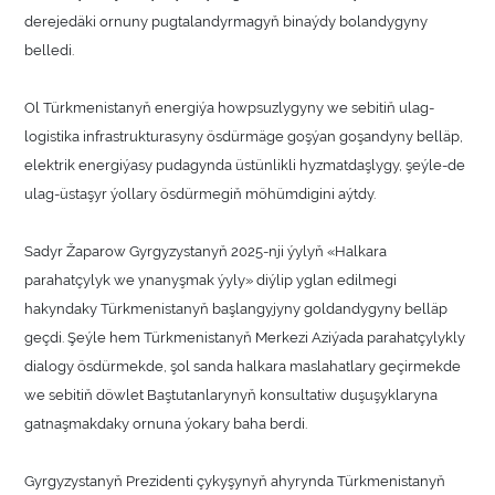
derejedäki ornuny pugtalandyrmagyň binaýdy bolandygyny
belledi.
Ol Türkmenistanyň energiýa howpsuzlygyny we sebitiň ulag-
logistika infrastrukturasyny ösdürmäge goşýan goşandyny belläp,
elektrik energiýasy pudagynda üstünlikli hyzmatdaşlygy, şeýle-de
ulag-üstaşyr ýollary ösdürmegiň möhümdigini aýtdy.
Sadyr Žaparow Gyrgyzystanyň 2025-nji ýylyň «Halkara
parahatçylyk we ynanyşmak ýyly» diýlip yglan edilmegi
hakyndaky Türkmenistanyň başlangyjyny goldandygyny belläp
geçdi. Şeýle hem Türkmenistanyň Merkezi Aziýada parahatçylykly
dialogy ösdürmekde, şol sanda halkara maslahatlary geçirmekde
we sebitiň döwlet Baştutanlarynyň konsultatiw duşuşyklaryna
gatnaşmakdaky ornuna ýokary baha berdi.
Gyrgyzystanyň Prezidenti çykyşynyň ahyrynda Türkmenistanyň