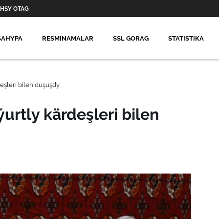
HSY OTAG
SAHYPA
RESMINAMALAR
SSL GORAG
STATISTIKA
eşleri bilen duşuşdy
urtly kärdeşleri bilen