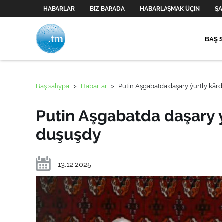
HABARLAR
BIZ BARADA
HABARLAŞMAK ÜÇIN
ŞA
BAŞ 
Baş sahypa
>
Habarlar
>
Putin Aşgabatda daşary ýurtly kärd
Putin Aşgabatda daşary ý
duşuşdy
13.12.2025