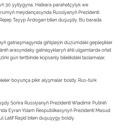
ň 30 ýyllygyna, Halkara parahatçylyk we
 forumyň meýdançasynda Russiýanyň Prezidenti
i Rejep Taýyp Ärdogan bilen duşuşdy. Bu barada
rynyň gatnaşmagynda giňişleýin düzümdäki gepleşikler
ýäniň arasyndaky gatnaşyklaryň ähli ulgamlarda oňat
rki gün tertbinde köpsanly bilelikdäki taslamalar,
leler boýunça pikir alyşmalar boldy. Rus-türk
uşdy Soňra Russiýanyň Prezidenti Wladimir Putiniň
nda Eýran Yslam Respublikasynyň Prezidenti Masud
l Latif Raşid bilen duşuşygy boldy.