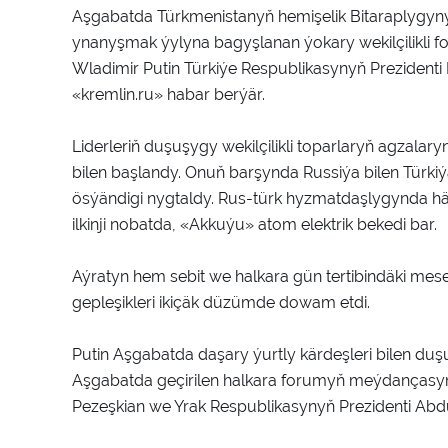
Aşgabatda Türkmenistanyň hemişelik Bitaraplygyny
ynanyşmak ýylyna bagyşlanan ýokary wekilçilikli
Wladimir Putin Türkiýe Respublikasynyň Prezident
«kremlin.ru» habar berýär.
Liderleriň duşuşygy wekilçilikli toparlaryň agzala
bilen başlandy. Onuň barşynda Russiýa bilen Türki
ösýändigi nygtaldy. Rus-türk hyzmatdaşlygynda häzi
ilkinji nobatda, «Akkuýu» atom elektrik bekedi bar.
Aýratyn hem sebit we halkara gün tertibindäki mese
gepleşikleri ikiçäk düzümde dowam etdi.
Putin Aşgabatda daşary ýurtly kärdeşleri bilen duş
Aşgabatda geçirilen halkara forumyň meýdançasy
Pezeşkian we Yrak Respublikasynyň Prezidenti Abdu