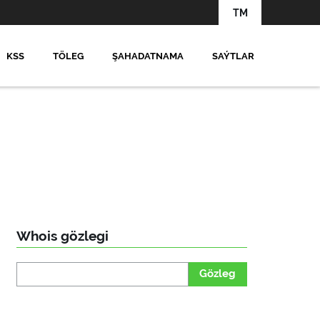
TM
KSS
TÖLEG
ŞAHADATNAMA
SAÝTLAR
Whois gözlegi
Gözleg