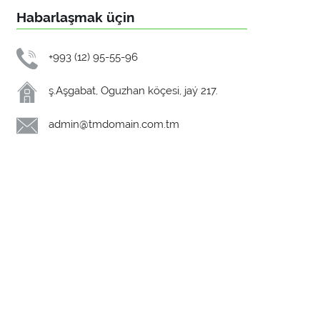
Habarlaşmak üçin
+993 (12) 95-55-96
ş.Aşgabat, Oguzhan köçesi, jaý 217.
admin@tmdomain.com.tm