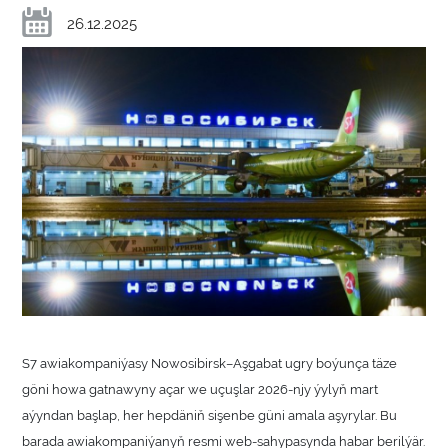
26.12.2025
S7 awiakompaniýasy Nowosibirsk–Aşgabat ugry boýunça täze
göni howa gatnawyny açar we uçuşlar 2026-njy ýylyň mart
aýyndan başlap, her hepdäniň sişenbe güni amala aşyrylar. Bu
barada awiakompaniýanyň resmi web-sahypasynda habar berilýär.