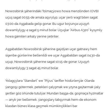
Nowosibirsk şäherindäki Tolmaçýowo howa menzilinden (OVB)
uçuş sagat 00:55-de amala aşyrylyp, uçar ýerli wagt bilen sagat
03:00-da Aşgabada gelip gonar. Bu ugur boýunça uçuşyň
dowamlylygy 4 sagat 5 minut bolar. Uçuşlar “Airbus A320” kysymly
howa gämileri arkaly ýerine ýetiriler.
Aşgabatdan Nowosibirsk şäherine gaýdýan uçar gatnawy hem
sişenbe günlerine bellenildi we uçar Aşgabatdan sagat 04:30-da
uçup, Nowosibirsk şäherine sagat 10:15-de gonar. Uçuşyň
dowamlylygy 3 sagat 45 minut bolar.
Ýolagçylara “Standart” we “Plýus” tarifler hödürlenýär. Olarda
ýangoşy götermek, petekleri çalyşmak we yzyna gaýtarmak ýaly
şertler göz öňünde tutulýar. Mundan başga-da, goşmaça hyzmatlar
— anyk ýer bellemek, ýangoşlary tabşyrmak hem-de ekonom
klasdan biznes klasa geçmek mümkinçilikleri bar.