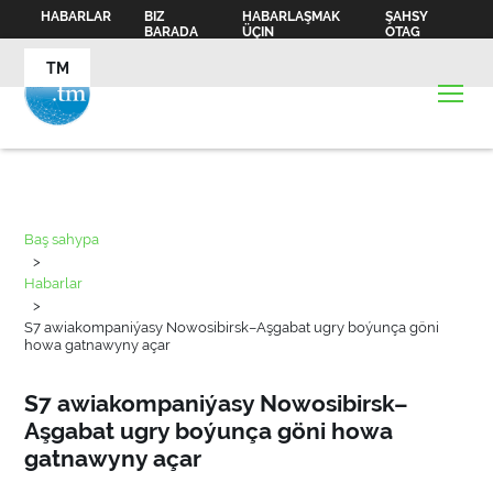
HABARLAR
BIZ
HABARLAŞMAK
ŞAHSY
BARADA
ÜÇIN
OTAG
TM
Baş sahypa
>
Habarlar
>
S7 awiakompaniýasy Nowosibirsk–Aşgabat ugry boýunça göni
howa gatnawyny açar
S7 awiakompaniýasy Nowosibirsk–
Aşgabat ugry boýunça göni howa
gatnawyny açar