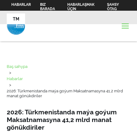
HABARLAR
BIZ
HABARLAŞMAK
ŞAHSY
BARADA
ÜÇIN
OTAG
TM
Baş sahypa
>
Habarlar
>
2026: Türkmenistanda maýa goýum Maksatnamasyna 41,2 mlrd
manat gönükdiriler
2026: Türkmenistanda maýa goýum
Maksatnamasyna 41,2 mlrd manat
gönükdiriler