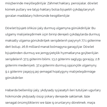
möçberinde meýilleşdirilýär. Zähmet haklary, pensiýalar, döwlet
kömek pullary we talyp haklary bolsa býujetiň çykdajylarynyň
goralan maddalary hökmünde kesgitlenilýär.
Döwlet býujeti öňküsi ýaly durmuş ulgamyna gönükdirilýär. Bu
ulgamy maliýeleşdirmek üçin birinji derejeli çykdajylarda durmuş
maksatly ulgama gönükdiriljek serişdeleriň paýynyň 77,1 göterime
deň bolup, 26,8 milliard manat bolmagyna garaşylýar. Döwlet
býujetinden durmuş we jemgyýetçilik hyzmatlaryna goýberilýän
serişdeleriň 37,5 göterimi bilimi, 13,2 göterimi saglygy goraýşy, 2,8
göterimi medeniýeti, 37,4 göterimi durmuş üpjünçilik ulgamyny,
9,1 göterimi ýaşaýyş jaý-jemagat hojalygyny maliýeleşdirmäge
gönükdiriler.
Habarda bellenilişi ýaly, ykdysady syýasatyň ileri tutulýan ugurlary
hökmünde ykdysady ösüşi ýokary derejede saklamak, täze
senagat önümçiliklerini we täze iş orunlaryny döretmek, maýa