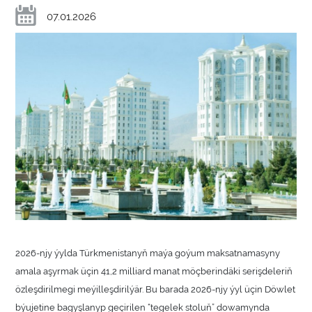
07.01.2026
2026-njy ýylda Türkmenistanyň maýa goýum maksatnamasyny
amala aşyrmak üçin 41,2 milliard manat möçberindäki serişdeleriň
özleşdirilmegi meýilleşdirilýär. Bu barada 2026-njy ýyl üçin Döwlet
býujetine bagyşlanyp geçirilen “tegelek stoluň” dowamynda