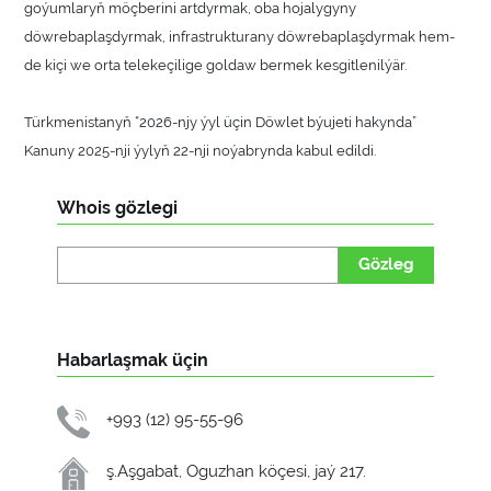
goýumlaryň möçberini artdyrmak, oba hojalygyny
döwrebaplaşdyrmak, infrastrukturany döwrebaplaşdyrmak hem-
de kiçi we orta telekeçilige goldaw bermek kesgitlenilýär.
Türkmenistanyň “2026-njy ýyl üçin Döwlet býujeti hakynda”
Kanuny 2025-nji ýylyň 22-nji noýabrynda kabul edildi.
Whois gözlegi
Gözleg
Habarlaşmak üçin
+993 (12) 95-55-96
ş.Aşgabat, Oguzhan köçesi, jaý 217.