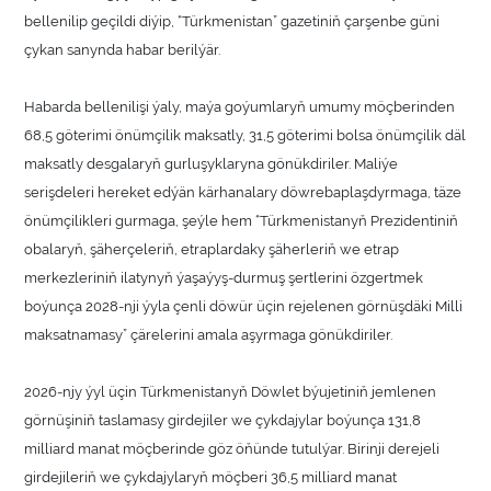
bellenilip geçildi diýip, “Türkmenistan” gazetiniň çarşenbe güni
çykan sanynda habar berilýär.
Habarda bellenilişi ýaly, maýa goýumlaryň umumy möçberinden
68,5 göterimi önümçilik maksatly, 31,5 göterimi bolsa önümçilik däl
maksatly desgalaryň gurluşyklaryna gönükdiriler. Maliýe
serişdeleri hereket edýän kärhanalary döwrebaplaşdyrmaga, täze
önümçilikleri gurmaga, şeýle hem “Türkmenistanyň Prezidentiniň
obalaryň, şäherçeleriň, etraplardaky şäherleriň we etrap
merkezleriniň ilatynyň ýaşaýyş-durmuş şertlerini özgertmek
boýunça 2028-nji ýyla çenli döwür üçin rejelenen görnüşdäki Milli
maksatnamasy” çärelerini amala aşyrmaga gönükdiriler.
2026-njy ýyl üçin Türkmenistanyň Döwlet býujetiniň jemlenen
görnüşiniň taslamasy girdejiler we çykdajylar boýunça 131,8
milliard manat möçberinde göz öňünde tutulýar. Birinji derejeli
girdejileriň we çykdajylaryň möçberi 36,5 milliard manat