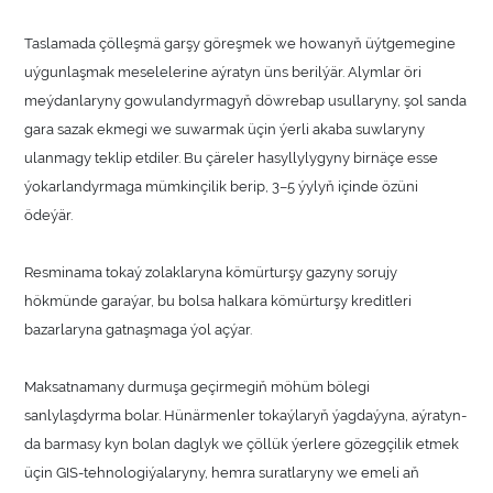
Taslamada çölleşmä garşy göreşmek we howanyň üýtgemegine
uýgunlaşmak meselelerine aýratyn üns berilýär. Alymlar öri
meýdanlaryny gowulandyrmagyň döwrebap usullaryny, şol sanda
gara sazak ekmegi we suwarmak üçin ýerli akaba suwlaryny
ulanmagy teklip etdiler. Bu çäreler hasyllylygyny birnäçe esse
ýokarlandyrmaga mümkinçilik berip, 3–5 ýylyň içinde özüni
ödeýär.
Resminama tokaý zolaklaryna kömürturşy gazyny sorujy
hökmünde garaýar, bu bolsa halkara kömürturşy kreditleri
bazarlaryna gatnaşmaga ýol açýar.
Maksatnamany durmuşa geçirmegiň möhüm bölegi
sanlylaşdyrma bolar. Hünärmenler tokaýlaryň ýagdaýyna, aýratyn-
da barmasy kyn bolan daglyk we çöllük ýerlere gözegçilik etmek
üçin GIS-tehnologiýalaryny, hemra suratlaryny we emeli aň