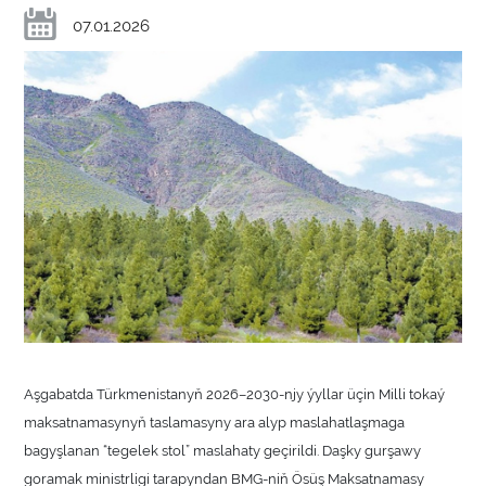
07.01.2026
Aşgabatda Türkmenistanyň 2026–2030-njy ýyllar üçin Milli tokaý
maksatnamasynyň taslamasyny ara alyp maslahatlaşmaga
bagyşlanan “tegelek stol” maslahaty geçirildi. Daşky gurşawy
goramak ministrligi tarapyndan BMG-niň Ösüş Maksatnamasy