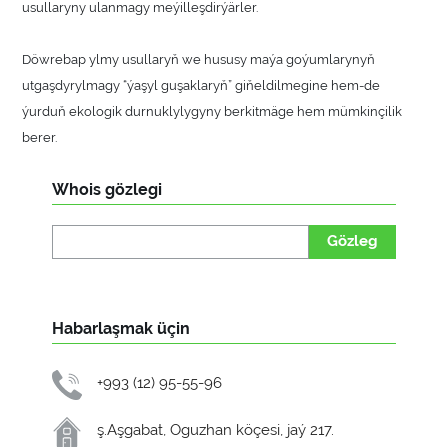
usullaryny ulanmagy meýilleşdirýärler.
Döwrebap ylmy usullaryň we hususy maýa goýumlarynyň
utgaşdyrylmagy “ýaşyl guşaklaryň” giňeldilmegine hem-de
ýurduň ekologik durnuklylygyny berkitmäge hem mümkinçilik
berer.
Whois gözlegi
Gözleg
Habarlaşmak üçin
+993 (12) 95-55-96
ş.Aşgabat, Oguzhan köçesi, jaý 217.