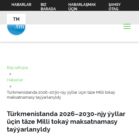
HABARLAR
BIZ
HABARLAŞMAK
ŞAHSY
BARADA
ÜÇIN
OTAG
TM
Baş sahypa
>
Habarlar
>
Türkmenistanda 2026–2030-njy ýyllar üçin täze Milli tokaý
maksatnamasy taýýarlanyldy
Türkmenistanda 2026–2030-njy ýyllar
üçin täze Milli tokaý maksatnamasy
taýýarlanyldy