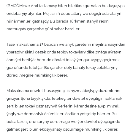
(BMGÖM) we Aral taslamasy bilen bilelikde gurnalan bu duşuşyga
öňdebaryjy alymlar, Mejlisiniň deputatlary we degişli edaralaryň
hünärmenleri gatnaşdy. Bu barada Türkmenistanyň resmi
metbugaty çarşenbe güni habar berdiler.
Täze maksatnama 13 bapdan we anyk çäreleriň meýilnamasyndan
ybaratdyr. Ilkinji gezek onda tebigy tokaýlary dikeltmäge aýratyn
ähmiýet berilýär hem-de döwlet tokaý ýer gurluşygy geçirmek
göz öňünde tutulýar. Bu çäreler doly bahaly tokaý zolaklaryny
döredilmegine mümkinçilik berer.
Maksatnama döwlet-hususyýetçilik hyzmatdaşlygy düzümlerini
girizýär. Şoňa laýyklykda, telekeçiler döwlet eýeçiligini saklamak
şerti bilen tokaý gaznasynyň ýerlerini kärendesine alyp, miweli,
ýagly we dermanlyk ösümlikleri ösdürip ýetişdirip bilerler. Bu
bolsa täze iş orunlaryny döretmäge we ýer döwlet eýeçiliginde
galmak şerti bilen ekosyýahaty ösdürmäge mümkinçilik berer.