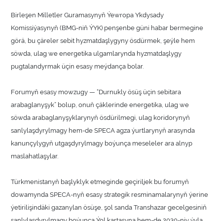
Birleşen Milletler Guramasynyň Ýewropa Ykdysady
Komissiýasynyň (BMG-niň ÝYK) penşenbe güni habar bermegine
görä, bu çäreler sebit hyzmatdaşlygyny ösdürmek, şeýle hem
söwda, ulag we energetika ulgamlarynda hyzmatdaşlygy
pugtalandyrmak üçin esasy meýdança bolar.
Forumyň esasy mowzugy — “Durnukly ösüş üçin sebitara
arabaglanyşyk” bolup, onuň çäklerinde energetika, ulag we
söwda arabaglanyşyklarynyň ösdürilmegi, ulag koridorynyň
sanlylaşdyrylmagy hem-de SPECA agza ýurtlarynyň arasynda
kanunçylygyň utgaşdyrylmagy boýunça meseleler ara alnyp
maslahatlaşylar.
Türkmenistanyň başlyklyk etmeginde geçiriljek bu forumyň
dowamynda SPECA-nyň esasy strategik resminamalarynyň ýerine
ýetirilişindäki gazanylan ösüşe, şol sanda Transhazar gecelgesiniň
sanlylaşdyrylmagy boýunça Ýol kartasyna hem-de 2030-njy ýyla