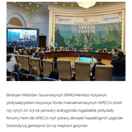
Birleşen Milletler Guramasynyň (BMG) Merkezi Aziýanyň
ykdysadyýetleri boýunça Ýörite maksatnamasynyň (SPECA) 2026-
njy ýylyň 20–23-nji ýanwary aralygynda Aşgabatda ykdysady
forumy hem-de SPECA-nyň ýokary derejeli hepdeliginiň çäginde
Dolandyryş geňeşiniň 20-nji mejlisini geçiriler.