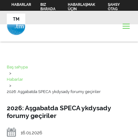
HABARLAR
BIZ
HABARLAŞMAK
ŞAHSY
BARADA
ÜÇIN
OTAG
TM
Baş sahypa
>
Habarlar
>
2026: Aşgabatda SPECA ykdysady forumy geçiriler
2026: Aşgabatda SPECA ykdysady
forumy geçiriler
16.01.2026