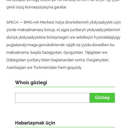
çenli ösüş Konsepsiýasyna garalar.
SPECA — BMG-niň Merkezi Aziýa döwletleriniň ykdysadyýeti üçin
ýörite maksatnamasy bolup, ol agza ýurtlaryň ykdysadyýetleriniň
dünýä ykdysadyýetine birleşmegini we sebitleýin hyzmatdaşlygy
pugtalandyrmaga gönükdirlendir. 1998-nji ýylda döredilen bu
maksatnama, başda Gazagystan, Gyrgyzstan, Täjigistan we
Özbegistan ýurtlary bilen başlanandan soňra, Owganystan,
Azerbaýjan we Türkmenistan hem goşuldy.
Whois gözlegi
Gözleg
Habarlaşmak üçin