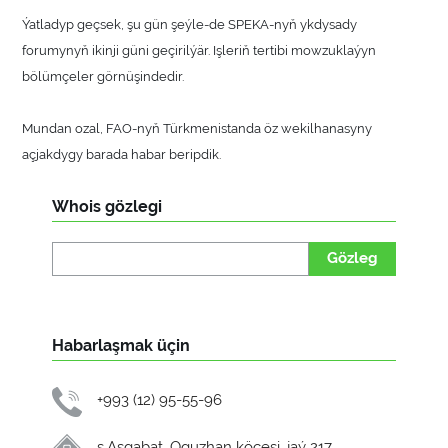
Ýatladyp geçsek, şu gün şeýle-de SPEKA-nyň ykdysady
forumynyň ikinji güni geçirilýär. Işleriň tertibi mowzuklaýyn
bölümçeler görnüşindedir.
Mundan ozal, FAO-nyň Türkmenistanda öz wekilhanasyny
açjakdygy barada habar beripdik.
Whois gözlegi
Gözleg
Habarlaşmak üçin
+993 (12) 95-55-96
ş.Aşgabat, Oguzhan köçesi, jaý 217.