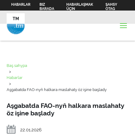
HABARLAR
BIZ
HABARLAŞMAK
ŞAHSY
BARADA
ÜÇIN
OTAG
TM
Baş sahypa
>
Habarlar
>
Aşgabatda FAO-nyň halkara maslahaty öz işine başlady
Aşgabatda FAO-nyň halkara maslahaty
öz işine başlady
22.01.2026