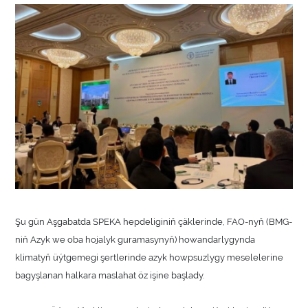
Şu gün Aşgabatda SPEKA hepdeliginiň çäklerinde, FAO-nyň (BMG-
niň Azyk we oba hojalyk guramasynyň) howandarlygynda
klimatyň üýtgemegi şertlerinde azyk howpsuzlygy meselelerine
bagyşlanan halkara maslahat öz işine başlady.