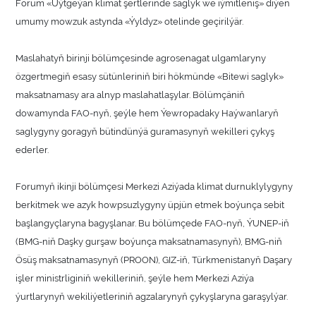
Forum «Üýtgeýän klimat şertlerinde saglyk we iýmitleniş» diýen
umumy mowzuk astynda «Ýyldyz» otelinde geçirilýär.
Maslahatyň birinji bölümçesinde agrosenagat ulgamlaryny
özgertmegiň esasy sütünleriniň biri hökmünde «Bitewi saglyk»
maksatnamasy ara alnyp maslahatlaşylar. Bölümçäniň
dowamynda FAO-nyň, şeýle hem Ýewropadaky Haýwanlaryň
saglygyny goragyň bütindünýä guramasynyň wekilleri çykyş
ederler.
Forumyň ikinji bölümçesi Merkezi Aziýada klimat durnuklylygyny
berkitmek we azyk howpsuzlygyny üpjün etmek boýunça sebit
başlangyçlaryna bagyşlanar. Bu bölümçede FAO-nyň, ÝUNEP-iň
(BMG-niň Daşky gurşaw boýunça maksatnamasynyň), BMG-niň
Ösüş maksatnamasynyň (PROON), GIZ-iň, Türkmenistanyň Daşary
işler ministrliginiň wekilleriniň, şeýle hem Merkezi Aziýa
ýurtlarynyň wekiliýetleriniň agzalarynyň çykyşlaryna garaşylýar.