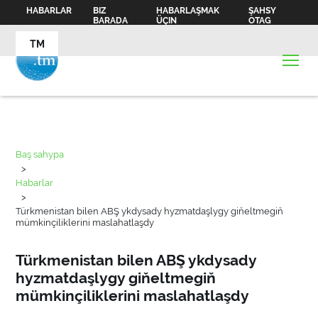
HABARLAR
BIZ
HABARLAŞMAK
ŞAHSY
BARADA
ÜÇIN
OTAG
TM
Baş sahypa
>
Habarlar
>
Türkmenistan bilen ABŞ ykdysady hyzmatdaşlygy giňeltmegiň
mümkinçiliklerini maslahatlaşdy
Türkmenistan bilen ABŞ ykdysady
hyzmatdaşlygy giňeltmegiň
mümkinçiliklerini maslahatlaşdy