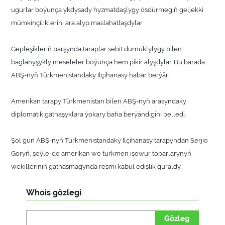
ugurlar boýunça ykdysady hyzmatdaşlygy ösdürmegiň geljekki
mümkinçiliklerini ara alyp maslahatlaşdylar.
Gepleşikleriň barşynda taraplar sebit durnuklylygy bilen
baglanyşykly meseleler boýunça hem pikir alyşdylar. Bu barada
ABŞ-nyň Türkmenistandaky Ilçihanasy habar berýär.
Amerikan tarapy Türkmenistan bilen ABŞ-nyň arasyndaky
diplomatik gatnaşyklara ýokary baha berýändigini belledi.
Şol gün ABŞ-nyň Türkmenistandaky Ilçihanasy tarapyndan Serjio
Goryň, şeýle-de amerikan we türkmen işewür toparlarynyň
wekilleriniň gatnaşmagynda resmi kabul edişlik guraldy.
Whois gözlegi
Gözleg