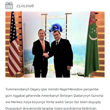
23.01.2026
Türkmenistanyň Daşary işler ministri Raşid Meredow penşenbe
güni Aşgabat şäherinde Amerikanyň Birleşen Ştatlarynyň Günorta
we Merkezi Aziýa boýunça Ýörite wekili Serjio Gor bilen duşuşdy.
Duşuşygyň dowamynda taraplar özara gyzyklanma bildirilýän