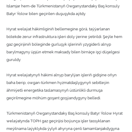
Islamjar hem-de Türkmenistanyň Owganystandaky Baş konsuly
Batyr Ýolow bilen geçirilen duşuşykda aýtdy.
Hyrat welaýat häkimliginiň bellemegine görä, taýýarlanan
bölekde zerur infrastruktura işleri doly ýerine ýetirildi. Şeýle hem
gaz geçirijiniň böleginde gurluşyk işleriniň yzygiderli alnyp
barylmagyny üpjün etmek maksady bilen birnäçe işçi düşelgesi
guruldy.
Hyrat welaýatynyň häkimi alnyp barylýan işleriň gidişine oňyn
baha berip, owgan-türkmen hyzmatdaşlygynyň sebitleýin
ähmiýetli energetika taslamasynyň üstünlikli durmuşa
geçirilmegine möhüm goşant goşýandygyny belledi.
Türkmenistanyň Owganystandaky Baş konsuly Batyr Ýolow Hyrat
welaýatynda TOPH gaz geçirijisi boýunça işler tassyklanan
meýilnama laýyklykda ýylyň ahyryna çenli tamamlanjakdygyna