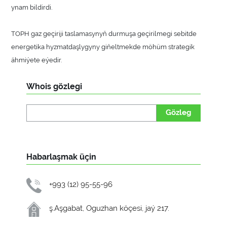
ynam bildirdi.
TOPH gaz geçiriji taslamasynyň durmuşa geçirilmegi sebitde
energetika hyzmatdaşlygyny giňeltmekde möhüm strategik
ähmiýete eýedir.
Whois gözlegi
Gözleg
Habarlaşmak üçin
+993 (12) 95-55-96
ş.Aşgabat, Oguzhan köçesi, jaý 217.