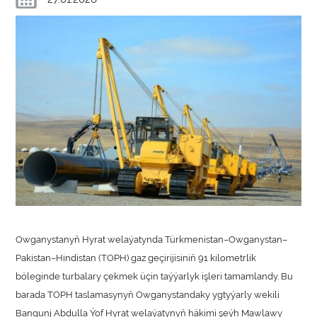
Owganystanyň Hyrat welaýatynda Türkmenistan–Owganystan–
Pakistan–Hindistan (TOPH) gaz geçirijisiniň 91 kilometrlik
böleginde turbalary çekmek üçin taýýarlyk işleri tamamlandy. Bu
barada TOPH taslamasynyň Owganystandaky ygtyýarly wekili
Bangunj Abdulla Ýof Hyrat welaýatynyň häkimi şeýh Mawlawy