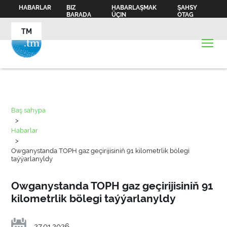
HABARLAR
BIZ
HABARLAŞMAK
ŞAHSY
BARADA
ÜÇIN
OTAG
TM
Baş sahypa
>
Habarlar
>
Owganystanda TOPH gaz geçirijisiniň 91 kilometrlik bölegi
taýýarlanyldy
Owganystanda TOPH gaz geçirijisiniň 91
kilometrlik bölegi taýýarlanyldy
27.01.2026