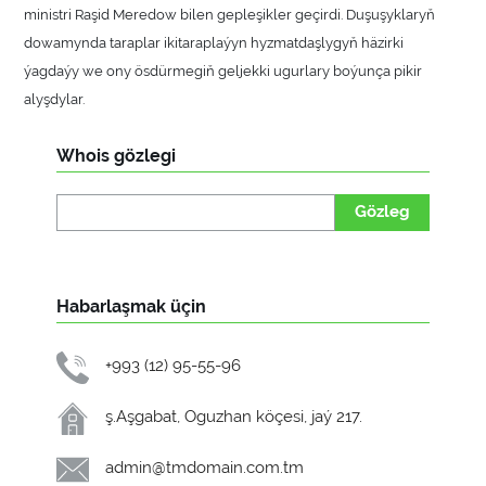
ministri Raşid Meredow bilen gepleşikler geçirdi. Duşuşyklaryň
dowamynda taraplar ikitaraplaýyn hyzmatdaşlygyň häzirki
ýagdaýy we ony ösdürmegiň geljekki ugurlary boýunça pikir
alyşdylar.
Whois gözlegi
Gözleg
Habarlaşmak üçin
+993 (12) 95-55-96
ş.Aşgabat, Oguzhan köçesi, jaý 217.
admin@tmdomain.com.tm