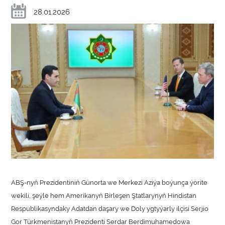
28.01.2026
ABŞ-nyň Prezidentiniň Günorta we Merkezi Aziýa boýunça ýörite
wekili, şeýle hem Amerikanyň Birleşen Ştatlarynyň Hindistan
Respublikasyndaky Adatdan daşary we Doly ygtyýarly ilçisi Serjio
Gor Türkmenistanyň Prezidenti Serdar Berdimuhamedowа