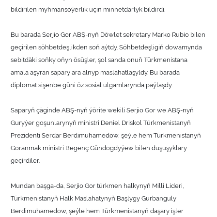
bildirilen myhmansöýerlik üçin minnetdarlyk bildirdi.
Bu barada Serjio Gor ABŞ-nyň Döwlet sekretary Marko Rubio bilen
geçirilen söhbetdeşlikden soň aýtdy. Söhbetdeşligiň dowamynda
sebitdäki soňky oňyn ösüşler, şol sanda onuň Türkmenistana
amala aşyran sapary ara alnyp maslahatlaşyldy. Bu barada
diplomat sişenbe güni öz sosial ulgamlarynda paýlaşdy.
Saparyň çäginde ABŞ-nyň ýörite wekili Serjio Gor we ABŞ-nyň
Guryýer goşunlarynyň ministri Deniel Driskol Türkmenistanyň
Prezidenti Serdar Berdimuhamedow, şeýle hem Türkmenistanyň
Goranmak ministri Begenç Gündogdyýew bilen duşuşyklary
geçirdiler.
Mundan başga-da, Serjio Gor türkmen halkynyň Milli Lideri,
Türkmenistanyň Halk Maslahatynyň Başlygy Gurbanguly
Berdimuhamedow, şeýle hem Türkmenistanyň daşary işler