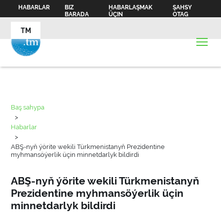
HABARLAR
BIZ
HABARLAŞMAK
ŞAHSY
BARADA
ÜÇIN
OTAG
TM
Baş sahypa
>
Habarlar
>
ABŞ-nyň ýörite wekili Türkmenistanyň Prezidentine
myhmansöýerlik üçin minnetdarlyk bildirdi
ABŞ-nyň ýörite wekili Türkmenistanyň
Prezidentine myhmansöýerlik üçin
minnetdarlyk bildirdi