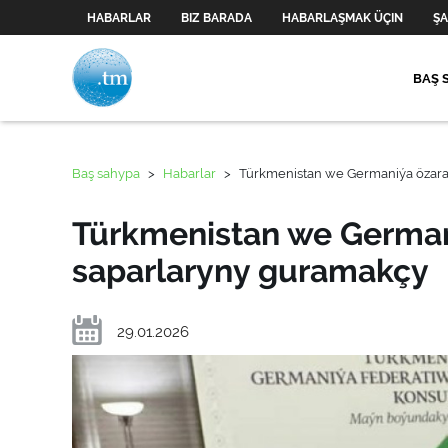
HABARLAR
BIZ BARADA
HABARLAŞMAK ÜÇIN
ŞA
BAŞ 
Baş sahypa
>
Habarlar
>
Türkmenistan we Germaniýa özara
Türkmenistan we Germani
saparlaryny guramakçy
29.01.2026