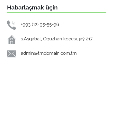
Habarlaşmak üçin
+993 (12) 95-55-96
ş.Aşgabat, Oguzhan köçesi, jaý 217.
admin@tmdomain.com.tm