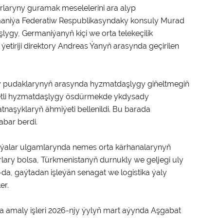
rlaryny guramak meselelerini ara alyp
maniýa Federatiw Respublikasyndaky konsuly Murad
gy, Germaniýanyň kiçi we orta telekeçilik
ýetiriji direktory Andreas Ýanyň arasynda geçirilen
 pudaklarynyň arasynda hyzmatdaşlygy giňeltmegiň
letli hyzmatdaşlygy ösdürmekde ykdysady
tnaşyklaryň ähmiýeti bellenildi. Bu barada
bar berdi.
iýalar ulgamlarynda nemes orta kärhanalarynyň
rlary bolsa, Türkmenistanyň durnukly we geljegi uly
, gaýtadan işleýän senagat we logistika ýaly
er.
 amaly işleri 2026-njy ýylyň mart aýynda Aşgabat