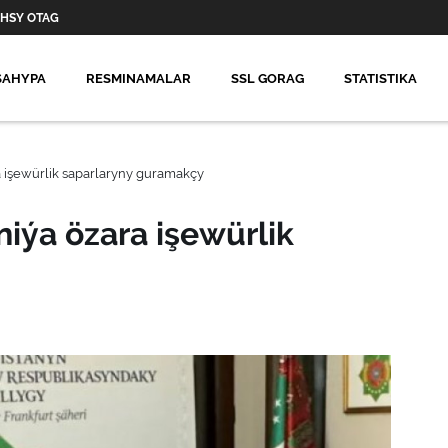
HSY OTAG
SAHYPA
RESMINAMALAR
SSL GORAG
STATISTIKA
 işewürlik saparlaryny guramakçy
ýa özara işewürlik