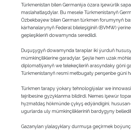
Türkmenistan bilen Germaniýa özara işewürlik sapa
maslahatlaşdylar. Bu mesele Türkmenistanyň Ger
Özbekbaýew bilen German türkmen forumynyň başly
kärhanalarynyň Federal bileleşiginiň (BVMW) ýerine 
gepleşikleriň dowamynda seredildi.
Duşuşygyň dowamynda taraplar iki ýurduň hususy
mümkinçiliklerine garadylar. Şeýle hem uzak möh
diplomatiýanyň we telekeçileriň arasyndaky göni ga
Türkmenistanyň resmi metbugaty penşenbe güni ha
Türkmen tarapy ýokary tehnologiýalar we innowas
tejribesine gyzyklanma bildirdi. Nemes işewür topa
hyzmatdaş hökmünde çykyş edýändigini, hususan-da
ugurlarda uly mümkinçilikleriniň bardygyny belledil
Gazanylan ylalaşyklary durmuşa geçirmek boýunça