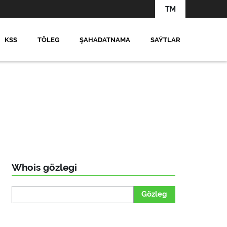
TM
KSS
TÖLEG
ŞAHADATNAMA
SAÝTLAR
Whois gözlegi
Gözleg