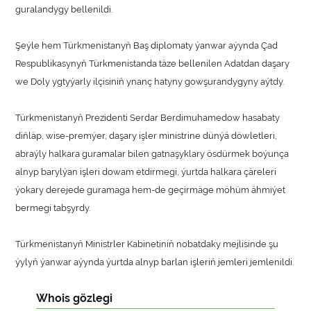
guralandygy bellenildi.
Şeýle hem Türkmenistanyň Baş diplomaty ýanwar aýynda Çad
Respublikasynyň Türkmenistanda täze bellenilen Adatdan daşary
we Doly ygtyýarly ilçisiniň ynanç hatyny gowşurandygyny aýtdy.
Türkmenistanyň Prezidenti Serdar Berdimuhamedow hasabaty
diňläp, wise-premýer, daşary işler ministrine dünýä döwletleri,
abraýly halkara guramalar bilen gatnaşyklary ösdürmek boýunça
alnyp barylýan işleri dowam etdirmegi, ýurtda halkara çäreleri
ýokary derejede guramaga hem-de geçirmäge möhüm ähmiýet
bermegi tabşyrdy.
Türkmenistanyň Ministrler Kabinetiniň nobatdaky mejlisinde şu
ýylyň ýanwar aýynda ýurtda alnyp barlan işleriň jemleri jemlenildi.
Whois gözlegi