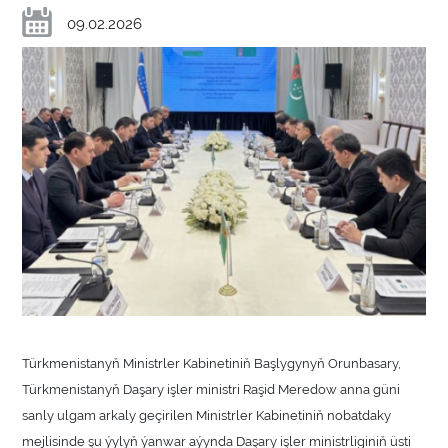
09.02.2026
Türkmenistanyň Ministrler Kabinetiniň Başlygynyň Orunbasary,
Türkmenistanyň Daşary işler ministri Raşid Meredow anna güni
sanly ulgam arkaly geçirilen Ministrler Kabinetiniň nobatdaky
mejlisinde şu ýylyň ýanwar aýynda Daşary işler ministrliginiň üsti