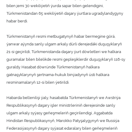
bilen jemi 30 wekiliýetiň ýurda sapar bilen gelendigini,
Türkmenistandan 65 wekiliýetiň daşary ýurtlara ugradylandygyny
habar berdi.
Türkmenistanyň resmi metbugatynyň habar bermegine görä,
ýanwar aýynda sanly ulgam arkaly dürli derejedäki duşuşyklaryň
21-si geçirildi, Türkmenistanda daşary ýurt döwletleri we halkara
guramalar bilen bilelikde resmi gepleşiklerdir duşuşyklaryň 116-sy
guraldy. Hasabat döwründe Türkmenistanyň halkara
gatnaşyklarynyň şertnama-hukuk binýadynyň üsti halkara
resminamalaryň 12-si bilen ýetirildi.
Habarda bellenilişi ýaly, hasabatda Türkmenistanyň we Awstriýa
Respublikasynyň daşary işler ministrleriniň derejesinde sanly
ulgam arkaly syýasy geňeşmeleriň geçirilendigi, Aşgabatda
Hindistan Respublikasynyň, Marokko Patyşalygynyň we Russiýa
Federasiýasynyň daşary syýasat edaralary bilen geňeşmeleriň