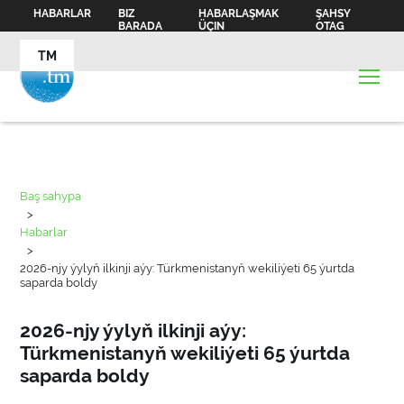
HABARLAR
BIZ
HABARLAŞMAK
ŞAHSY
BARADA
ÜÇIN
OTAG
TM
Baş sahypa
>
Habarlar
>
2026-njy ýylyň ilkinji aýy: Türkmenistanyň wekiliýeti 65 ýurtda
saparda boldy
2026-njy ýylyň ilkinji aýy:
Türkmenistanyň wekiliýeti 65 ýurtda
saparda boldy