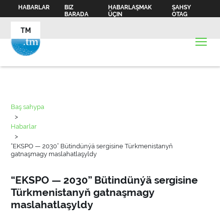
HABARLAR
BIZ
HABARLAŞMAK
ŞAHSY
BARADA
ÜÇIN
OTAG
TM
Baş sahypa
>
Habarlar
>
“EKSPO — 2030” Bütindünýä sergisine Türkmenistanyň
gatnaşmagy maslahatlaşyldy
“EKSPO — 2030” Bütindünýä sergisine
Türkmenistanyň gatnaşmagy
maslahatlaşyldy