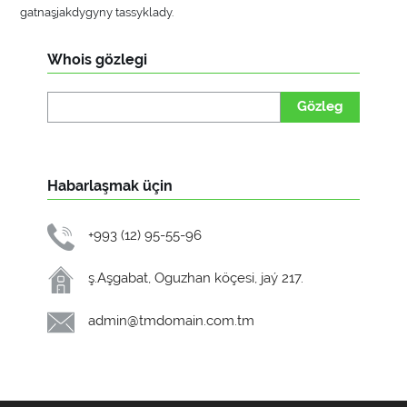
gatnaşjakdygyny tassyklady.
Whois gözlegi
Gözleg
Habarlaşmak üçin
+993 (12) 95-55-96
ş.Aşgabat, Oguzhan köçesi, jaý 217.
admin@tmdomain.com.tm