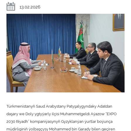
13.02.2026
Türkmenistanyň Saud Arabystany Patyşalygyndaky Adatdan
daşary we Doly ygtyýarly ilçisi Muhammetgeldi Aýazow “EXPO
2030 Riyadh” kompaniýasynyň Gyzyklanýan ýurtlar boýunça
müdirliginiň ýolbaşçysy Mohammed bin Garady bilen geçiren