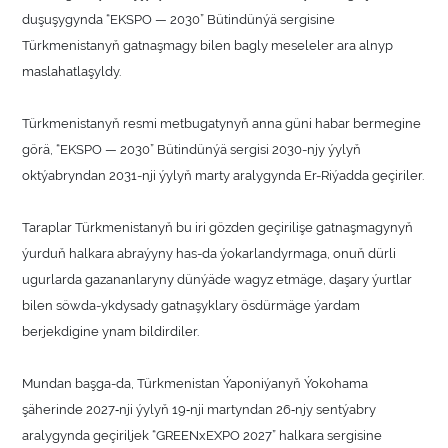
duşuşygynda “EKSPO — 2030” Bütindünýä sergisine
Türkmenistanyň gatnaşmagy bilen bagly meseleler ara alnyp
maslahatlaşyldy.
Türkmenistanyň resmi metbugatynyň anna güni habar bermegine
görä, “EKSPO — 2030” Bütindünýä sergisi 2030-njy ýylyň
oktýabryndan 2031-nji ýylyň marty aralygynda Er-Riýadda geçiriler.
Taraplar Türkmenistanyň bu iri gözden geçirilişe gatnaşmagynyň
ýurduň halkara abraýyny has-da ýokarlandyrmaga, onuň dürli
ugurlarda gazananlaryny dünýäde wagyz etmäge, daşary ýurtlar
bilen söwda-ykdysady gatnaşyklary ösdürmäge ýardam
berjekdigine ynam bildirdiler.
Mundan başga-da, Türkmenistan Ýaponiýanyň Ýokohama
şäherinde 2027‑nji ýylyň 19‑nji martyndan 26‑njy sentýabry
aralygynda geçiriljek “GREENxEXPO 2027” halkara sergisine