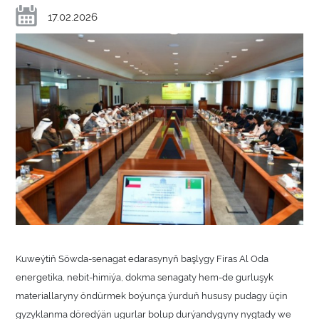
17.02.2026
Kuweýtiň Söwda-senagat edarasynyň başlygy Firas Al Oda
energetika, nebit-himiýa, dokma senagaty hem-de gurluşyk
materiallaryny öndürmek boýunça ýurduň hususy pudagy üçin
gyzyklanma döredýän ugurlar bolup durýandygyny nygtady we