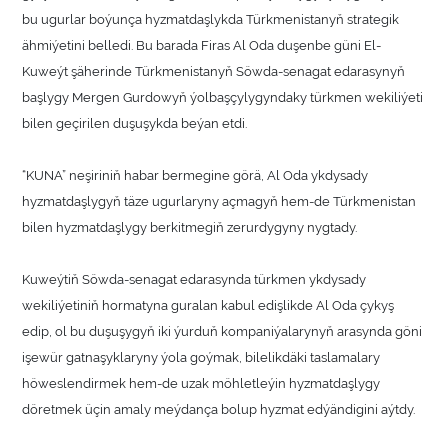
bu ugurlar boýunça hyzmatdaşlykda Türkmenistanyň strategik
ähmiýetini belledi. Bu barada Firas Al Oda duşenbe güni El-
Kuweýt şäherinde Türkmenistanyň Söwda-senagat edarasynyň
başlygy Mergen Gurdowyň ýolbaşçylygyndaky türkmen wekiliýeti
bilen geçirilen duşuşykda beýan etdi.
“KUNA” neşiriniň habar bermegine görä, Al Oda ykdysady
hyzmatdaşlygyň täze ugurlaryny açmagyň hem-de Türkmenistan
bilen hyzmatdaşlygy berkitmegiň zerurdygyny nygtady.
Kuweýtiň Söwda-senagat edarasynda türkmen ykdysady
wekiliýetiniň hormatyna guralan kabul edişlikde Al Oda çykyş
edip, ol bu duşuşygyň iki ýurduň kompaniýalarynyň arasynda göni
işewür gatnaşyklaryny ýola goýmak, bilelikdäki taslamalary
höweslendirmek hem-de uzak möhletleýin hyzmatdaşlygy
döretmek üçin amaly meýdança bolup hyzmat edýändigini aýtdy.