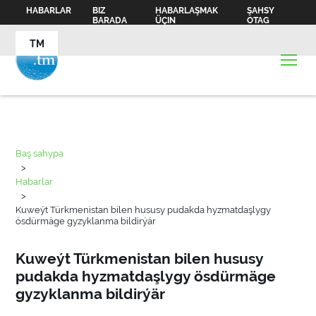
HABARLAR
BIZ
HABARLAŞMAK
ŞAHSY
BARADA
ÜÇIN
OTAG
TM
Baş sahypa
>
Habarlar
>
Kuweýt Türkmenistan bilen hususy pudakda hyzmatdaşlygy
ösdürmäge gyzyklanma bildirýär
Kuweýt Türkmenistan bilen hususy
pudakda hyzmatdaşlygy ösdürmäge
gyzyklanma bildirýär