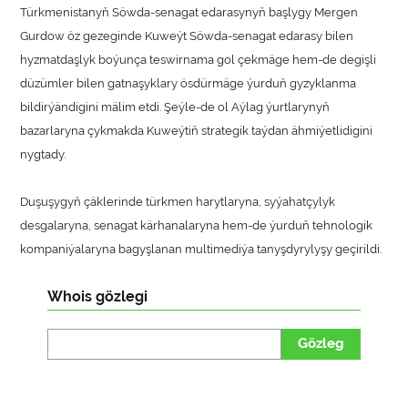
Türkmenistanyň Söwda-senagat edarasynyň başlygy Mergen
Gurdow öz gezeginde Kuweýt Söwda-senagat edarasy bilen
hyzmatdaşlyk boýunça teswirnama gol çekmäge hem-de degişli
düzümler bilen gatnaşyklary ösdürmäge ýurduň gyzyklanma
bildirýändigini mälim etdi. Şeýle-de ol Aýlag ýurtlarynyň
bazarlaryna çykmakda Kuweýtiň strategik taýdan ähmiýetlidigini
nygtady.
Duşuşygyň çäklerinde türkmen harytlaryna, syýahatçylyk
desgalaryna, senagat kärhanalaryna hem-de ýurduň tehnologik
kompaniýalaryna bagyşlanan multimediýa tanyşdyrylyşy geçirildi.
Whois gözlegi
Gözleg