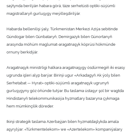
saýtynda berilýän habara görä, täze serhetüsti optiki-süýümli
magistrallaryň gurluşygy meýilleşdirilýär.
Habarda bellenilişi ýaly, Türkmenistan Merkezi Aziýa sebitinde
Gündogar bilen Günbataryň, Demirgazyk bilen Günortanyň
arasynda möhüm maglumat-aragatnaşyk köprüsi hökmünde
ornuny berkidýär.
Aragatnaşyk ministrligi halkara aragatnaşygy ösdürmegiň iki esasy
ugrunda işleri alyp barýar. Birinji ugur «Arkadagyň Ak ýoly bilen
Serhetabat — Hyrat» optiki-süýümli aragatnaşyk ugrunyň
gurluşygyny göz öňünde tutýar. Bu taslama üstaşyr şol bir wagtda
Hindistanyň telekommunikasiýa hyzmatlary bazaryna çykmaga
hem mümkinçilik döreder.
Ikinji strategik taslama Azerbaýjan bilen hyzmatdaşlykda amala
aşyrylýar: «Türkmentelekom» we «Azertelekom» kompaniýalary