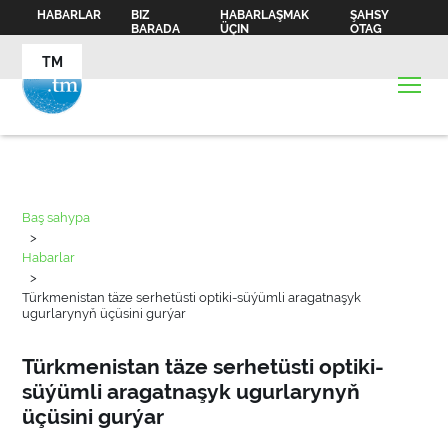
HABARLAR
BIZ
HABARLAŞMAK
ŞAHSY
BARADA
ÜÇIN
OTAG
TM
Baş sahypa
>
Habarlar
>
Türkmenistan täze serhetüsti optiki-süýümli aragatnaşyk
ugurlarynyň üçüsini gurýar
Türkmenistan täze serhetüsti optiki-
süýümli aragatnaşyk ugurlarynyň
üçüsini gurýar