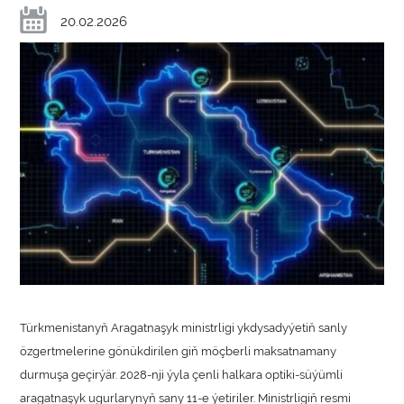
20.02.2026
Türkmenistanyň Aragatnaşyk ministrligi ykdysadyýetiň sanly
özgertmelerine gönükdirilen giň möçberli maksatnamany
durmuşa geçirýär. 2028-nji ýyla çenli halkara optiki-süýümli
aragatnaşyk ugurlarynyň sany 11-e ýetiriler. Ministrligiň resmi