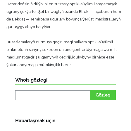
Hazar deňziniň düýbi bilen suwasty optiki-süýümli aragatnaşyk
ugruny çekýärler. Şol bir wagtyň özünde Etrek — Inçeburun hem-
de Bekdaş — Temirbaba ugurlary boýunça ýerüsti magistrallaryň
gurluşygy alnyp barylýar.
Bu taslamalaryň durmuşa geçirilmegi halkara optiki-süýümli
birikmeleriň sanyny sekizden on bire çenli artdyrmaga we milli
maglumat geçiriş ulgamynyň geçirijilik ukybyny birnäçe esse
ýokarlandyrmaga mümkinçilik berer.
Whois gözlegi
Gözleg
Habarlaşmak üçin