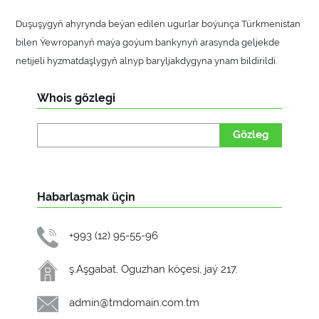
Duşuşygyň ahyrynda beýan edilen ugurlar boýunça Türkmenistan
bilen Ýewropanyň maýa goýum bankynyň arasynda geljekde
netijeli hyzmatdaşlygyň alnyp baryljakdygyna ynam bildirildi.
Whois gözlegi
Gözleg
Habarlaşmak üçin
+993 (12) 95-55-96
ş.Aşgabat, Oguzhan köçesi, jaý 217.
admin@tmdomain.com.tm