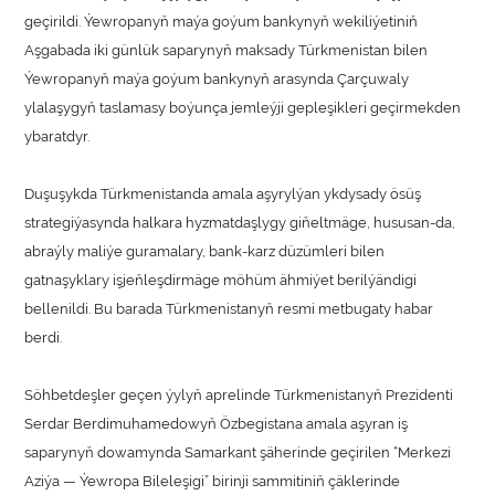
geçirildi. Ýewropanyň maýa goýum bankynyň wekiliýetiniň
Aşgabada iki günlük saparynyň maksady Türkmenistan bilen
Ýewropanyň maýa goýum bankynyň arasynda Çarçuwaly
ylalaşygyň taslamasy boýunça jemleýji gepleşikleri geçirmekden
ybaratdyr.
Duşuşykda Türkmenistanda amala aşyrylýan ykdysady ösüş
strategiýasynda halkara hyzmatdaşlygy giňeltmäge, hususan-da,
abraýly maliýe guramalary, bank-karz düzümleri bilen
gatnaşyklary işjeňleşdirmäge möhüm ähmiýet berilýändigi
bellenildi. Bu barada Türkmenistanyň resmi metbugaty habar
berdi.
Söhbetdeşler geçen ýylyň aprelinde Türkmenistanyň Prezidenti
Serdar Berdimuhamedowyň Özbegistana amala aşyran iş
saparynyň dowamynda Samarkant şäherinde geçirilen “Merkezi
Aziýa — Ýewropa Bileleşigi” birinji sammitiniň çäklerinde