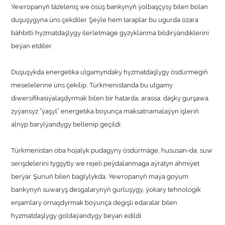
Ýewropanyň täzeleniş we ösüş bankynyň ýolbaşçysy bilen bolan
duşuşygyna üns çekdiler. Şeýle hem taraplar bu ugurda özara
bähbitli hyzmatdaşlygy ilerletmäge gyzyklanma bildirýändiklerini
beýan etdiler.
Duşuşykda energetika ulgamyndaky hyzmatdaşlygy ösdürmegiň
meselelerine üns çekilip, Türkmenistanda bu ulgamy
diwersifikasiýalaşdyrmak bilen bir hatarda, arassa, daşky gurşawa
zyýansyz “ýaşyl” energetika boýunça maksatnamalaýyn işleriň
alnyp barylýandygy bellenip geçildi.
Türkmenistan oba hojalyk pudagyny ösdürmäge, hususan-da, suw
serişdelerini tygşytly we rejeli peýdalanmaga aýratyn ähmiýet
berýär. Şunuň bilen baglylykda, Ýewropanyň maýa goýum
bankynyň suwaryş desgalarynyň gurluşygy, ýokary tehnologik
enjamlary ornaşdyrmak boýunça degişli edaralar bilen
hyzmatdaşlygy goldaýandygy beýan edildi.