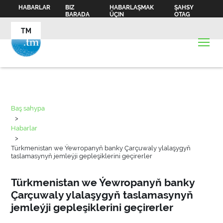
HABARLAR
BIZ
HABARLAŞMAK
ŞAHSY
BARADA
ÜÇIN
OTAG
TM
Baş sahypa
>
Habarlar
>
Türkmenistan we Ýewropanyň banky Çarçuwaly ylalaşygyň
taslamasynyň jemleýji gepleşiklerini geçirerler
Türkmenistan we Ýewropanyň banky
Çarçuwaly ylalaşygyň taslamasynyň
jemleýji gepleşiklerini geçirerler