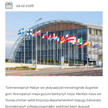
24.02.2026
Türkmenistanyň Maliýe we ykdysadyýet ministrliginde duşenbe
güni Ýewropanyň maýa goýum bankynyň Aziýa, Merkezi Aziýa we
Ýuwaş umman sebiti boýunça departamentiniň başlygy Edwardas
Bumsteinasyň ýolbaşçylygyndaky wekiliýet bilen duşuşyk