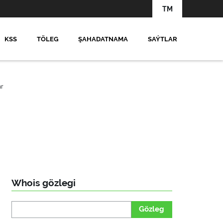
TM
KSS
TÖLEG
ŞAHADATNAMA
SAÝTLAR
är
Whois gözlegi
Gözleg