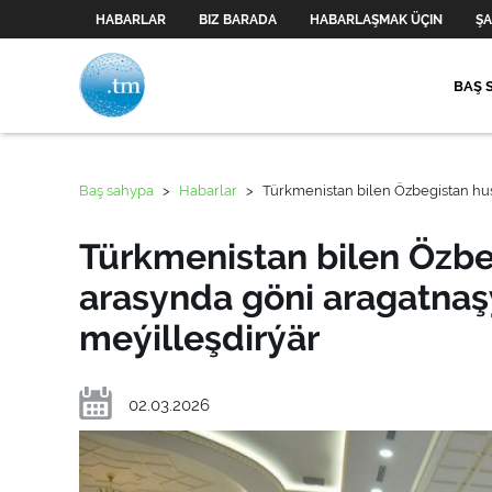
HABARLAR
BIZ BARADA
HABARLAŞMAK ÜÇIN
ŞA
BAŞ 
Baş sahypa
>
Habarlar
>
Türkmenistan bilen Özbegistan hus
Türkmenistan bilen Özb
arasynda göni aragatnaş
meýilleşdirýär
02.03.2026