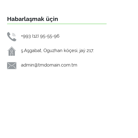
Habarlaşmak üçin
+993 (12) 95-55-96
ş.Aşgabat, Oguzhan köçesi, jaý 217.
admin@tmdomain.com.tm