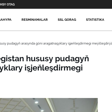
HSY OTAG
SAHYPA
RESMINAMALAR
SSL GORAG
STATISTIKA
usy pudagyň arasynda göni aragatnaşyklary işjeňleşdirmegi meýilleşdirý
egistan hususy pudagyň
yklary işjeňleşdirmegi