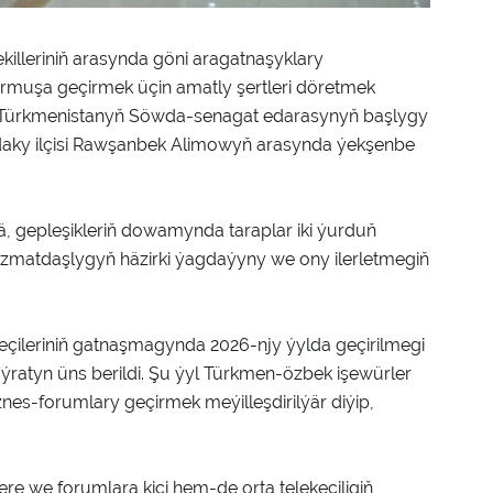
illeriniň arasynda göni aragatnaşyklary
urmuşa geçirmek üçin amatly şertleri döretmek
lä Türkmenistanyň Söwda-senagat edarasynyň başlygy
aky ilçisi Rawşanbek Alimowyň arasynda ýekşenbe
ä, gepleşikleriň dowamynda taraplar iki ýurduň
matdaşlygyň häzirki ýagdaýyny we ony ilerletmegiň
.
çileriniň gatnaşmagynda 2026-njy ýylda geçirilmegi
aýratyn üns berildi. Şu ýyl Türkmen-özbek işewürler
iznes-forumlary geçirmek meýilleşdirilýär diýip,
ere we forumlara kiçi hem-de orta telekeçiligiň