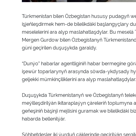
Türkmenistan bilen Özbegistan hususy pudagyň wek
işjeňleşdirmek hem-de bilelikdäki başlangyçlary d
meselelerini ara alyp maslahatlaşdylar. Bu mese
Mergen Gurdow bilen Özbegistanyň Türkmenistand
güni geçirilen duşuşykda garaldy.
“Dunýo” habarlar agentliginiň habar bermegine gör
işewür toparlarynyň arasynda söwda-ykdysady hyz
geljekki mümkinçiliklerini ara alyp maslahatlaşdylar
Duşuşykda Türkmenistanyň we Özbegistanyň teleke
meýilleşdirilýän ikitaraplaýyn çäreleriň toplumyna 
geňeşiniň bäşinji mejlisini guramak we bilelikdäki b
habarda bellenilýär.
Söhbetdeşler iki ýurduň çäklerinde geçirilýän sergil