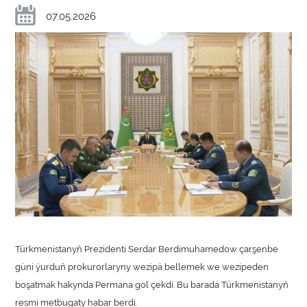
07.05.2026
Türkmenistanyň Prezidenti Serdar Berdimuhamedow çarşenbe
güni ýurduň prokurorlaryny wezipä bellemek we wezipeden
boşatmak hakynda Permana gol çekdi. Bu barada Türkmenistanyň
resmi metbugaty habar berdi.