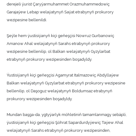
derejeli ýurist Çaryýarmuhammet Orazmuhammedowiç
Garajaýew Lebap welaýatynyň Saýat etrabynyň prokurory
wezipesine bellenildi.
Şeýle hem ýustisiýanyň kiçi geňeşçisi Nowruz Gurbanowiç
Amanow Ahal welaýatynyň Sarahs etrabynyň prokurory
wezipesine bellenilip, ol Balkan welaýatynyň Gyzylarbat
etrabynyň prokurory wezipesinden boşadyldy.
Ýustisiýanyň kiçi geňeşçisi Agamyrat Italmazowiç Abdyllaýew
Balkan welaýatynyň Gyzylarbat etrabynyň prokurory wezipesine
bellenilip, ol Daşoguz welaýatynyň Boldumsaz etrabynyň
prokurory wezipesinden boşadyldy.
Mundan başga-da, ygtyýarlyk möhletiniň tamamlanmagy sebäpli,
ýustisiýanyň kiçi geňeşçisi Şöhrat Sapardurdyýewiç Taýew Ahal
welaýatynyň Sarahs etrabynyň prokurory wezipesinden,