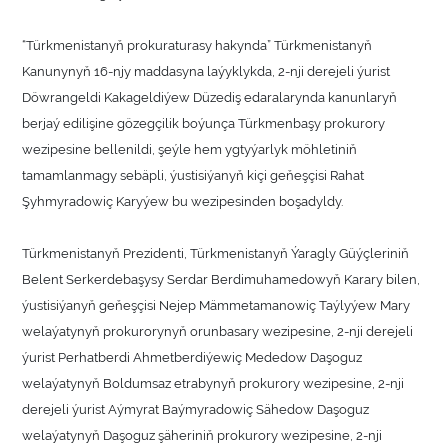
“Türkmenistanyň prokuraturasy hakynda” Türkmenistanyň
Kanunynyň 16-njy maddasyna laýyklykda, 2-nji derejeli ýurist
Döwrangeldi Kakageldiýew Düzediş edaralarynda kanunlaryň
berjaý edilişine gözegçilik boýunça Türkmenbaşy prokurory
wezipesine bellenildi, şeýle hem ygtyýarlyk möhletiniň
tamamlanmagy sebäpli, ýustisiýanyň kiçi geňeşçisi Rahat
Şyhmyradowiç Karyýew bu wezipesinden boşadyldy.
Türkmenistanyň Prezidenti, Türkmenistanyň Ýaragly Güýçleriniň
Belent Serkerdebaşysy Serdar Berdimuhamedowyň Karary bilen,
ýustisiýanyň geňeşçisi Nejep Mämmetamanowiç Taýlyýew Mary
welaýatynyň prokurorynyň orunbasary wezipesine, 2-nji derejeli
ýurist Perhatberdi Ahmetberdiýewiç Mededow Daşoguz
welaýatynyň Boldumsaz etrabynyň prokurory wezipesine, 2-nji
derejeli ýurist Aýmyrat Baýmyradowiç Sähedow Daşoguz
welaýatynyň Daşoguz şäheriniň prokurory wezipesine, 2-nji