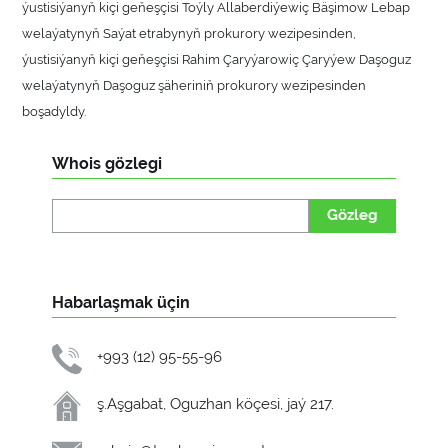
ýustisiýanyň kiçi geňeşçisi Toýly Allaberdiýewiç Bäşimow Lebap
welaýatynyň Saýat etrabynyň prokurory wezipesinden,
ýustisiýanyň kiçi geňeşçisi Rahim Çaryýarowiç Çaryýew Daşoguz
welaýatynyň Daşoguz şäheriniň prokurory wezipesinden
boşadyldy.
Whois gözlegi
Gözleg
Habarlaşmak üçin
+993 (12) 95-55-96
ş.Aşgabat, Oguzhan köçesi, jaý 217.