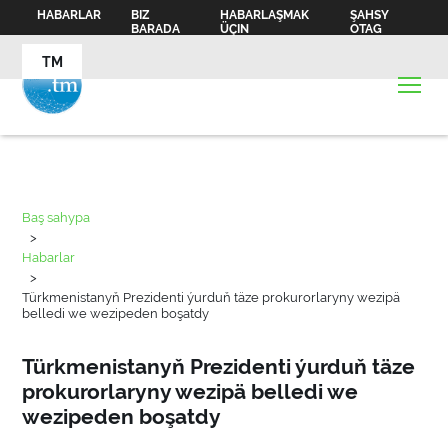
HABARLAR
BIZ
HABARLAŞMAK
ŞAHSY
BARADA
ÜÇIN
OTAG
TM
Baş sahypa
>
Habarlar
>
Türkmenistanyň Prezidenti ýurduň täze prokurorlaryny wezipä
belledi we wezipeden boşatdy
Türkmenistanyň Prezidenti ýurduň täze
prokurorlaryny wezipä belledi we
wezipeden boşatdy