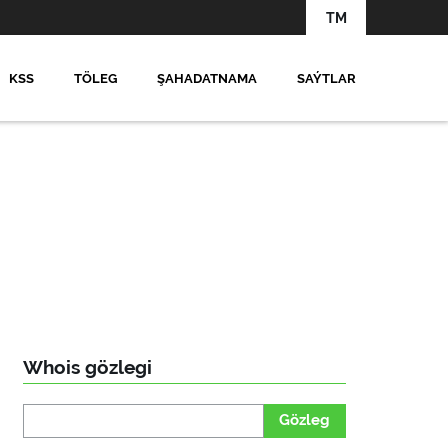
TM
KSS
TÖLEG
ŞAHADATNAMA
SAÝTLAR
Whois gözlegi
Gözleg