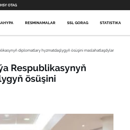
HSY OTAG
SAHYPA
RESMINAMALAR
SSL GORAG
STATISTIKA
likasynyň diplomatlary hyzmatdaşlygyň ösüşini maslahatlaşdylar
eýa Respublikasynyň
ygyň ösüşini