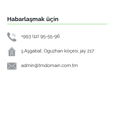
Habarlaşmak üçin
+993 (12) 95-55-96
ş.Aşgabat, Oguzhan köçesi, jaý 217.
admin@tmdomain.com.tm