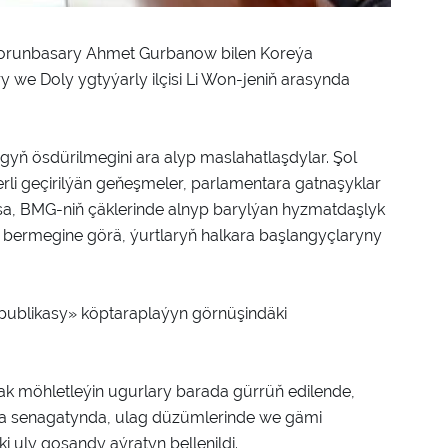
ň orunbasary Ahmet Gurbanow bilen Koreýa
we Doly ygtyýarly ilçisi Li Won-jeniň arasynda
yň ösdürilmegini ara alyp maslahatlaşdylar. Şol
derli geçirilýän geňeşmeler, parlamentara gatnaşyklar
lsa, BMG-niň çäklerinde alnyp barylýan hyzmatdaşlyk
r bermegine görä, ýurtlaryň halkara başlangyçlaryny
ublikasy» köptaraplaýyn görnüşindäki
 möhletleýin ugurlary barada gürrüň edilende,
a senagatynda, ulag düzümlerinde we gämi
 uly goşandy aýratyn bellenildi.