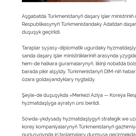
Aşgabatda Türkmenistanyň daşary işler ministrini
Respublikasynyň Türkmenistandaky Adatdan daşary 
duşuşyk geçirildi.
Taraplar syýasy-diplomatik ugurdaky hyzmatdaşlyg
sanda daşary işler ministrlikleriniň arasynda yzygi
hem-de halkara guramalarynyň, ilkinji nobatda bo
barada pikir alşyldy. Türkmenistanyň DIM-niň haba
özara goldaýandyklary nygtaldy.
Şeýle-de duşuşykda «Merkezi Aziýa — Koreýa Resp
hyzmatdaşlyga aýratyn üns berildi.
Söwda-ykdysady hyzmatdaşlygyň strategik we uzak
koreý kompaniýalarynyň Türkmenistanyň gazhimiý
gurluşygynda iri taslamalary durmuşa geçirmekdäki