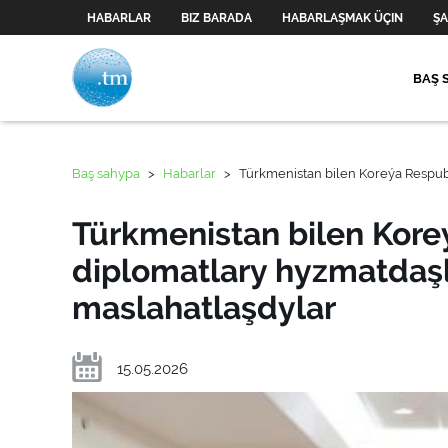
HABARLAR
BIZ BARADA
HABARLAŞMAK ÜÇIN
ŞA
BAŞ 
Baş sahypa
>
Habarlar
>
Türkmenistan bilen Koreýa Respub
Türkmenistan bilen Kor
diplomatlary hyzmatdaşl
maslahatlaşdylar
15.05.2026