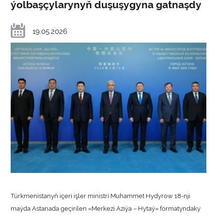
ýolbaşçylarynyň duşuşygyna gatnaşdy
19.05.2026
Türkmenistanyň içeri işler ministri Muhammet Hydyrow 18-nji
maýda Astanada geçirilen «Merkezi Aziýa – Hytaý» formatyndaky