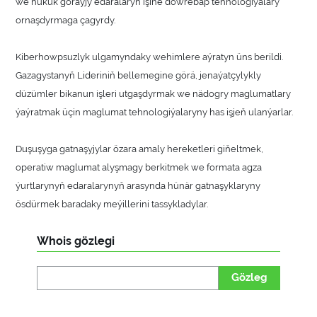
we hukuk goraýjy edaralaryň işine döwrebap tehnologiýalary
ornaşdyrmaga çagyrdy.
Kiberhowpsuzlyk ulgamyndaky wehimlere aýratyn üns berildi.
Gazagystanyň Lideriniň bellemegine görä, jenaýatçylykly
düzümler bikanun işleri utgaşdyrmak we nädogry maglumatlary
ýaýratmak üçin maglumat tehnologiýalaryny has işjeň ulanýarlar.
Duşuşyga gatnaşyjylar özara amaly hereketleri giňeltmek,
operatiw maglumat alyşmagy berkitmek we formata agza
ýurtlarynyň edaralarynyň arasynda hünär gatnaşyklaryny
ösdürmek baradaky meýillerini tassykladylar.
Whois gözlegi
Gözleg