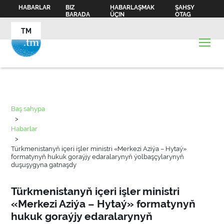
HABARLAR
BIZ
HABARLAŞMAK
ŞAHSY
BARADA
ÜÇIN
OTAG
TM
Baş sahypa
>
Habarlar
>
Türkmenistanyň içeri işler ministri «Merkezi Aziýa – Hytaý»
formatynyň hukuk goraýjy edaralarynyň ýolbaşçylarynyň
duşuşygyna gatnaşdy
Türkmenistanyň içeri işler ministri
«Merkezi Aziýa – Hytaý» formatynyň
hukuk goraýjy edaralarynyň