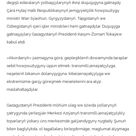
degişli edaralaryň ýolbaşçylarynyň ikinji duşuşygyna gatnaşdy.
Çärä Hytaý Halk Respublikasynyň jemgyýetçilik howpsuzlygy
ministri Wan Sýaohun, Gyrgyzystanyň, Täjigistanyň we
Özbegistanyň içeri işler ministrleri hem gatnaşdylar. Duşuşyga
gatnaşyjylary Gazagystanyň Prezidenti Kasym-Žomart Tokaýew
kabul etdi.
«Akordanyň» ýazmagyna görä, gepleşikleriň dowamynda taraplar
sebit howpsuzlygyny üpjün etmek, transmilli jenaýatçylyga,
neşeleriň bikanun dolanyşygyna, kiberjenaýatçylyga we
ekstremizme garşy göreşmek meselelerini ara alyp
maslahatlaşdylar.
Gazagystanyň Prezidenti möhüm ulag we söwda ýollarynyň
çatrygynda ýerleşýän Merkezi Aziýanyň transmilli jenaýatçylykly
toparlaryň ýokary üns merkezinde galýandygyny nygtady. Şunuň
bilen baglylykda, ol tagallalary birleşdirmäge, maglumat alyşmaga