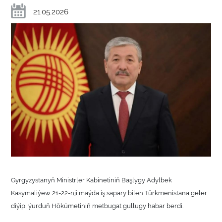
21.05.2026
Gyrgyzystanyň Ministrler Kabinetiniň Başlygy Adylbek
Kasymaliýew 21-22-nji maýda iş sapary bilen Türkmenistana geler
diýip, ýurduň Hökümetiniň metbugat gullugy habar berdi.