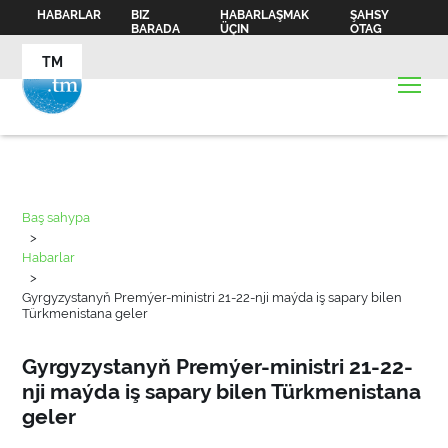
HABARLAR
BIZ
HABARLAŞMAK
ŞAHSY
BARADA
ÜÇIN
OTAG
TM
Baş sahypa
>
Habarlar
>
Gyrgyzystanyň Premýer-ministri 21-22-nji maýda iş sapary bilen
Türkmenistana geler
Gyrgyzystanyň Premýer-ministri 21-22-
nji maýda iş sapary bilen Türkmenistana
geler