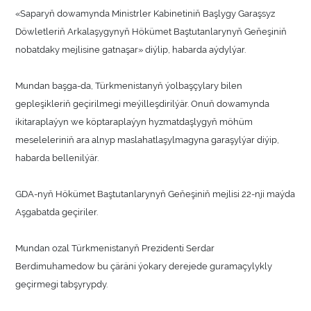
«Saparyň dowamynda Ministrler Kabinetiniň Başlygy Garaşsyz
Döwletleriň Arkalaşygynyň Hökümet Baştutanlarynyň Geňeşiniň
nobatdaky mejlisine gatnaşar» diýlip, habarda aýdylýar.
Mundan başga-da, Türkmenistanyň ýolbaşçylary bilen
gepleşikleriň geçirilmegi meýilleşdirilýär. Onuň dowamynda
ikitaraplaýyn we köptaraplaýyn hyzmatdaşlygyň möhüm
meseleleriniň ara alnyp maslahatlaşylmagyna garaşylýar diýip,
habarda bellenilýär.
GDA-nyň Hökümet Baştutanlarynyň Geňeşiniň mejlisi 22-nji maýda
Aşgabatda geçiriler.
Mundan ozal Türkmenistanyň Prezidenti Serdar
Berdimuhamedow bu çäräni ýokary derejede guramaçylykly
geçirmegi tabşyrypdy.