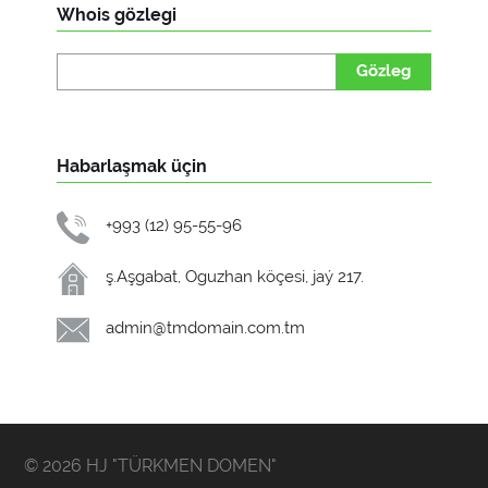
Whois gözlegi
Gözleg
Habarlaşmak üçin
+993 (12) 95-55-96
ş.Aşgabat, Oguzhan köçesi, jaý 217.
admin@tmdomain.com.tm
© 2026 HJ "TÜRKMEN DOMEN"