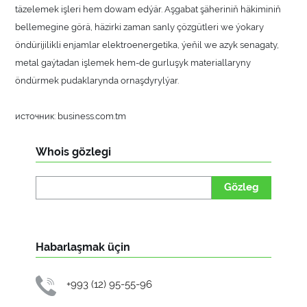
täzelemek işleri hem dowam edýär. Aşgabat şäheriniň häkiminiň
bellemegine görä, häzirki zaman sanly çözgütleri we ýokary
öndürijilikli enjamlar elektroenergetika, ýeňil we azyk senagaty,
metal gaýtadan işlemek hem-de gurluşyk materiallaryny
öndürmek pudaklarynda ornaşdyrylýar.
источник: business.com.tm
Whois gözlegi
Gözleg
Habarlaşmak üçin
+993 (12) 95-55-96