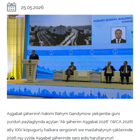
25.05.2026
Aşgabat şäheriniň häkimi Rahym Gandymow ýekşenbe güni
ýurduň paýtagtynda açylan “Ak şäherim Aşgabat 2026” (WCA 2026)
atly XXV köpugurly halkara sergisiniň we maslahatynyň çäklerinde
2026-njy ýylda Aşgabat şäherinde sarp ediş harytlarynyň