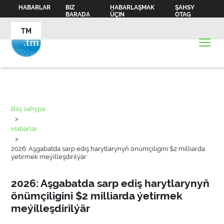
HABARLAR
BIZ
HABARLAŞMAK
ŞAHSY
BARADA
ÜÇIN
OTAG
TM
Baş sahypa
>
Habarlar
>
2026: Aşgabatda sarp ediş harytlarynyň önümçiligini $2 milliarda
ýetirmek meýilleşdirilýär
2026: Aşgabatda sarp ediş harytlarynyň
önümçiligini $2 milliarda ýetirmek
meýilleşdirilýär