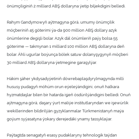
önümçiliginiň 2 milliard ABŞ dollaryna ýetip biljekdigini belledi.
Rahym Gandymowyň aýtmagyna görä, umumy önümçilik
möçberiniň 45 göterimi ýa-da 900 million ABŞ dollary azyk
önümlerine degişli bolar. Azyk däl önümleriň paýy bolsa 55
göterime — takmynan 1 milliard 100 million ABŞ dollaryna deň
bolar. Ähli ugurlar boýunça bölek satuw dolanyşygynyň möçberi
30 milliard ABŞ dollaryna ýetmegine garaşylýar.
Häkim şäher ykdysadyýetiniň döwrebaplaşdyrylmagynda milli
hususy pudagyň möhüm orun eýeleýändigini, onuň halkara
hyzmatdaşlar bilen bir hatarda işjeň ösdürilýändigini belledi. Onuň
aýtmagyna görä, daşary ýurt maliýe institutlaryndan we işewürlik
wekillerinden bildirilýän gyzyklanmalar Türkmenistanyň maýa
goýum syýasatyna ýokary derejedäki ynamy tassyklaýar.
Paýtagtda senagatyň esasy pudaklaryny tehnologik taýdan