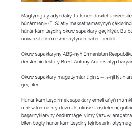
Magtymguly adyndaky Türkmen döwlet uniwersitetind
hünärmeni» (ELS) atly maksatnamasynyň çäklerind
hünär kämilleşdiriş okuw sapaklary geçirilýär. 
uniwersitetiniň resmi saýtynda habar berildi.
Okuw sapaklaryny ABŞ-nyň Ermenistan Respublikasyn
dersleriniň lektory Brent Antony Andres alyp barýar
Okuw sapaklary mugallymlar üçin 1 — 5-nji iýun ara
geçiriler.
Hünär kämilleşdirmek sapaklary emeli aňyň mümkinçil
maksatnamalary düzmek, okuw serişdelerini, goll
başarnyklaryny ösdürmäge, ylmy ýazuw, aragatnaş
bilen bagly hünär kämilleşdiriş tejribelerini alyşm