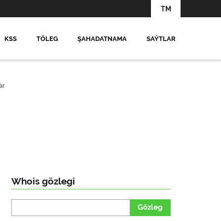
TM
KSS
TÖLEG
ŞAHADATNAMA
SAÝTLAR
är
Whois gözlegi
Gözleg