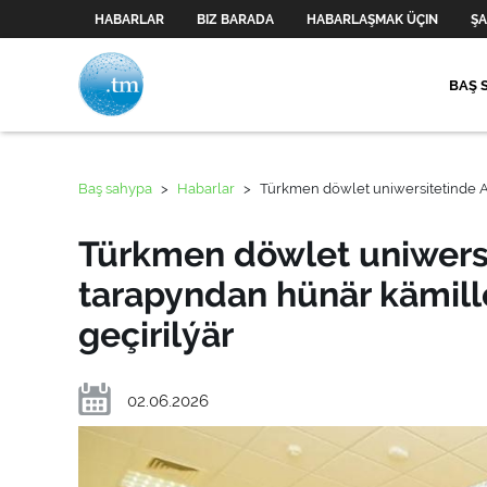
HABARLAR
BIZ BARADA
HABARLAŞMAK ÜÇIN
ŞA
BAŞ 
Baş sahypa
>
Habarlar
>
Türkmen döwlet uniwersitetinde AB
Türkmen döwlet uniwersi
tarapyndan hünär kämill
geçirilýär
02.06.2026