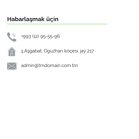
Habarlaşmak üçin
+993 (12) 95-55-96
ş.Aşgabat, Oguzhan köçesi, jaý 217.
admin@tmdomain.com.tm