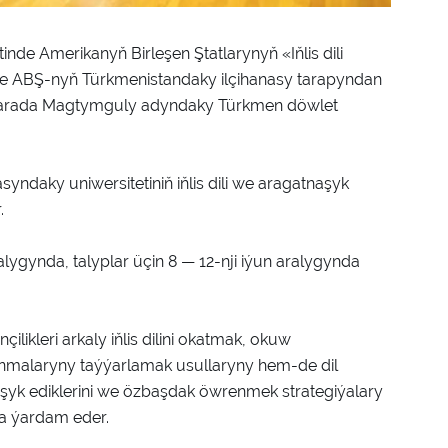
e Amerikanyň Birleşen Ştatlarynyň «Iňlis dili
e ABŞ-nyň Türkmenistandaky ilçihanasy tarapyndan
Bu barada Magtymguly adyndaky Türkmen döwlet
daky uniwersitetiniň iňlis dili we aragatnaşyk
.
lygynda, talyplar üçin 8 — 12-nji iýun aralygynda
ikleri arkaly iňlis dilini okatmak, okuw
anmalaryny taýýarlamak usullaryny hem-de dil
yk ediklerini we özbaşdak öwrenmek strategiýalary
aga ýardam eder.