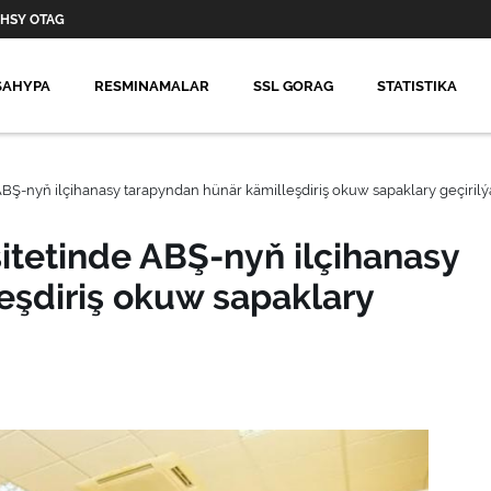
HSY OTAG
SAHYPA
RESMINAMALAR
SSL GORAG
STATISTIKA
Ş-nyň ilçihanasy tarapyndan hünär kämilleşdiriş okuw sapaklary geçirilý
tetinde ABŞ-nyň ilçihanasy
eşdiriş okuw sapaklary