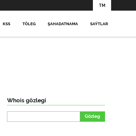
TM
KSS
TÖLEG
ŞAHADATNAMA
SAÝTLAR
Whois gözlegi
Gözleg