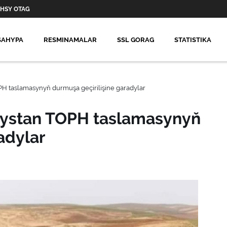
HSY OTAG
SAHYPA
RESMINAMALAR
SSL GORAG
STATISTIKA
 taslamasynyň durmuşa geçirilişine garadylar
ystan TOPH taslamasynyň
adylar