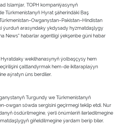
ad Islamjar, TOPH kompaniýasynyň
 Türkmenistanyň Hyrat şäherindäki Baş
Türkmenistan–Owganystan–Pakistan–Hindistan
we iki ýurduň arasyndaky ykdysady hyzmatdaşlygy
na News" habarlar agentligi ýekşenbe güni habar
iň Hyratdaky wekilhanasynyň ýolbaşçysy hem
irilişini çaltlandyrmak hem-de ikitaraplaýyn
e aýratyn üns berdiler.
ganystanyň Turgundy we Türkmenistanyň
en-owgan söwda sergisini geçirmegi teklip etdi. Nur
nyň ösdürilmegine, ýerli önümleriň ilerledilmegine
atdaşlygyň giňeldilmegine ýardam berip biler.