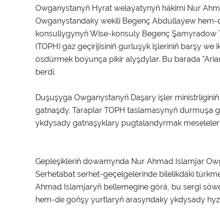
Owganystanyň Hyrat welaýatynyň häkimi Nur Ahm
Owganystandaky wekili Begenç Abdullaýew hem-de
konsullygynyň Wise-konsuly Begenç Şamyradow 
(TOPH) gaz geçirijisiniň gurluşyk işleriniň barşy 
ösdürmek boýunça pikir alyşdylar. Bu barada "Aria
berdi.
Duşuşyga Owganystanyň Daşary işler ministrligin
gatnaşdy. Taraplar TOPH taslamasynyň durmuşa geç
ykdysady gatnaşyklary pugtalandyrmak meselelerin
Gepleşikleriň dowamynda Nur Ahmad Islamjar Ow
Serhetabat serhet-geçelgelerinde bilelikdäki türkm
Ahmad Islamjaryň bellemegine görä, bu sergi söwda
hem-de goňşy ýurtlaryň arasyndaky ykdysady hyzm