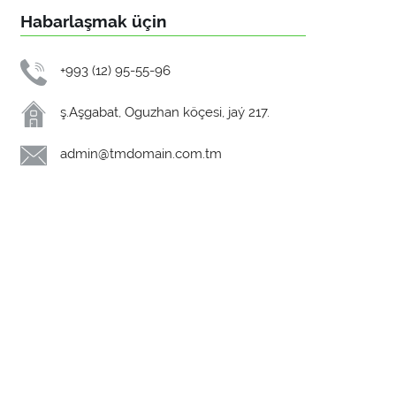
Habarlaşmak üçin
+993 (12) 95-55-96
ş.Aşgabat, Oguzhan köçesi, jaý 217.
admin@tmdomain.com.tm