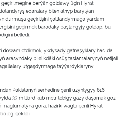
eçirilmegine berýän goldawy üçin Hyrat
 dolandyryş edaralary bilen alnyp barylýan
yň durmuşa geçirilişini çaltlandyrmaga ýardam
sergisini geçirmek baradaky başlangyjy goldap, bu
digini belledi.
leri dowam etdirmek, ykdysady gatnaşyklary has-da
arasyndaky bilelikdäki ösüş taslamalarynyň netijeli
gallalary utgaşdyrmaga taýýardyklaryny
dan Pakistanyň serhedine çenli uzynlygyy 816
 ýylda 33 milliard kub metr tebigy gazy daşamak göz
iň maglumatyna görä, häzirki wagta çenli Hyrat
ölegi çekildi.