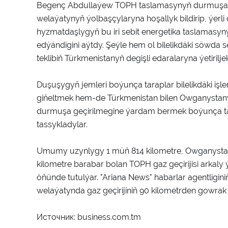
Begenç Abdullaýew TOPH taslamasynyň durmuşa g
welaýatynyň ýolbaşçylaryna hoşallyk bildirip, ýerli
hyzmatdaşlygyň bu iri sebit energetika taslamasyn
edýändigini aýtdy. Şeýle hem ol bilelikdäki söwda 
teklibiň Türkmenistanyň degişli edaralaryna ýetiriljek
Duşuşygyň jemleri boýunça taraplar bilelikdäki iş
giňeltmek hem-de Türkmenistan bilen Owganystanyň 
durmuşa geçirilmegine ýardam bermek boýunça ta
tassykladylar.
Umumy uzynlygy 1 müň 814 kilometre, Owganystan
kilometre barabar bolan TOPH gaz geçirijisi arkaly
öňünde tutulýar. "Ariana News" habarlar agentligin
welaýatynda gaz geçirijiniň 90 kilometrden gowrak b
Источник: business.com.tm