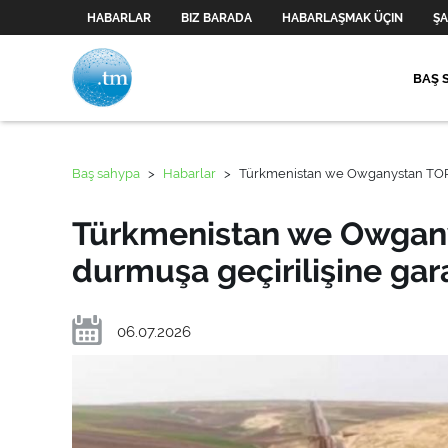
HABARLAR
BIZ BARADA
HABARLAŞMAK ÜÇIN
ŞA
BAŞ 
Baş sahypa
>
Habarlar
>
Türkmenistan we Owganystan TOPH
Türkmenistan we Owgan
durmuşa geçirilişine gar
06.07.2026