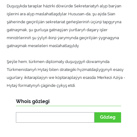
Duşuşykda taraplar häzirki döwürde Sekretariatyň alyp barýan
işlerini ara alyp maslahatlaşdylar. Hususan-da, şu aýda Sian
şäherinde geçirilýän sekretariat geňeşleriniň üçünji tapgyryna
gatnaşmak, şu gurluşa gatnaşýan ýurtlaryň daşary işler
ministrleriniň şu ýylyň ikinji ýarymynda geçirilýän ýygnagyna
gatnaşmak meseleleri maslahatlaşyldy.
Şeýle hem, türkmen diplomaty duşuşygyň dowamynda
Türkmenistanyň Hytaý bilen strategiki hyzmatdaşlygynyň esasy
ugurlary, ikitaraplaýyn we köptaraplaýyn esasda: Merkezi Aziýa -
Hytaý formatynyň çäginde çykyş etdi.
Whois gözlegi
Gözleg