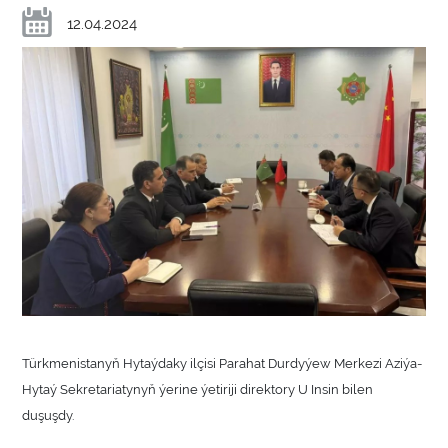
12.04.2024
Türkmenistanyň Hytaýdaky ilçisi Parahat Durdyýew Merkezi Aziýa-
Hytaý Sekretariatynyň ýerine ýetiriji direktory U Insin bilen
duşuşdy.