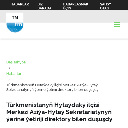
HABARLAR
BIZ
HABARLAŞMAK
ŞAHSY
BARADA
ÜÇIN
OTAG
TM
Baş sahypa
>
Habarlar
>
Türkmenistanyň Hytaýdaky ilçisi Merkezi Aziýa-Hytaý
Sekretariatynyň ýerine ýetiriji direktory bilen duşuşdy
Türkmenistanyň Hytaýdaky ilçisi
Merkezi Aziýa-Hytaý Sekretariatynyň
ýerine ýetiriji direktory bilen duşuşdy