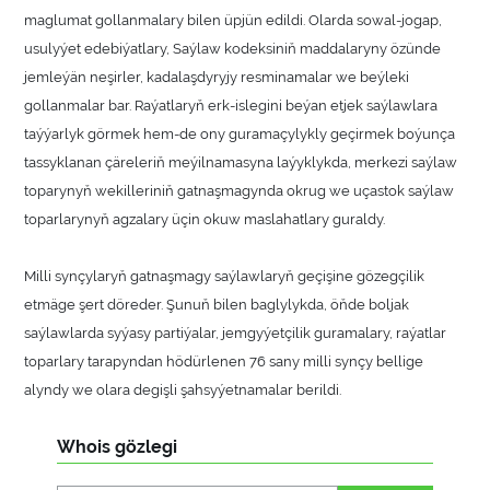
maglumat gollanmalary bilen üpjün edildi. Olarda sowal-jogap,
usulyýet edebiýatlary, Saýlaw kodeksiniň maddalaryny özünde
jemleýän neşirler, kadalaşdyryjy resminamalar we beýleki
gollanmalar bar. Raýatlaryň erk-islegini beýan etjek saýlawlara
taýýarlyk görmek hem-de ony guramaçylykly geçirmek boýunça
tassyklanan çäreleriň meýilnamasyna laýyklykda, merkezi saýlaw
toparynyň wekilleriniň gatnaşmagynda okrug we uçastok saýlaw
toparlarynyň agzalary üçin okuw maslahatlary guraldy.
Milli synçylaryň gatnaşmagy saýlawlaryň geçişine gözegçilik
etmäge şert döreder. Şunuň bilen baglylykda, öňde boljak
saýlawlarda syýasy partiýalar, jemgyýetçilik guramalary, raýatlar
toparlary tarapyndan hödürlenen 76 sany milli synçy bellige
alyndy we olara degişli şahsyýetnamalar berildi.
Whois gözlegi