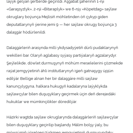
laýyk gelýän şertlerde geçirildi. Aşgabat şäheriniň 1-nji
«Garaşsyzlyk», 2-nji «Bitaraplyk» we 6-njy «Köpetdag» saýlaw
okruglary boýunça Mejlisiň möhletinden öň çykyp giden
deputatlarynyň ýerine jemi 9 — her saýlaw okrugy boýunça 3
dalaşgär hödürlenildi.
Dalaşgärleriň arasynda milli ykdysadyýetiň dürli pudaklarynyň
wekilleri bar. Olaryň aglabasy syýasy partiýalaryň agzalarydyr.
Şeýlelikde, döwlet durmuşynyň möhüm meselelerini çözmekde
raýat jemgyýetiniň ähli institutlarynyň işjeň gatnaşygy üpjün
edilýär. Bellige alnan her bir dalaşgäre milli saýlaw
kanunçylygyna, halkara hukugyň kadalaryna laýyklykda
saýlawçylar bilen duşuşyklary geçirmek üçin deň derejedäki
hukuklar we mümkinçilikler döredilýär.
Häzirki wagtda saýlaw okruglarynda dalaşgärleriň saýlawçylar
bilen duşuşyklary geçirilip başlandy. Mälim bolşy ýaly, bu
möwsümiň ýörelgesi türkmen jemgyýetiniň durmuşyndaky