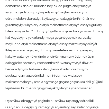
demokratik däpleri mundan beýläk-de pugtalandyrmagyň
aýrylmaz şerti bolup çykyş edýän giň saýlaw esaslaryny
döretmekden ybaratdyr. Saýlawçylar dalaşgärleriň hünär we
guramaçylyk ukyplary, olaryň maksatnamalarynyň esasy ugurlary
bilen tanyşýarlar. Ýurdumyzyň gülläp ösüşine, halkymyzyň durmuş
hal-ýagdaýyny ýokarlandyrmaga goşant goşmak baradaky
meýiller olaryň maksatnamalarynyň esasy mazmunyny düzýär.
Ildeşlerimiziň başarjaň, durmuş meselelerine ünsli garaýan,
hakyky watançy hökmünde bildirýän ynamyny ödemek üçin
dalaşgärler hormatly Prezidentimiziň Watanymyzyň döwlet
berkararlygyny, türkmenistanlylaryň abadan durmuşyny
pugtalandyrmaga gönükdirilen iri durmuş-ykdysady
maksatnamalaryny amala aşyrmaga goşant goşmakda ähli güýjüni,
tejribesini, bilimlerini gaýgyrmajakdyklaryna ynandyrýarlar.
Üç saýlaw okrugynyň çäginde 60 saýlaw uçastogy döredildi.
Olaryň ählisi degişli guramaçylyk enjamlary, saýlawlar boýunça