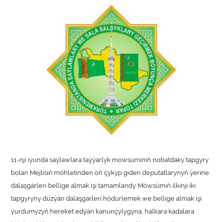
11-nji iýunda saýlawlara taýýarlyk möwsüminiň nobatdaky tapgyry
bolan Mejlisiň möhletinden öň çykyp giden deputatlarynyň ýerine
dalaşgärleri bellige almak işi tamamlandy. Möwsümiň ilkinji iki
tapgyryny düzýän dalaşgärleri hödürlemek we bellige almak işi
ýurdumyzyň hereket edýän kanunçylygyna, halkara kadalara