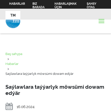
HABARLAR
BIZ
HABARLAŞMAK
ŞAHSY
BARADA
ÜÇIN
OTAG
TM
Baş sahypa
>
Habarlar
>
Saýlawlara taýýarlyk möwsümi dowam edýär
Saýlawlara taýýarlyk möwsümi dowam
edýär
16.06.2024