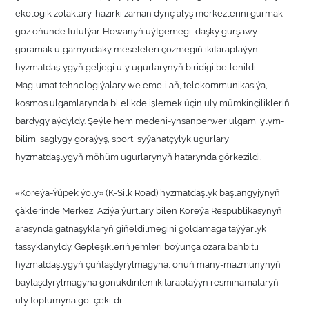
ekologik zolaklary, häzirki zaman dynç alyş merkezlerini gurmak
göz öňünde tutulýar. Howanyň üýtgemegi, daşky gurşawy
goramak ulgamyndaky meseleleri çözmegiň ikitaraplaýyn
hyzmatdaşlygyň geljegi uly ugurlarynyň biridigi bellenildi.
Maglumat tehnologiýalary we emeli aň, telekommunikasiýa,
kosmos ulgamlarynda bilelikde işlemek üçin uly mümkinçilikleriň
bardygy aýdyldy. Şeýle hem medeni-ynsanperwer ulgam, ylym-
bilim, saglygy goraýyş, sport, syýahatçylyk ugurlary
hyzmatdaşlygyň möhüm ugurlarynyň hatarynda görkezildi.
«Koreýa-Ýüpek ýoly» (K-Silk Road) hyzmatdaşlyk başlangyjynyň
çäklerinde Merkezi Aziýa ýurtlary bilen Koreýa Respublikasynyň
arasynda gatnaşyklaryň giňeldilmegini goldamaga taýýarlyk
tassyklanyldy. Gepleşikleriň jemleri boýunça özara bähbitli
hyzmatdaşlygyň çuňlaşdyrylmagyna, onuň many-mazmunynyň
baýlaşdyrylmagyna gönükdirilen ikitaraplaýyn resminamalaryň
uly toplumyna gol çekildi.