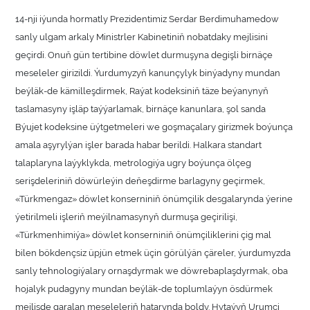
14-nji iýunda hormatly Prezidentimiz Serdar Berdimuhamedow
sanly ulgam arkaly Ministrler Kabinetiniň nobatdaky mejlisini
geçirdi. Onuň gün tertibine döwlet durmuşyna degişli birnäçe
meseleler girizildi. Ýurdumyzyň kanunçylyk binýadyny mundan
beýläk-de kämilleşdirmek, Raýat kodeksiniň täze beýanynyň
taslamasyny işläp taýýarlamak, birnäçe kanunlara, şol sanda
Býujet kodeksine üýtgetmeleri we goşmaçalary girizmek boýunça
amala aşyrylýan işler barada habar berildi. Halkara standart
talaplaryna laýyklykda, metrologiýa ugry boýunça ölçeg
serişdeleriniň döwürleýin deňeşdirme barlagyny geçirmek,
«Türkmengaz» döwlet konserniniň önümçilik desgalarynda ýerine
ýetirilmeli işleriň meýilnamasynyň durmuşa geçirilişi,
«Türkmenhimiýa» döwlet konserniniň önümçiliklerini çig mal
bilen bökdençsiz üpjün etmek üçin görülýän çäreler, ýurdumyzda
sanly tehnologiýalary ornaşdyrmak we döwrebaplaşdyrmak, oba
hojalyk pudagyny mundan beýläk-de toplumlaýyn ösdürmek
mejlisde garalan meseleleriň hatarynda boldy. Hytaýyň Urumçi