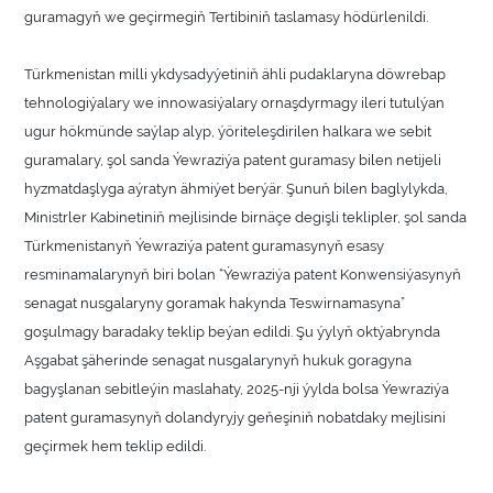
guramagyň we geçirmegiň Tertibiniň taslamasy hödürlenildi.
Türkmenistan milli ykdysadyýetiniň ähli pudaklaryna döwrebap
tehnologiýalary we innowasiýalary ornaşdyrmagy ileri tutulýan
ugur hökmünde saýlap alyp, ýöriteleşdirilen halkara we sebit
guramalary, şol sanda Ýewraziýa patent guramasy bilen netijeli
hyzmatdaşlyga aýratyn ähmiýet berýär. Şunuň bilen baglylykda,
Ministrler Kabinetiniň mejlisinde birnäçe degişli teklipler, şol sanda
Türkmenistanyň Ýewraziýa patent guramasynyň esasy
resminamalarynyň biri bolan “Ýewraziýa patent Konwensiýasynyň
senagat nusgalaryny goramak hakynda Teswirnamasyna”
goşulmagy baradaky teklip beýan edildi. Şu ýylyň oktýabrynda
Aşgabat şäherinde senagat nusgalarynyň hukuk goragyna
bagyşlanan sebitleýin maslahaty, 2025-nji ýylda bolsa Ýewraziýa
patent guramasynyň dolandyryjy geňeşiniň nobatdaky mejlisini
geçirmek hem teklip edildi.