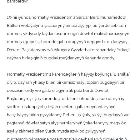
barabardyr.
15-nji iýunda hormatly Prezidentimiz Serdar Berdimuhamedow
Balkan welaýatyna iş saparyny amala aşyryp, bu ýerde sebitleri
durmuş-ykdysady taýdan ösdürmegiň döwlet maksatnamasynyň
durmuşa geçirilişi hem-de galla oragynyň depgini bilen tanyşdy.
Döwlet Baştutanymyzyň dikuçary Gyzylarbat etrabyndaky “Arkaç”
daýhan birleşiginiň bugdaý meýdanynyň ýanynda gondy.
Hormatly Prezidentimiz kärendeçileriň haýyşy boýunça “Bismilla”
diýip, daýhan yhlasy bilen birkemsiz hasyl toplan bugdaýyň bir
dessesini ordy we galla oragyna ak pata berdi. Döwlet
Baştutanymyz ýaş kärendeçiler bilen söhbetdeşlikde olaryň iş
şertleri, ösdürip ýetişdirýän ekinleri, galla meýdanlarynyň
hasyllylygy bilen gyzyklandy. Bellenilişi ýaly, şu ýyl bugdaýyň we
pagtanyň döwlet satyn alyş nyrhlarynyň ýokarlandyrylmagy öz
asylly zähmeti bilen ýurdumyzda azyk bolçulygynyň
pugtalandyrylmagyna goşant goşýan daýhanlaryň girdejileriniň