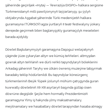
şäherinde geçiriljek «Hytaý — Ýewraziýa EKSPO» halkara sergisine
Türkmenistanyň milli pawilýonynyň taýýarlanyşy, şu ýylyň
oktýabrynda Aşgabat şäherinde Türki medeniýetiň halkara
guramasyna (TÜRKSOÝ) agza ýurtlaryň II teatr festiwalyny ýokary
derejede geçirmek bilen baglanyşykly guramaçylyk meseleleri
barada aýdyldy.
Döwlet Baştutanymyzyň garamagyna Daşoguz welaýatynyň
çäginde ýüze çykarylan altyn we kümüş teňňeleri, altmyşdan
gowrak altyn teňňäniň we dürli reňkli tapyndylaryň böleklerini
Arkadag şäheriniň Taryhy we ülkäni öwreniş muzeýine tabşyrmak
baradaky teklip hödürlenildi. Bu tapyndylar köneürgenç
türkmenleriniň Beýik Ýüpek ýolunyň möhüm çatrygynda guran
kuwwatly döwletiniň XII-XIII asyrlaryň başynda gülläp ösen
döwrüne degişlidir. Şeýle hem hormatly Prezidentimiziň
garamagyna Ylmy iş hakynda ylmy maksatnamalary,
meýilnamalary we hasabatlary döwlet tarapyndan hasaba almagy