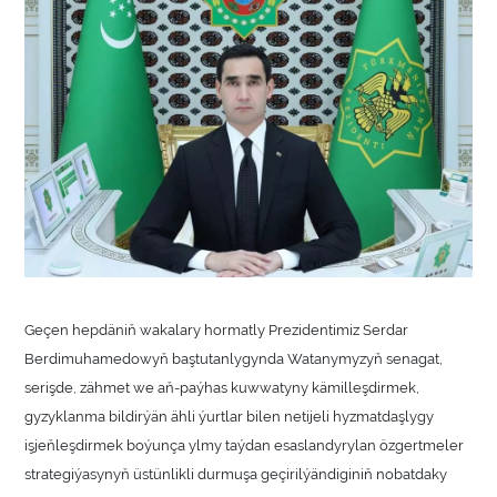
Geçen hepdäniň wakalary hormatly Prezidentimiz Serdar
Berdimuhamedowyň baştutanlygynda Watanymyzyň senagat,
serişde, zähmet we aň-paýhas kuwwatyny kämilleşdirmek,
gyzyklanma bildirýän ähli ýurtlar bilen netijeli hyzmatdaşlygy
işjeňleşdirmek boýunça ylmy taýdan esaslandyrylan özgertmeler
strategiýasynyň üstünlikli durmuşa geçirilýändiginiň nobatdaky