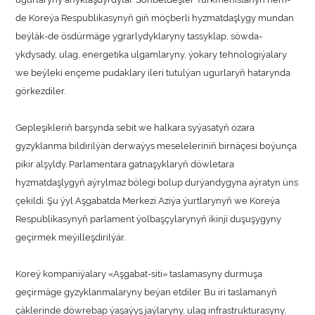
de Koreýa Respublikasynyň giň möçberli hyzmatdaşlygy mundan
beýläk-de ösdürmäge ygrarlydyklaryny tassyklap, söwda-
ykdysady, ulag, energetika ulgamlaryny, ýokary tehnologiýalary
we beýleki ençeme pudaklary ileri tutulýan ugurlaryň hatarynda
görkezdiler.
Gepleşikleriň barşynda sebit we halkara syýasatyň özara
gyzyklanma bildirilýän derwaýys meseleleriniň birnäçesi boýunça
pikir alşyldy. Parlamentara gatnaşyklaryň döwletara
hyzmatdaşlygyň aýrylmaz bölegi bolup durýandygyna aýratyn üns
çekildi. Şu ýyl Aşgabatda Merkezi Aziýa ýurtlarynyň we Koreýa
Respublikasynyň parlament ýolbaşçylarynyň ikinji duşuşygyny
geçirmek meýilleşdirilýär.
Koreý kompaniýalary «Aşgabat-siti» taslamasyny durmuşa
geçirmäge gyzyklanmalaryny beýan etdiler. Bu iri taslamanyň
çäklerinde döwrebap ýaşaýyş jaýlaryny, ulag infrastrukturasyny,