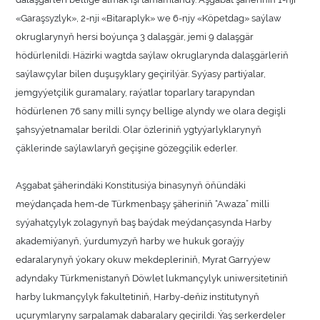
«Garaşsyzlyk», 2-nji «Bitaraplyk» we 6-njy «Köpetdag» saýlaw
okruglarynyň hersi boýunça 3 dalaşgär, jemi 9 dalaşgär
hödürlenildi. Häzirki wagtda saýlaw okruglarynda dalaşgärleriň
saýlawçylar bilen duşuşyklary geçirilýär. Syýasy partiýalar,
jemgyýetçilik guramalary, raýatlar toparlary tarapyndan
hödürlenen 76 sany milli synçy bellige alyndy we olara degişli
şahsyýetnamalar berildi. Olar özleriniň ygtyýarlyklarynyň
çäklerinde saýlawlaryň geçişine gözegçilik ederler.
Aşgabat şäherindäki Konstitusiýa binasynyň öňündäki
meýdançada hem-de Türkmenbaşy şäheriniň “Awaza” milli
syýahatçylyk zolagynyň baş baýdak meýdançasynda Harby
akademiýanyň, ýurdumyzyň harby we hukuk goraýjy
edaralarynyň ýokary okuw mekdepleriniň, Myrat Garryýew
adyndaky Türkmenistanyň Döwlet lukmançylyk uniwersitetiniň
harby lukmançylyk fakultetiniň, Harby-deňiz institutynyň
uçurymlaryny sarpalamak dabaralary geçirildi. Ýaş serkerdeler