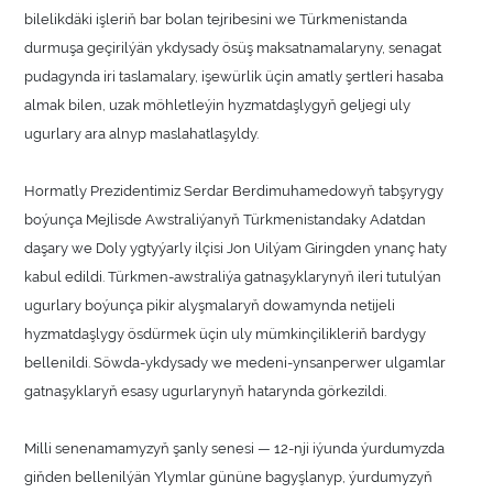
bilelikdäki işleriň bar bolan tejribesini we Türkmenistanda
durmuşa geçirilýän ykdysady ösüş maksatnamalaryny, senagat
pudagynda iri taslamalary, işewürlik üçin amatly şertleri hasaba
almak bilen, uzak möhletleýin hyzmatdaşlygyň geljegi uly
ugurlary ara alnyp maslahatlaşyldy.
Hormatly Prezidentimiz Serdar Berdimuhamedowyň tabşyrygy
boýunça Mejlisde Awstraliýanyň Türkmenistandaky Adatdan
daşary we Doly ygtyýarly ilçisi Jon Uilýam Giringden ynanç haty
kabul edildi. Türkmen-awstraliýa gatnaşyklarynyň ileri tutulýan
ugurlary boýunça pikir alyşmalaryň dowamynda netijeli
hyzmatdaşlygy ösdürmek üçin uly mümkinçilikleriň bardygy
bellenildi. Söwda-ykdysady we medeni-ynsanperwer ulgamlar
gatnaşyklaryň esasy ugurlarynyň hatarynda görkezildi.
Milli senenamamyzyň şanly senesi — 12-nji iýunda ýurdumyzda
giňden bellenilýän Ylymlar gününe bagyşlanyp, ýurdumyzyň