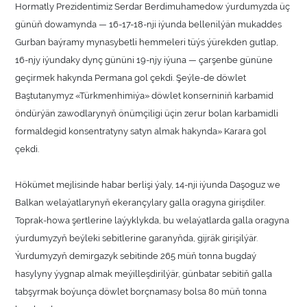
Hormatly Prezidentimiz Serdar Berdimuhamedow ýurdumyzda üç
günüň dowamynda — 16-17-18-nji iýunda bellenilýän mukaddes
Gurban baýramy mynasybetli hemmeleri tüýs ýürekden gutlap,
16-njy iýundaky dynç gününi 19-njy iýuna — çarşenbe gününe
geçirmek hakynda Permana gol çekdi. Şeýle-de döwlet
Baştutanymyz «Türkmenhimiýa» döwlet konserniniň karbamid
öndürýän zawodlarynyň önümçiligi üçin zerur bolan karbamidli
formaldegid konsentratyny satyn almak hakynda» Karara gol
çekdi.
Hökümet mejlisinde habar berlişi ýaly, 14-nji iýunda Daşoguz we
Balkan welaýatlarynyň ekerançylary galla oragyna girişdiler.
Toprak-howa şertlerine laýyklykda, bu welaýatlarda galla oragyna
ýurdumyzyň beýleki sebitlerine garanyňda, gijräk girişilýär.
Ýurdumyzyň demirgazyk sebitinde 265 müň tonna bugdaý
hasylyny ýygnap almak meýilleşdirilýär, günbatar sebitiň galla
tabşyrmak boýunça döwlet borçnamasy bolsa 80 müň tonna