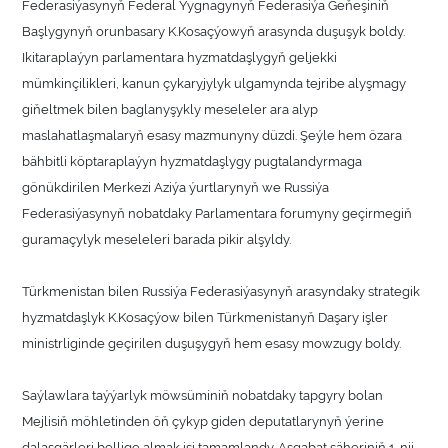
Federasiýasynyň Federal Ýygnagynyň Federasiýa Geňeşiniň
Başlygynyň orunbasary K.Kosaçýowyň arasynda duşuşyk boldy.
Ikitaraplaýyn parlamentara hyzmatdaşlygyň geljekki
mümkinçilikleri, kanun çykaryjylyk ulgamynda tejribe alyşmagy
giňeltmek bilen baglanyşykly meseleler ara alyp
maslahatlaşmalaryň esasy mazmunyny düzdi. Şeýle hem özara
bähbitli köptaraplaýyn hyzmatdaşlygy pugtalandyrmaga
gönükdirilen Merkezi Aziýa ýurtlarynyň we Russiýa
Federasiýasynyň nobatdaky Parlamentara forumyny geçirmegiň
guramaçylyk meseleleri barada pikir alşyldy.
Türkmenistan bilen Russiýa Federasiýasynyň arasyndaky strategik
hyzmatdaşlyk K.Kosaçýow bilen Türkmenistanyň Daşary işler
ministrliginde geçirilen duşuşygyň hem esasy mowzugy boldy.
Saýlawlara taýýarlyk möwsüminiň nobatdaky tapgyry bolan
Mejlisiň möhletinden öň çykyp giden deputatlarynyň ýerine
dalaşgärleri bellige almak işi tamamlandy. Aşgabat şäheriniň 1-nji