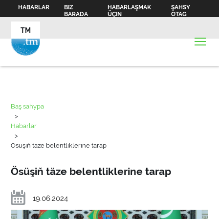
HABARLAR
BIZ
HABARLAŞMAK
ŞAHSY
BARADA
ÜÇIN
OTAG
TM
Baş sahypa
>
Habarlar
>
Ösüşiň täze belentliklerine tarap
Ösüşiň täze belentliklerine tarap
19.06.2024