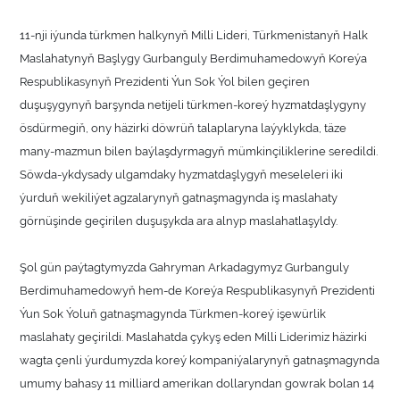
11-nji iýunda türkmen halkynyň Milli Lideri, Türkmenistanyň Halk
Maslahatynyň Başlygy Gurbanguly Berdimuhamedowyň Koreýa
Respublikasynyň Prezidenti Ýun Sok Ýol bilen geçiren
duşuşygynyň barşynda netijeli türkmen-koreý hyzmatdaşlygyny
ösdürmegiň, ony häzirki döwrüň talaplaryna laýyklykda, täze
many-mazmun bilen baýlaşdyrmagyň mümkinçiliklerine seredildi.
Söwda-ykdysady ulgamdaky hyzmatdaşlygyň meseleleri iki
ýurduň wekiliýet agzalarynyň gatnaşmagynda iş maslahaty
görnüşinde geçirilen duşuşykda ara alnyp maslahatlaşyldy.
Şol gün paýtagtymyzda Gahryman Arkadagymyz Gurbanguly
Berdimuhamedowyň hem-de Koreýa Respublikasynyň Prezidenti
Ýun Sok Ýoluň gatnaşmagynda Türkmen-koreý işewürlik
maslahaty geçirildi. Maslahatda çykyş eden Milli Liderimiz häzirki
wagta çenli ýurdumyzda koreý kompaniýalarynyň gatnaşmagynda
umumy bahasy 11 milliard amerikan dollaryndan gowrak bolan 14