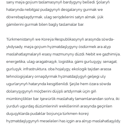
sany maýa goýum taslamasynyň bardygyny belledi. Şolaryň
hatarynda nebitgaz pudagynyň desgalaryny gurmak we
döwrebaplaşdyrmak, ulag serişdelerini satyn almak, ýük
gämilerini gurmak bilen bagly taslamalar bar.
Türkmenistanyň we Koreýa Respublikasynyň arasynda söwda-
ykdysady, maýa goýum hyzmatdaşlygyny ösdürmek ara alyp
maslahatlaşmalaryň esasy mazmunyny düzdi. Nebit we gazhimiýa,
energetika, ulag-aragatnaşyk, logistika, gämi gurluşygy, senagat,
gurluşyk, infrastruktura, oba hojalygy, ekologik taýdan arassa
tehnologiýalary ornaşdyrmak hyzmatdaşlygyň geljegi uly
ugurlarynyň hatarynda kesgitlenildi. Şeýle hem özara söwda
dolanyşygynyň möçberini düýpli artdyrmak üçin giň
mümkinçilikler bar. Işewürlik maslahaty tamamlanandan soňra, iki
ýurduň ugurdaş düzümleriniň wekilleriniň arasynda geçirilen
duşuşyklarda pudaklar boýunça türkmen-koreý
hyzmatdaşlygynyň meseleleri has içgin ara alnyp maslahatlaşyldy.