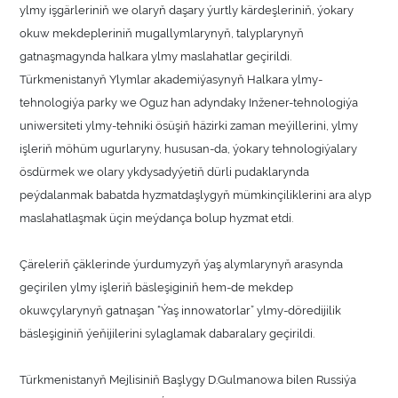
ylmy işgärleriniň we olaryň daşary ýurtly kärdeşleriniň, ýokary
okuw mekdepleriniň mugallymlarynyň, talyplarynyň
gatnaşmagynda halkara ylmy maslahatlar geçirildi.
Türkmenistanyň Ylymlar akademiýasynyň Halkara ylmy-
tehnologiýa parky we Oguz han adyndaky Inžener-tehnologiýa
uniwersiteti ylmy-tehniki ösüşiň häzirki zaman meýillerini, ylmy
işleriň möhüm ugurlaryny, hususan-da, ýokary tehnologiýalary
ösdürmek we olary ykdysadyýetiň dürli pudaklarynda
peýdalanmak babatda hyzmatdaşlygyň mümkinçiliklerini ara alyp
maslahatlaşmak üçin meýdança bolup hyzmat etdi.
Çäreleriň çäklerinde ýurdumyzyň ýaş alymlarynyň arasynda
geçirilen ylmy işleriň bäsleşiginiň hem-de mekdep
okuwçylarynyň gatnaşan “Ýaş innowatorlar” ylmy-döredijilik
bäsleşiginiň ýeňijilerini sylaglamak dabaralary geçirildi.
Türkmenistanyň Mejlisiniň Başlygy D.Gulmanowa bilen Russiýa