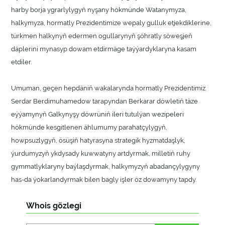
harby borja ygrarlylygyň nyşany hökmünde Watanymyza,
halkymyza, hormatly Prezidentimize wepaly gulluk etjekdiklerine,
türkmen halkynyň edermen ogullarynyň şöhratly söweşjeň
däplerini mynasyp dowam etdirmäge taýýardyklaryna kasam
etdiler.
Umuman, geçen hepdäniň wakalarynda hormatly Prezidentimiz
Serdar Berdimuhamedow tarapyndan Berkarar döwletiň täze
eýýamynyň Galkynyşy döwrüniň ileri tutulýan wezipeleri
hökmünde kesgitlenen ählumumy parahatçylygyň,
howpsuzlygyň, ösüşiň hatyrasyna strategik hyzmatdaşlyk,
ýurdumyzyň ykdysady kuwwatyny artdyrmak, milletiň ruhy
gymmatlyklaryny baýlaşdyrmak, halkymyzyň abadançylygyny
has-da ýokarlandyrmak bilen bagly işler öz dowamyny tapdy.
Whois gözlegi