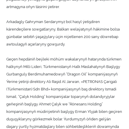
artmagyna oňyn täsirini ýetirer.
Arkadagly Gahryman Serdarymyz bol hasyl ýetişdiren
kärendeçilere sowgatlaryny, Balkan welaýatynyň häkimine bolsa
günbatar sebitiň ýaşaýjylary üçin niýetlenen 200 sany döwrebap
awtoulagyň açarlaryny gowşurdy.
Geçen hepdäniň beýleki möhüm wakalarynyň hatarynda türkmen
halkynyň Milli Lideri, Türkmenistanyň Halk Maslahatynyň Başlygy
Gurbanguly Berdimuhamedowyň “Dragon Oil” kompaniýasynyň
Ýerine ýetiriji direktory Ali Raşid Al Jarwan, «PETRONAS Çarigali
(Türkmenistan) Sdn Bhd» kompaniýasynyň baş direktory Ismadi
Ismail, “Çalyk Holding” kompaniýalar toparynyň dolandyryjylar
geňeşiniň başlygy Ahmet Çalyk we “Rönesans Holding”
kompaniýasynyň müdiriýetiniň başlygy Erman Ylyjak bilen geçiren
duşuşyklaryny görkezmek bolar. Ýurdumyzyň öňden gelýän
daşary ýurtly hyzmatdaşlary bilen söhbetdeşlikleriň dowamynda