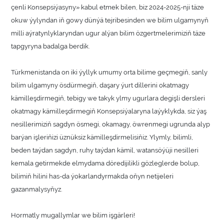
çenli Konsepsiýasyny» kabul etmek bilen, biz 2024-2025-nji täze
okuw ýylyndan iň gowy dünýä tejribesinden we bilim ulgamynyň
milli aýratynlyklaryndan ugur alýan bilim özgertmelerimiziň täze
tapgyryna badalga berdik.
Türkmenistanda on iki ýyllyk umumy orta bilime geçmegiň, sanly
bilim ulgamyny ösdürmegiň, daşary ýurt dillerini okatmagy
kämilleşdirmegiň, tebigy we takyk ylmy ugurlara degişli dersleri
okatmagy kämilleşdirmegiň Konsepsiýalaryna laýyklykda, siz ýaş
nesillerimiziň sagdyn ösmegi, okamagy, öwrenmegi ugrunda alyp
barýan işleriňizi üznüksiz kämilleşdirmelisiňiz. Ylymly, bilimli,
beden taýdan sagdyn, ruhy taýdan kämil, watansöýüji nesilleri
kemala getirmekde elmydama döredijilikli gözleglerde bolup,
bilimiň hilini has-da ýokarlandyrmakda oňyn netijeleri
gazanmalysyňyz.
Hormatly mugallymlar we bilim işgärleri!