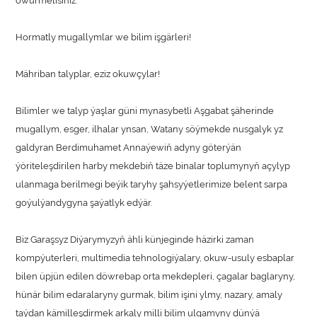
Hormatly mugallymlar we bilim işgärleri!
Mähriban talyplar, eziz okuwçylar!
Bilimler we talyp ýaşlar güni mynasybetli Aşgabat şäherinde
mugallym, esger, ilhalar ynsan, Watany söýmekde nusgalyk yz
galdyran Berdimuhamet Annaýewiň adyny göterýän
ýöriteleşdirilen harby mekdebiň täze binalar toplumynyň açylyp
ulanmaga berilmegi beýik taryhy şahsyýetlerimize belent sarpa
goýulýandygyna şaýatlyk edýär.
Biz Garaşsyz Diýarymyzyň ähli künjeginde häzirki zaman
kompýuterleri, multimedia tehnologiýalary, okuw-usuly esbaplar
bilen üpjün edilen döwrebap orta mekdepleri, çagalar baglaryny,
hünär bilim edaralaryny gurmak, bilim işini ylmy, nazary, amaly
taýdan kämilleşdirmek arkaly milli bilim ulgamyny dünýä