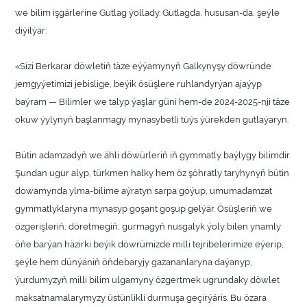
we bilim işgärlerine Gutlag ýollady. Gutlagda, hususan-da, şeýle
diýilýär:
«Sizi Berkarar döwletiň täze eýýamynyň Galkynyşy döwründe
jemgyýetimizi jebislige, beýik ösüşlere ruhlandyrýan ajaýyp
baýram — Bilimler we talyp ýaşlar güni hem-de 2024-2025-nji täze
okuw ýylynyň başlanmagy mynasybetli tüýs ýürekden gutlaýaryn.
Bütin adamzadyň we ähli döwürleriň iň gymmatly baýlygy bilimdir.
Şundan ugur alyp, türkmen halky hem öz şöhratly taryhynyň bütin
dowamynda ylma-bilime aýratyn sarpa goýup, umumadamzat
gymmatlyklaryna mynasyp goşant goşup gelýär. Ösüşleriň we
özgerişleriň, döretmegiň, gurmagyň nusgalyk ýoly bilen ynamly
öňe barýan häzirki beýik döwrümizde milli tejribelerimize eýerip,
şeýle hem dünýäniň öňdebaryjy gazananlaryna daýanyp,
ýurdumyzyň milli bilim ulgamyny özgertmek ugrundaky döwlet
maksatnamalarymyzy üstünlikli durmuşa geçirýäris. Bu özara