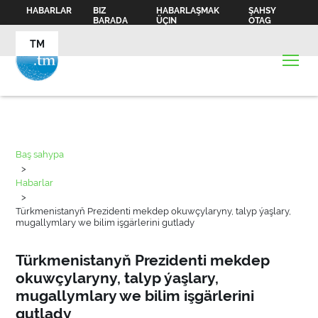
HABARLAR
BIZ
HABARLAŞMAK
ŞAHSY
BARADA
ÜÇIN
OTAG
TM
Baş sahypa
>
Habarlar
>
Türkmenistanyň Prezidenti mekdep okuwçylaryny, talyp ýaşlary,
mugallymlary we bilim işgärlerini gutlady
Türkmenistanyň Prezidenti mekdep
okuwçylaryny, talyp ýaşlary,
mugallymlary we bilim işgärlerini
gutlady