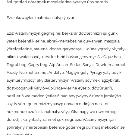
ähli şertleri döretmek meselelerine aýratyn üns bereris.
Eziz okuwçylar, mähriban talyp ýaşlar!
Eziz Watanymyzyň geçmişine, berkarar döwletimiziň şu günki
ýeten belentliklerine, abraý-mertebesine guwanýan, maşgala
ýörelgelerine, ata-enä, dogan-garyndaşa, il-güne ygrarly, ylymly-
bilimli, watansöýüji nesiller biziň buýsanjymyzdyr. Siz Oguz han,
Togrul beg, Çagry beg, Alp Arslan, Soltan Sanjar, Döwletmämmet
Azady, Nurmuhammet Andalyp, Magtymguly Pyragy ýaly beýik
alymlarymyzdyr akyldarlarymyzyň Watany söýmek, agzybirlik,
dost-doganlyk ýaly öwüt-ündewlerine eýerip, döwürleriň,
nesilleriň we medeniýetleriň baglanyşygyny özünde jemleýän
asylly ýörelgelerimizi mynasyp dowam etdirýän nesiller
hökmünde özüňizi tanatmalysyňyz. Okamagy we öwrenmegi,
döredijilikli, yhlasly zähmet çekmegi, eziz Watanymyzyň şan-
şöhratyny, mertebesini belende götermegi durmuş mekdebiňize
öwürmelisiňiz.