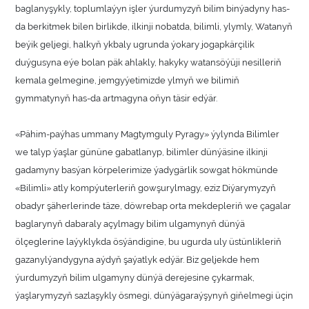
baglanyşykly, toplumlaýyn işler ýurdumyzyň bilim binýadyny has-
da berkitmek bilen birlikde, ilkinji nobatda, bilimli, ylymly, Watanyň
beýik geljegi, halkyň ykbaly ugrunda ýokary jogapkärçilik
duýgusyna eýe bolan päk ahlakly, hakyky watansöýüji nesilleriň
kemala gelmegine, jemgyýetimizde ylmyň we bilimiň
gymmatynyň has-da artmagyna oňyn täsir edýär.
«Pähim-paýhas ummany Magtymguly Pyragy» ýylynda Bilimler
we talyp ýaşlar gününe gabatlanyp, bilimler dünýäsine ilkinji
gadamyny basýan körpelerimize ýadygärlik sowgat hökmünde
«Bilimli» atly kompýuterleriň gowşurylmagy, eziz Diýarymyzyň
obadyr şäherlerinde täze, döwrebap orta mekdepleriň we çagalar
baglarynyň dabaraly açylmagy bilim ulgamynyň dünýä
ölçeglerine laýyklykda ösýändigine, bu ugurda uly üstünlikleriň
gazanylýandygyna aýdyň şaýatlyk edýär. Biz geljekde hem
ýurdumyzyň bilim ulgamyny dünýä derejesine çykarmak,
ýaşlarymyzyň sazlaşykly ösmegi, dünýägaraýşynyň giňelmegi üçin