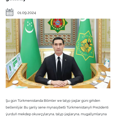
01.09.2024
Şu gün Türkmenistanda Bilimler we talyp ýaşlar güni giňden
bellenilýär. Bu şanly sene mynasybetli Türkmenistanyň Prezidenti
ýurduň mekdep okuwçylaryna, talyp ýaşlaryna, mugallymlaryna