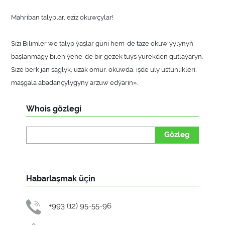
Mähriban talyplar, eziz okuwçylar!
Sizi Bilimler we talyp ýaşlar güni hem-de täze okuw ýylynyň
başlanmagy bilen ýene-de bir gezek tüýs ýürekden gutlaýaryn.
Size berk jan saglyk, uzak ömür, okuwda, işde uly üstünlikleri,
maşgala abadançylygyny arzuw edýärin».
Whois gözlegi
Gözleg
Habarlaşmak üçin
+993 (12) 95-55-96