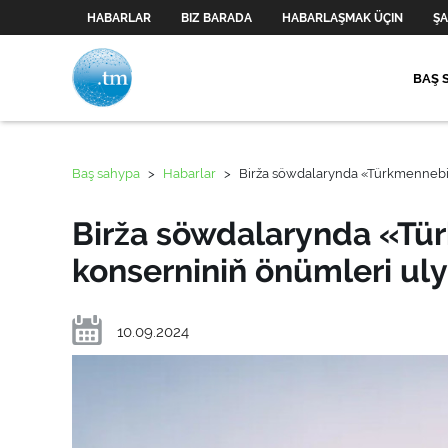
HABARLAR
BIZ BARADA
HABARLAŞMAK ÜÇIN
ŞA
BAŞ 
Baş sahypa
>
Habarlar
>
Birža söwdalarynda «Türkmennebit
Birža söwdalarynda «Tü
konserniniň önümleri uly
10.09.2024