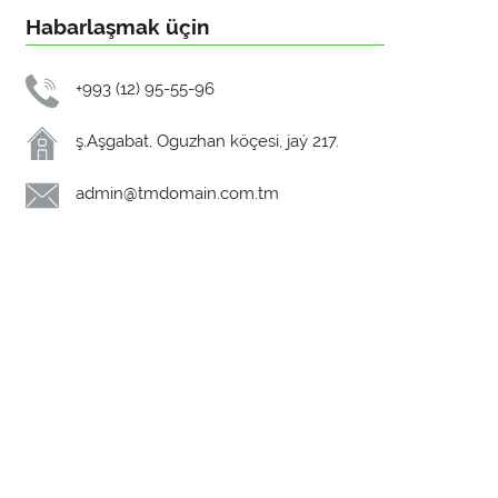
Habarlaşmak üçin
+993 (12) 95-55-96
ş.Aşgabat, Oguzhan köçesi, jaý 217.
admin@tmdomain.com.tm