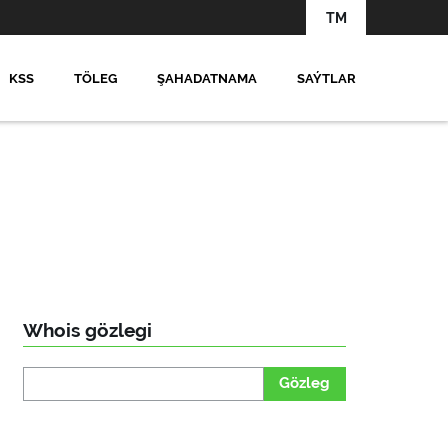
TM
KSS
TÖLEG
ŞAHADATNAMA
SAÝTLAR
Whois gözlegi
Gözleg