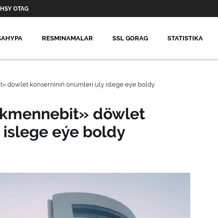
HSY OTAG
SAHYPA
RESMINAMALAR
SSL GORAG
STATISTIKA
» döwlet konserniniň önümleri uly islege eýe boldy
rkmennebit» döwlet
 islege eýe boldy