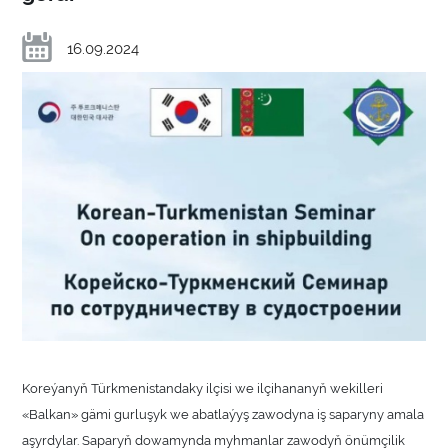
16.09.2024
Koreýanyň Türkmenistandaky ilçisi we ilçihananyň wekilleri
«Balkan» gämi gurluşyk we abatlaýyş zawodyna iş saparyny amala
aşyrdylar. Saparyň dowamynda myhmanlar zawodyň önümçilik