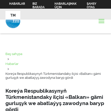
HABARLAR
BIZ
HABARLAŞMAK
ŞAHSY
BARADA
ÜÇIN
OTAG
TM
Baş sahypa
>
Habarlar
>
Koreýa Respublikasynyň Türkmenistandaky ilçisi «Balkan» gämi
gurluşyk we abatlaýyş zawodyna baryp gördi
Koreýa Respublikasynyň
Türkmenistandaky ilçisi «Balkan» gämi
gurluşyk we abatlaýyş zawodyna baryp
gördi