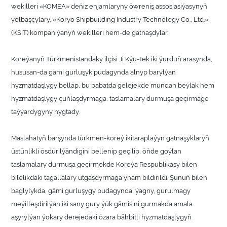
wekilleri «KOMEA» deňiz enjamlaryny öwreniş assosiasiýasynyň
ýolbaşçylary, «Koryo Shipbuilding Industry Technology Co., Ltd.»
(KSIT) kompaniýanyň wekilleri hem-de gatnaşdylar.
Koreýanyň Türkmenistandaky ilçisi Ji Kýu-Tek iki ýurduň arasynda,
hususan-da gämi gurluşyk pudagynda alnyp barylýan
hyzmatdaşlygy belläp, bu babatda gelejekde mundan beýläk hem
hyzmatdaşlygy çuňlaşdyrmaga, taslamalary durmuşa geçirmäge
taýýardygyny nygtady.
Maslahatyň barşynda türkmen-koreý ikitaraplaýyn gatnaşyklaryň
üstünlikli ösdürilýändigini bellenip geçilip, öňde goýlan
taslamalary durmuşa geçirmekde Koreýa Respublikasy bilen
bilelikdäki tagallalary utgaşdyrmaga ynam bildirildi. Şunuň bilen
baglylykda, gämi gurluşygy pudagynda, ýagny, gurulmagy
meýilleşdirilýän iki sany gury ýük gämisini gurmakda amala
aşyrylýan ýokary derejedäki özara bähbitli hyzmatdaşlygyň