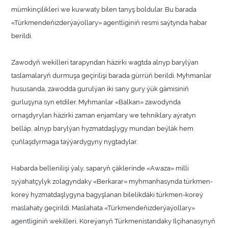
mümkinçilikleri we kuwwaty bilen tanyş boldular. Bu barada
«Türkmendeňizderýaýollary» agentliginiň resmi saýtynda habar
berildi.
Zawodyň wekilleri tarapyndan häzirki wagtda alnyp barylýan
taslamalaryň durmuşa geçirilişi barada gürrüň berildi. Myhmanlar
hususanda, zawodda gurulýan iki sany gury ýük gämisiniň
gurluşyna syn etdiler. Myhmanlar «Balkan» zawodynda
ornaşdyrylan häzirki zaman enjamlary we tehniklary aýratyn
belläp, alnyp barylýan hyzmatdaşlygy mundan beýläk hem
çuňlaşdyrmaga taýýardygyny nygtadylar.
Habarda bellenilişi ýaly, saparyň çäklerinde «Awaza» milli
syýahatçylyk zolagyndaky «Berkarar» myhmanhasynda türkmen-
koreý hyzmatdaşlygyna bagyşlanan bilelikdäki türkmen-koreý
maslahaty geçirildi. Maslahata «Türkmendeňizderýaýollary»
agentliginiň wekilleri, Koreýanyň Türkmenistandaky Ilçihanasynyň