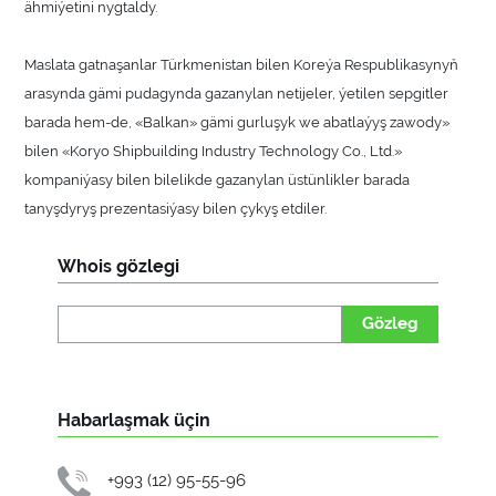
ähmiýetini nygtaldy.
Maslata gatnaşanlar Türkmenistan bilen Koreýa Respublikasynyň
arasynda gämi pudagynda gazanylan netijeler, ýetilen sepgitler
barada hem-de, «Balkan» gämi gurluşyk we abatlaýyş zawody»
bilen «Koryo Shipbuilding Industry Technology Co., Ltd.»
kompaniýasy bilen bilelikde gazanylan üstünlikler barada
tanyşdyryş prezentasiýasy bilen çykyş etdiler.
Whois gözlegi
Gözleg
Habarlaşmak üçin
+993 (12) 95-55-96